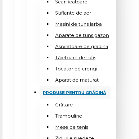
Scarificatoare
Suflantе de aer
Mașini de tuns iarba
Aparate de tuns gazon
Aspiratoare de gradină
Tăietoare de tufiș
Tocator de crengi
Aparat de maturat
PRODUSE PENTRU GRĂDINĂ
Grătare
Trambuline
Mese de tenis
Zidurile suedeze