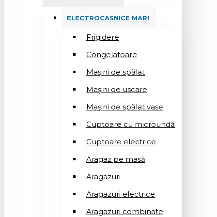
ELECTROCASNICE MARI
Frigidere
Congelatoare
Mașini de spălat
Mașini de uscare
Mașini de spălat vase
Cuptoare cu microundă
Cuptoare electrice
Aragaz pe masă
Aragazuri
Aragazuri electrice
Aragazuri combinate