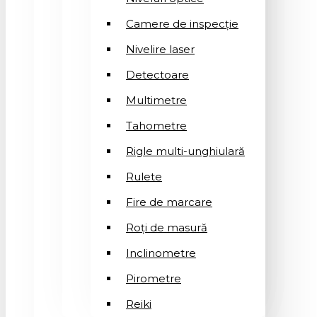
Camere de inspecție
Nivelire laser
Detectoare
Multimetre
Tahometre
Rigle multi-unghiulară
Rulete
Fire de marcare
Roți de masură
Inclinometre
Pirometre
Reiki