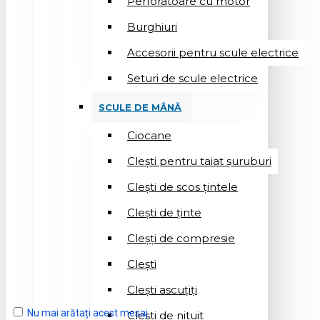
Perforatoare cu motor
Burghiuri
Accesorii pentru scule electrice
Seturi de scule electrice
SCULE DE MÂNĂ
Ciocane
Cleşti pentru taiat șuruburi
Clești de scos țintele
Clești de ținte
Cleșți de compresie
Cleşti
Clești ascuțiți
Nu mai arătați acest mesaj
Cleşti de nituit