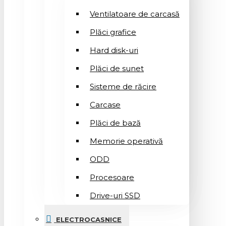
Ventilatoare de carcasă
Plăci grafice
Hard disk-uri
Plăci de sunet
Sisteme de răcire
Carcase
Plăci de bază
Memorie operativă
ODD
Procesoare
Drive-uri SSD
ELECTROCASNICE