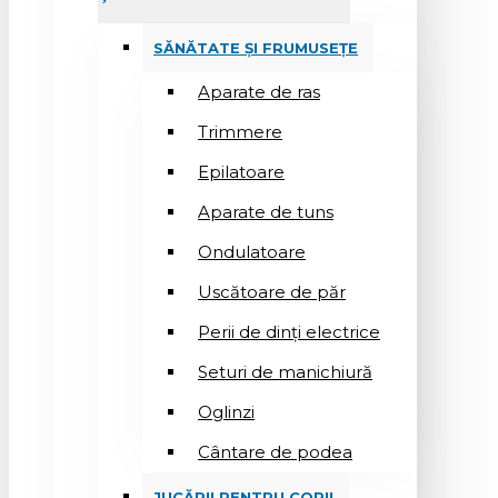
SĂNĂTATE ȘI FRUMUSEȚE
Aparate de ras
Trimmere
Epilatoare
Aparate de tuns
Ondulatoare
Uscătoare de păr
Perii de dinți electrice
Seturi de manichiură
Oglinzi
Cântare de podea
JUCĂRII PENTRU COPII