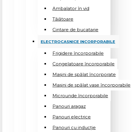
Ambalator în vid
Tăiătoare
Cintare de bucatarie
ELECTROCASNICE INCORPORABILE
Frigidere încorporabile
Congelatoare încorporabile
Mașini de spălat încorporate
Mașini de spălat vase încorporabile
Microunde încorporabile
Panouri aragaz
Panouri electrice
Panouri cu inducție