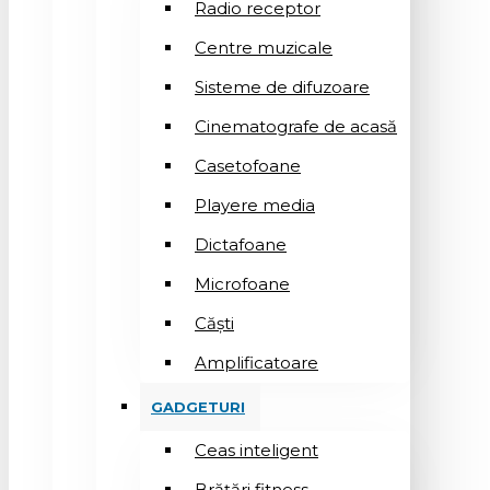
Radio receptor
Centre muzicale
Sisteme de difuzoare
Cinematografe de acasă
Casetofoane
Playere media
Dictafoane
Microfoane
Căşti
Amplificatoare
GADGETURI
Ceas inteligent
Brățări fitness