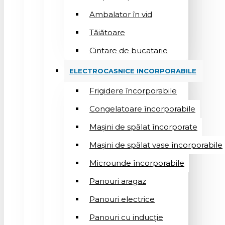
Ambalator în vid
Tăiătoare
Cintare de bucatarie
ELECTROCASNICE INCORPORABILE
Frigidere încorporabile
Congelatoare încorporabile
Mașini de spălat încorporate
Mașini de spălat vase încorporabile
Microunde încorporabile
Panouri aragaz
Panouri electrice
Panouri cu inducție