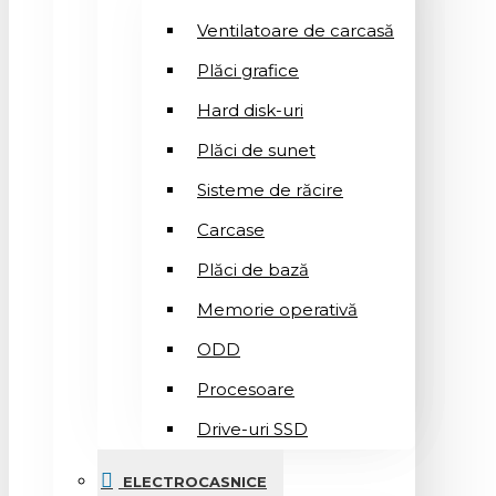
Ventilatoare de carcasă
Plăci grafice
Hard disk-uri
Plăci de sunet
Sisteme de răcire
Carcase
Plăci de bază
Memorie operativă
ODD
Procesoare
Drive-uri SSD
ELECTROCASNICE