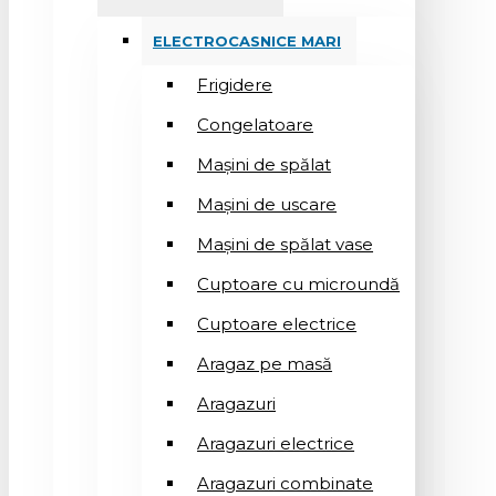
ELECTROCASNICE MARI
Frigidere
Congelatoare
Mașini de spălat
Mașini de uscare
Mașini de spălat vase
Cuptoare cu microundă
Cuptoare electrice
Aragaz pe masă
Aragazuri
Aragazuri electrice
Aragazuri combinate