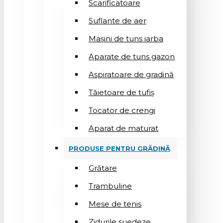
Scarificatoare
Suflantе de aer
Mașini de tuns iarba
Aparate de tuns gazon
Aspiratoare de gradină
Tăietoare de tufiș
Tocator de crengi
Aparat de maturat
PRODUSE PENTRU GRĂDINĂ
Grătare
Trambuline
Mese de tenis
Zidurile suedeze