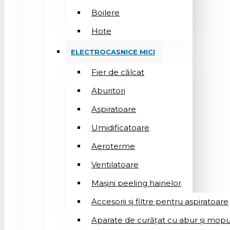
Boilere
Hote
ELECTROCASNICE MICI
Fier de călcat
Aburitori
Aspiratoare
Umidificatoare
Aeroterme
Ventilatoare
Mașini peeling hainelor
Accesorii și filtre pentru aspiratoare
Aparate de curățat cu abur și mopu