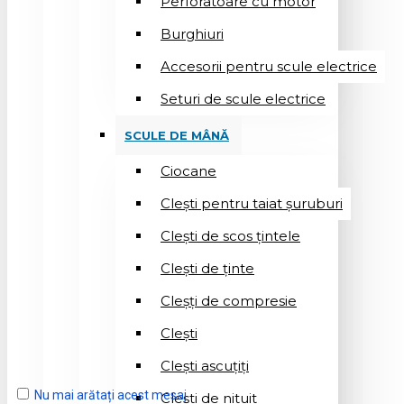
Perforatoare cu motor
Burghiuri
Accesorii pentru scule electrice
Seturi de scule electrice
SCULE DE MÂNĂ
Ciocane
Cleşti pentru taiat șuruburi
Clești de scos țintele
Clești de ținte
Cleșți de compresie
Cleşti
Clești ascuțiți
Nu mai arătați acest mesaj
Cleşti de nituit