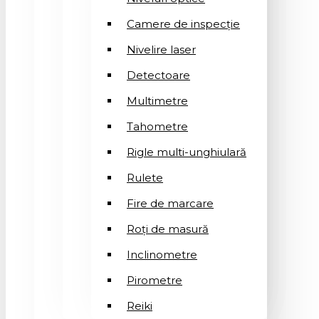
Camere de inspecție
Nivelire laser
Detectoare
Multimetre
Tahometre
Rigle multi-unghiulară
Rulete
Fire de marcare
Roți de masură
Inclinometre
Pirometre
Reiki