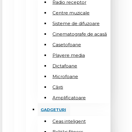
Radio receptor
Centre muzicale
Sisteme de difuzoare
Cinematografe de acasă
Casetofoane
Playere media
Dictafoane
Microfoane
Căşti
Amplificatoare
GADGETURI
Ceas inteligent
Brățări fitness