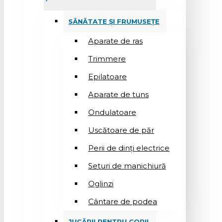
SĂNĂTATE ȘI FRUMUSEȚE
Aparate de ras
Trimmere
Epilatoare
Aparate de tuns
Ondulatoare
Uscătoare de păr
Perii de dinți electrice
Seturi de manichiură
Oglinzi
Cântare de podea
JUCĂRII PENTRU COPII