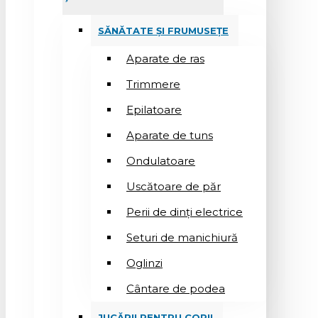
SĂNĂTATE ȘI FRUMUSEȚE
Aparate de ras
Trimmere
Epilatoare
Aparate de tuns
Ondulatoare
Uscătoare de păr
Perii de dinți electrice
Seturi de manichiură
Oglinzi
Cântare de podea
JUCĂRII PENTRU COPII