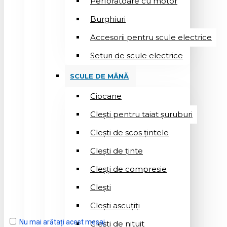
Perforatoare cu motor
Burghiuri
Accesorii pentru scule electrice
Seturi de scule electrice
SCULE DE MÂNĂ
Ciocane
Cleşti pentru taiat șuruburi
Clești de scos țintele
Clești de ținte
Cleșți de compresie
Cleşti
Clești ascuțiți
Nu mai arătați acest mesaj
Cleşti de nituit