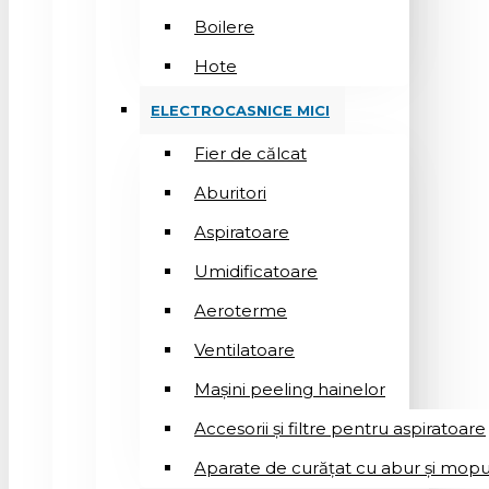
Boilere
Hote
ELECTROCASNICE MICI
Fier de călcat
Aburitori
Aspiratoare
Umidificatoare
Aeroterme
Ventilatoare
Mașini peeling hainelor
Accesorii și filtre pentru aspiratoare
Aparate de curățat cu abur și mopu