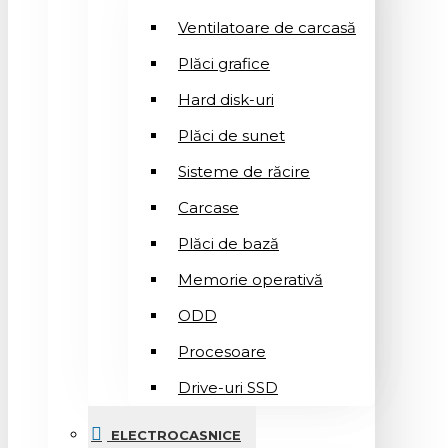
Ventilatoare de carcasă
Plăci grafice
Hard disk-uri
Plăci de sunet
Sisteme de răcire
Carcase
Plăci de bază
Memorie operativă
ODD
Procesoare
Drive-uri SSD
ELECTROCASNICE