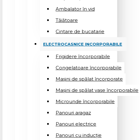
Ambalator în vid
Tăiătoare
Cintare de bucatarie
ELECTROCASNICE INCORPORABILE
Frigidere încorporabile
Congelatoare încorporabile
Mașini de spălat încorporate
Mașini de spălat vase încorporabile
Microunde încorporabile
Panouri aragaz
Panouri electrice
Panouri cu inducție