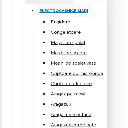
ELECTROCASNICE MARI
Frigidere
Congelatoare
Mașini de spălat
Mașini de uscare
Mașini de spălat vase
Cuptoare cu microundă
Cuptoare electrice
Aragaz pe masă
Aragazuri
Aragazuri electrice
Aragazuri combinate