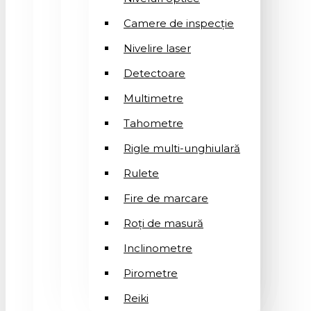
Camere de inspecție
Nivelire laser
Detectoare
Multimetre
Tahometre
Rigle multi-unghiulară
Rulete
Fire de marcare
Roți de masură
Inclinometre
Pirometre
Reiki