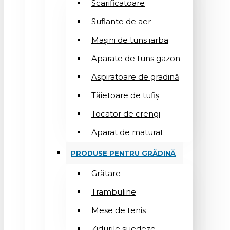
Scarificatoare
Suflantе de aer
Mașini de tuns iarba
Aparate de tuns gazon
Aspiratoare de gradină
Tăietoare de tufiș
Tocator de crengi
Aparat de maturat
PRODUSE PENTRU GRĂDINĂ
Grătare
Trambuline
Mese de tenis
Zidurile suedeze