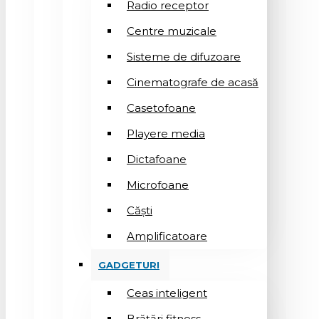
Radio receptor
Centre muzicale
Sisteme de difuzoare
Cinematografe de acasă
Casetofoane
Playere media
Dictafoane
Microfoane
Căşti
Amplificatoare
GADGETURI
Ceas inteligent
Brățări fitness