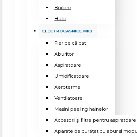
Boilere
Hote
ELECTROCASNICE MICI
Fier de călcat
Aburitori
Aspiratoare
Umidificatoare
Aeroterme
Ventilatoare
Mașini peeling hainelor
Accesorii și filtre pentru aspiratoare
Aparate de curățat cu abur și mopu