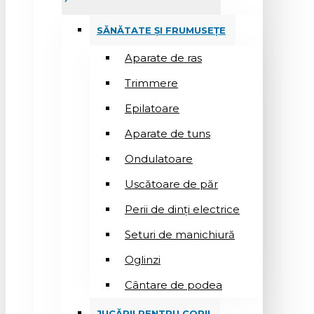
SĂNĂTATE ȘI FRUMUSEȚE
Aparate de ras
Trimmere
Epilatoare
Aparate de tuns
Ondulatoare
Uscătoare de păr
Perii de dinți electrice
Seturi de manichiură
Oglinzi
Cântare de podea
JUCĂRII PENTRU COPII