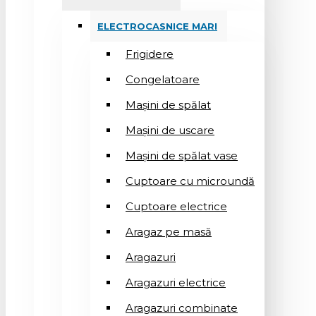
ELECTROCASNICE MARI
Frigidere
Congelatoare
Mașini de spălat
Mașini de uscare
Mașini de spălat vase
Cuptoare cu microundă
Cuptoare electrice
Aragaz pe masă
Aragazuri
Aragazuri electrice
Aragazuri combinate