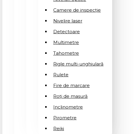
Camere de inspecție
Nivelire laser
Detectoare
Multimetre
Tahometre
Rigle multi-unghiulară
Rulete
Fire de marcare
Roți de masură
Inclinometre
Pirometre
Reiki