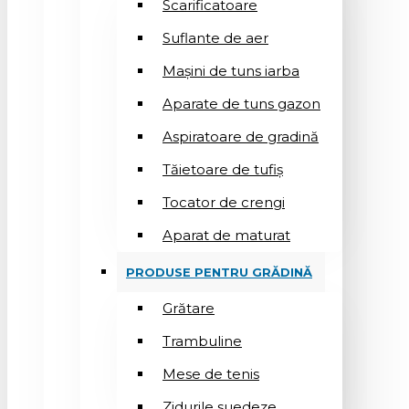
Scarificatoare
Suflantе de aer
Mașini de tuns iarba
Aparate de tuns gazon
Aspiratoare de gradină
Tăietoare de tufiș
Tocator de crengi
Aparat de maturat
PRODUSE PENTRU GRĂDINĂ
Grătare
Trambuline
Mese de tenis
Zidurile suedeze