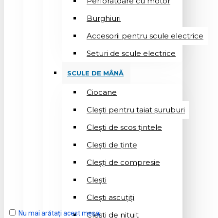
Perforatoare cu motor
Burghiuri
Accesorii pentru scule electrice
Seturi de scule electrice
SCULE DE MÂNĂ
Ciocane
Cleşti pentru taiat șuruburi
Clești de scos țintele
Clești de ținte
Cleșți de compresie
Cleşti
Clești ascuțiți
Nu mai arătați acest mesaj
Cleşti de nituit