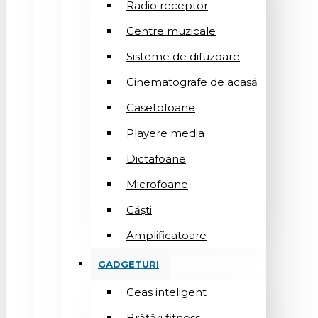
Radio receptor
Centre muzicale
Sisteme de difuzoare
Cinematografe de acasă
Casetofoane
Playere media
Dictafoane
Microfoane
Căşti
Amplificatoare
GADGETURI
Ceas inteligent
Brățări fitness