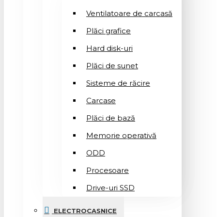
Ventilatoare de carcasă
Plăci grafice
Hard disk-uri
Plăci de sunet
Sisteme de răcire
Carcase
Plăci de bază
Memorie operativă
ODD
Procesoare
Drive-uri SSD
ELECTROCASNICE