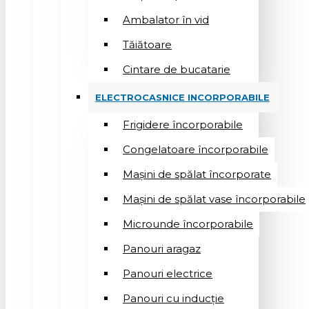
Ambalator în vid
Tăiătoare
Cintare de bucatarie
ELECTROCASNICE INCORPORABILE
Frigidere încorporabile
Congelatoare încorporabile
Mașini de spălat încorporate
Mașini de spălat vase încorporabile
Microunde încorporabile
Panouri aragaz
Panouri electrice
Panouri cu inducție