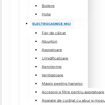
Boilere
Hote
ELECTROCASNICE MICI
Fier de călcat
Aburitori
Aspiratoare
Umidificatoare
Aeroterme
Ventilatoare
Mașini peeling hainelor
Accesorii și filtre pentru aspiratoare
Aparate de curățat cu abur și mopu