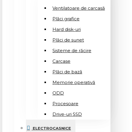
Ventilatoare de carcasă
Plăci grafice
Hard disk-uri
Plăci de sunet
Sisteme de răcire
Carcase
Plăci de bază
Memorie operativă
ODD
Procesoare
Drive-uri SSD
ELECTROCASNICE