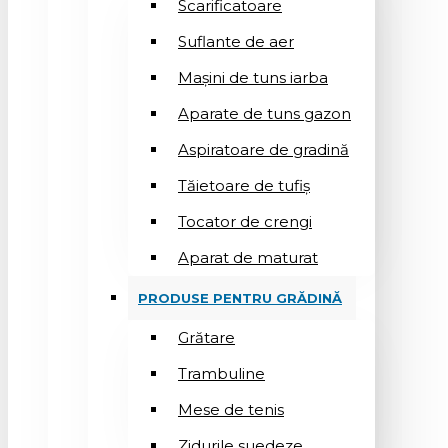
Scarificatoare
Suflantе de aer
Mașini de tuns iarba
Aparate de tuns gazon
Aspiratoare de gradină
Tăietoare de tufiș
Tocator de crengi
Aparat de maturat
PRODUSE PENTRU GRĂDINĂ
Grătare
Trambuline
Mese de tenis
Zidurile suedeze