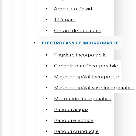
Ambalator în vid
Tăiătoare
Cintare de bucatarie
ELECTROCASNICE INCORPORABILE
Frigidere încorporabile
Congelatoare încorporabile
Mașini de spălat încorporate
Mașini de spălat vase încorporabile
Microunde încorporabile
Panouri aragaz
Panouri electrice
Panouri cu inducție