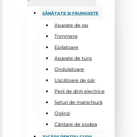
SĂNĂTATE ȘI FRUMUSEȚE
Aparate de ras
Trimmere
Epilatoare
Aparate de tuns
Ondulatoare
Uscătoare de păr
Perii de dinți electrice
Seturi de manichiură
Oglinzi
Cântare de podea
JUCĂRII PENTRU COPII