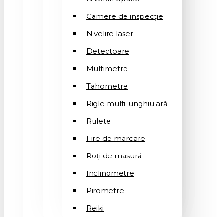
Camere de inspecție
Nivelire laser
Detectoare
Multimetre
Tahometre
Rigle multi-unghiulară
Rulete
Fire de marcare
Roți de masură
Inclinometre
Pirometre
Reiki