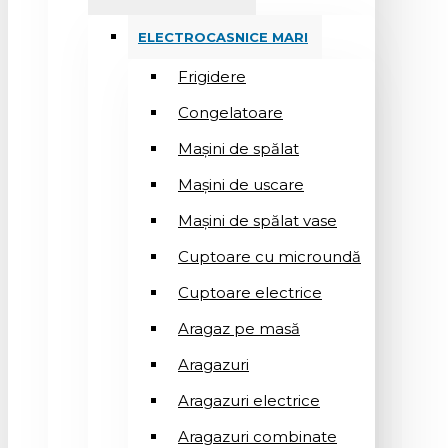
ELECTROCASNICE MARI
Frigidere
Congelatoare
Mașini de spălat
Mașini de uscare
Mașini de spălat vase
Cuptoare cu microundă
Cuptoare electrice
Aragaz pe masă
Aragazuri
Aragazuri electrice
Aragazuri combinate