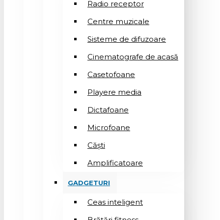
Radio receptor
Centre muzicale
Sisteme de difuzoare
Cinematografe de acasă
Casetofoane
Playere media
Dictafoane
Microfoane
Căşti
Amplificatoare
GADGETURI
Ceas inteligent
Brățări fitness