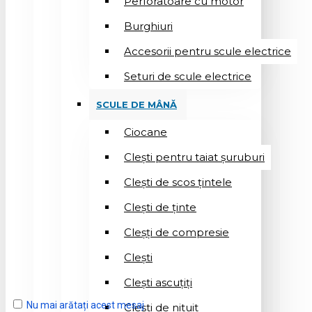
Perforatoare cu motor
Burghiuri
Accesorii pentru scule electrice
Seturi de scule electrice
SCULE DE MÂNĂ
Ciocane
Cleşti pentru taiat șuruburi
Clești de scos țintele
Clești de ținte
Cleșți de compresie
Cleşti
Clești ascuțiți
Nu mai arătați acest mesaj
Cleşti de nituit