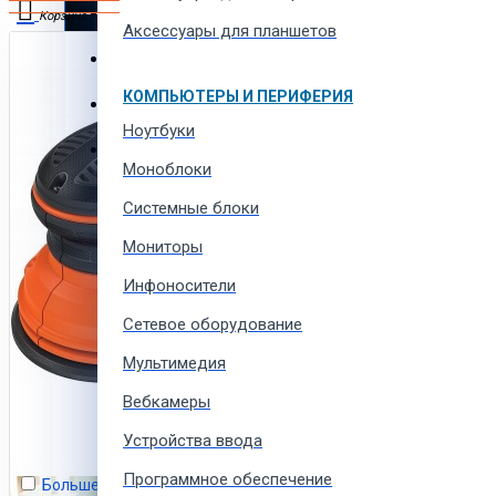
Автотовары и автозапчасти
Корзина
Аксессуары для планшетов
Товары для всей семьи
В корзине пусто!
КОМПЬЮТЕРЫ И ПЕРИФЕРИЯ
Спорт товары, отдых и кемпинг
Ноутбуки
Одежда, обувь и аксессуары
Моноблоки
Системные блоки
Мониторы
Инфоносители
Сетевое оборудование
Мультимедия
Вебкамеры
Устройства ввода
Программное обеспечение
Больше не показывать это сообщение