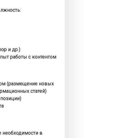
олжность:
op и др.)
пыт работы с контентом
нтом (размещение новых
рмационных статей)
 позиции)
та
ре необходимости в