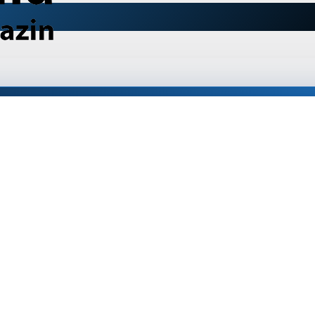
глая Black&Decker KA199