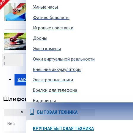
 НАЛИЧИИ
Умные часы
Фитнес браслеты
Игровые приставки
Дроны
Экшн камеры
Очки виртуальной реальности
Внешние аккумуляторы
ХАРАКТЕРИСТИКИ
Электронные книги
Брелки для телефона
Шлифовальная машина круглая Black&Deck
Видеоигры
Ремешки для умных часов
БЫТОВАЯ ТЕХНИКА
Аксессуары для экшн-камер
Вес
1.6 кг
КРУПНАЯ БЫТОВАЯ ТЕХНИКА