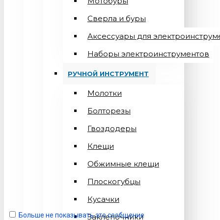
Мотобуры
Сверла и буры
Аксессуары для электроинструм
Наборы электроинструментов
РУЧНОЙ ИНСТРУМЕНТ
Молотки
Болторезы
Гвоздодеры
Клещи
Обжимные клещи
Плоскогубцы
Кусачки
Больше не показывать это сообщение
Заклепочники