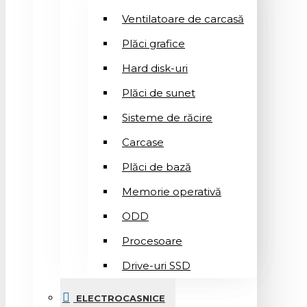
Ventilatoare de carcasă
Plăci grafice
Hard disk-uri
Plăci de sunet
Sisteme de răcire
Carcase
Plăci de bază
Memorie operativă
ODD
Procesoare
Drive-uri SSD
ELECTROCASNICE