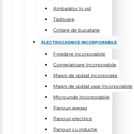
Ambalator în vid
Tăiătoare
Cintare de bucatarie
ELECTROCASNICE INCORPORABILE
Frigidere încorporabile
Congelatoare încorporabile
Mașini de spălat încorporate
Mașini de spălat vase încorporabile
Microunde încorporabile
Panouri aragaz
Panouri electrice
Panouri cu inducție