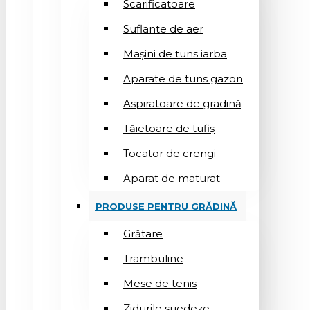
Scarificatoare
Suflantе de aer
Mașini de tuns iarba
Aparate de tuns gazon
Aspiratoare de gradină
Tăietoare de tufiș
Tocator de crengi
Aparat de maturat
PRODUSE PENTRU GRĂDINĂ
Grătare
Trambuline
Mese de tenis
Zidurile suedeze