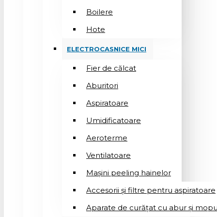
Boilere
Hote
ELECTROCASNICE MICI
Fier de călcat
Aburitori
Aspiratoare
Umidificatoare
Aeroterme
Ventilatoare
Mașini peeling hainelor
Accesorii și filtre pentru aspiratoare
Aparate de curățat cu abur și mopu