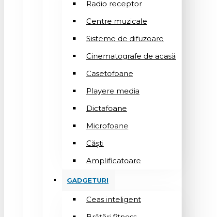
Radio receptor
Centre muzicale
Sisteme de difuzoare
Cinematografe de acasă
Casetofoane
Playere media
Dictafoane
Microfoane
Căşti
Amplificatoare
GADGETURI
Ceas inteligent
Brățări fitness