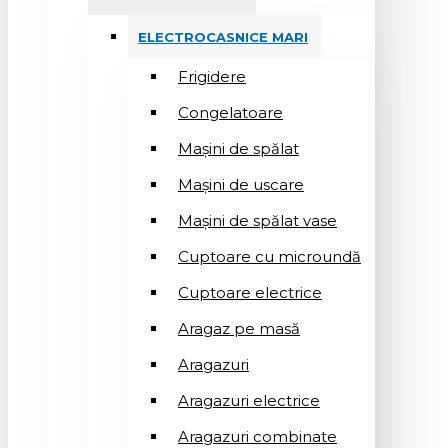
ELECTROCASNICE MARI
Frigidere
Congelatoare
Mașini de spălat
Mașini de uscare
Mașini de spălat vase
Cuptoare cu microundă
Cuptoare electrice
Aragaz pe masă
Aragazuri
Aragazuri electrice
Aragazuri combinate