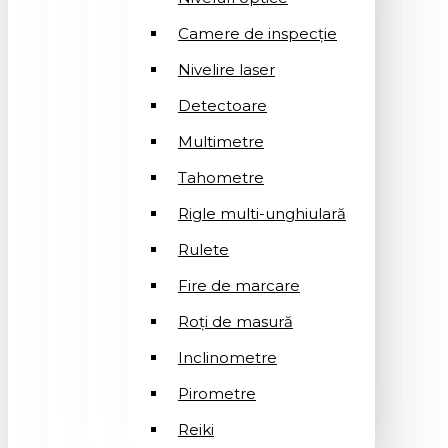
Camere de inspecție
Nivelire laser
Detectoare
Multimetre
Tahometre
Rigle multi-unghiulară
Rulete
Fire de marcare
Roți de masură
Inclinometre
Pirometre
Reiki