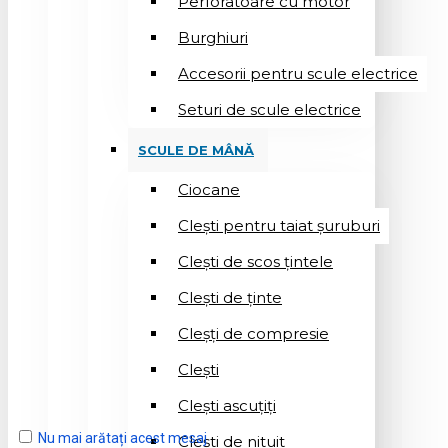
Perforatoare cu motor
Burghiuri
Accesorii pentru scule electrice
Seturi de scule electrice
SCULE DE MÂNĂ
Ciocane
Cleşti pentru taiat șuruburi
Clești de scos țintele
Clești de ținte
Cleșți de compresie
Cleşti
Clești ascuțiți
Nu mai arătați acest mesaj
Cleşti de nituit