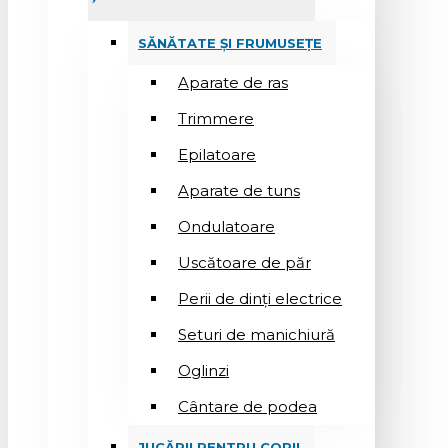
SĂNĂTATE ȘI FRUMUSEȚE
Aparate de ras
Trimmere
Epilatoare
Aparate de tuns
Ondulatoare
Uscătoare de păr
Perii de dinți electrice
Seturi de manichiură
Oglinzi
Cântare de podea
JUCĂRII PENTRU COPII