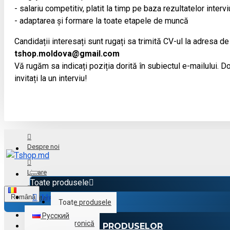
- salariu competitiv, platit la timp pe baza rezultatelor intervi
- adaptarea și formare la toate etapele de muncă
Candidații interesați sunt rugați sa trimită CV-ul la adresa de
tshop.moldova@gmail.com
Vă rugăm sa indicați poziția dorită în subiectul e-mailului. Doa
invitați la un interviu!
Despre noi
Livrare
Toate produsele
Menu
Română
Achitare
Toate produsele
Русский
Electronică
CATALOGUL PRODUSELOR