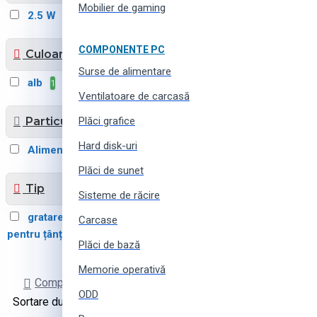
Mobilier de gaming
2.5 W
1
COMPONENTE PC
Culoarea
Surse de alimentare
alb
gri
inox
1
1
1
Ventilatoare de carcasă
Particularități
Plăci grafice
Hard disk-uri
Alimentat prin USB
1
Plăci de sunet
Tip
Sisteme de răcire
gratare electrice
lampă
1
Carcase
pentru țânțari
pliere
1
1
Plăci de bază
Memorie operativă
Comparare produse
ODD
Sortare după:
Produse pe pagină: