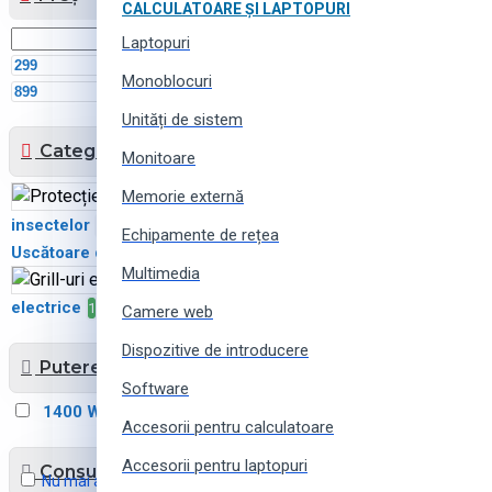
CALCULATOARE ȘI LAPTOPURI
Laptopuri
MDL
Monoblocuri
MDL
Unități de sistem
Categorii
Monitoare
Memorie externă
Protecție
insectelor
1
Echipamente de rețea
Uscătoare de păr
1
Multimedia
Grill-uri
electrice
1
Camere web
Dispozitive de introducere
Putere
Software
1400 W
2500 W
1
1
Accesorii pentru calculatoare
Accesorii pentru laptopuri
Consum de energie
Nu mai arătați acest mesaj