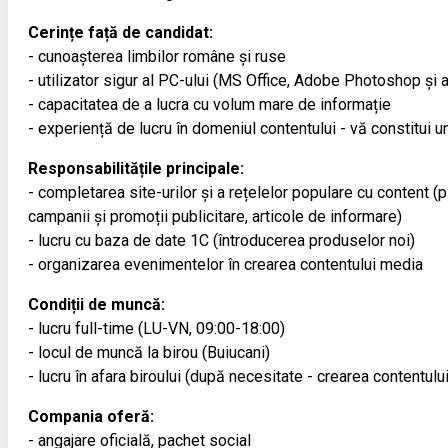
Cerințe față de candidat:
- cunoașterea limbilor române și ruse
- utilizator sigur al PC-ului (MS Office, Adobe Photoshop și a
- capacitatea de a lucra cu volum mare de informație
- experiență de lucru în domeniul contentului - vă constitui un
Responsabilitățile principale:
- completarea site-urilor și a rețelelor populare cu content (
campanii și promoții publicitare, articole de informare)
- lucru cu baza de date 1С (întroducerea produselor noi)
- organizarea evenimentelor în crearea contentului media
Condiții de muncă:
- lucru full-time (LU-VN, 09:00-18:00)
- locul de muncă la birou (Buiucani)
- lucru în afara biroului (după necesitate - crearea contentulu
Compania oferă:
- angajare oficială, pachet social