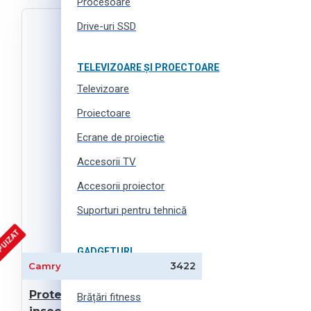
Procesoare
Drive-uri SSD
TELEVIZOARE ȘI PROECTOARE
Televizoare
Proiectoare
Ecrane de proiectie
Accesorii TV
Accesorii proiector
Suporturi pentru tehnică
PUIZAT
GADGETURI
3422
Camry
Ceas inteligent
Protecție împotriva
Brățări fitness