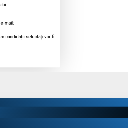
ului
 e-mail:
r candidații selectați vor fi