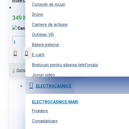
insectelor Camry CR-7937
Console de jocuri
*
Drone
349 MDL
Camere de acțiune
Cashback:
7 MDL
Ochelari VR
În Coş
Baterii externe
E-carti
Brelocuri pentru găsirea telefonului
Întrebați-ne
Cumpără cu 1 click
Jocuri video
Curele pentru ceasuri inteligente
ELECTROCASNICE
Accesorii pentru camere de acțiune
ELECTROCASNICE MARI
Frigidere
TEHNICĂ FOTO
Camere SLR
Congelatoare