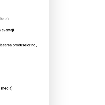
ltele)
 avantaj!
plasarea produselor noi,
i media)