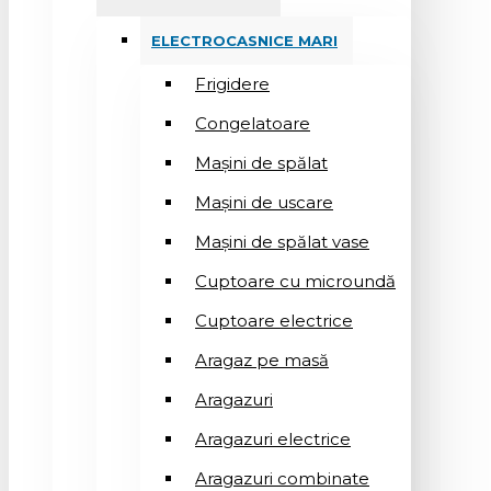
ELECTROCASNICE MARI
Frigidere
Congelatoare
Mașini de spălat
Mașini de uscare
Mașini de spălat vase
Cuptoare cu microundă
Cuptoare electrice
Aragaz pe masă
Aragazuri
Aragazuri electrice
Aragazuri combinate