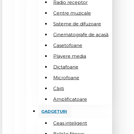
Radio receptor
Centre muzicale
Sisteme de difuzoare
Cinematografe de acasă
Casetofoane
Playere media
Dictafoane
Microfoane
Căşti
Amplificatoare
GADGETURI
Ceas inteligent
Brățări fitness