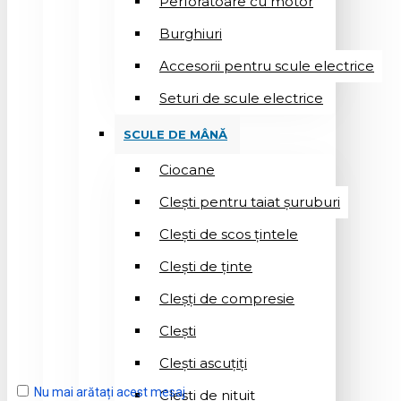
Perforatoare cu motor
Burghiuri
Accesorii pentru scule electrice
Seturi de scule electrice
SCULE DE MÂNĂ
Ciocane
Cleşti pentru taiat șuruburi
Clești de scos țintele
Clești de ținte
Cleșți de compresie
Cleşti
Clești ascuțiți
Nu mai arătați acest mesaj
Cleşti de nituit