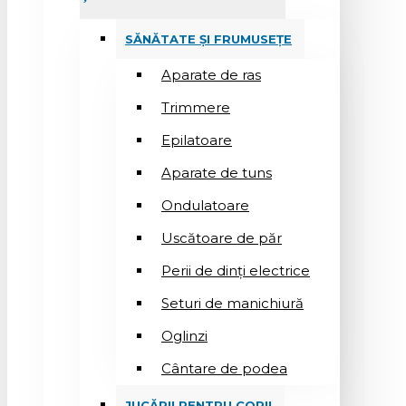
SĂNĂTATE ȘI FRUMUSEȚE
Aparate de ras
Trimmere
Epilatoare
Aparate de tuns
Ondulatoare
Uscătoare de păr
Perii de dinți electrice
Seturi de manichiură
Oglinzi
Cântare de podea
JUCĂRII PENTRU COPII