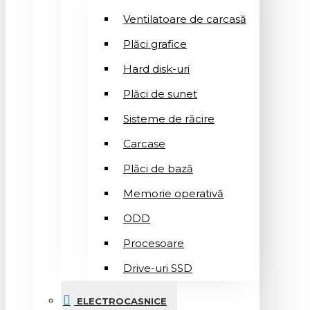
Ventilatoare de carcasă
Plăci grafice
Hard disk-uri
Plăci de sunet
Sisteme de răcire
Carcase
Plăci de bază
Memorie operativă
ODD
Procesoare
Drive-uri SSD
ELECTROCASNICE