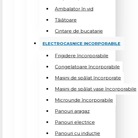
Ambalator în vid
Tăiătoare
Cintare de bucatarie
ELECTROCASNICE INCORPORABILE
Frigidere încorporabile
Congelatoare încorporabile
Mașini de spălat încorporate
Mașini de spălat vase încorporabile
Microunde încorporabile
Panouri aragaz
Panouri electrice
Panouri cu inducție