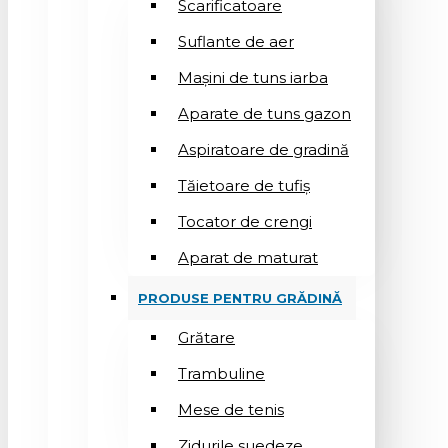
Scarificatoare
Suflantе de aer
Mașini de tuns iarba
Aparate de tuns gazon
Aspiratoare de gradină
Tăietoare de tufiș
Tocator de crengi
Aparat de maturat
PRODUSE PENTRU GRĂDINĂ
Grătare
Trambuline
Mese de tenis
Zidurile suedeze