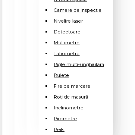
Camere de inspecție
Nivelire laser
Detectoare
Multimetre
Tahometre
Rigle multi-unghiulară
Rulete
Fire de marcare
Roți de masură
Inclinometre
Pirometre
Reiki