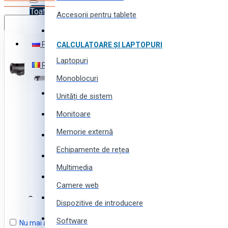
Toate produsele
Accesorii pentru tablete
Română
Toate produsele
Русский
CALCULATOARE ȘI LAPTOPURI
Electronică
Laptopuri
Română
Electrocasnice
Monoblocuri
Instrumente (scule) și utilaj
Unități de sistem
Monitoare
Echipamente și instalații
Favorite
Memorie externă
Produse pentru business
Echipamente de rețea
Comparare
Produse pentru casă și grădină
Multimedia
Produse și piese auto
Coș
Camere web
Produse pentru toată familia
Coșul este gol!
Dispozitive de introducere
Produse sportive, pentru tourism și camping
Software
Nu mai arătați acest mesaj