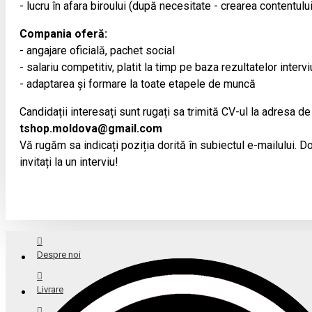
- lucru în afara biroului (după necesitate - crearea contentulu
Compania oferă:
- angajare oficială, pachet social
- salariu competitiv, platit la timp pe baza rezultatelor intervi
- adaptarea și formare la toate etapele de muncă
Candidații interesați sunt rugați sa trimită CV-ul la adresa de
tshop.moldova@gmail.com
Vă rugăm sa indicați poziția dorită în subiectul e-mailului. Doa
invitați la un interviu!
Despre noi
Livrare