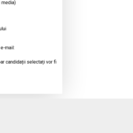
i media)
ului
 e-mail:
r candidații selectați vor fi