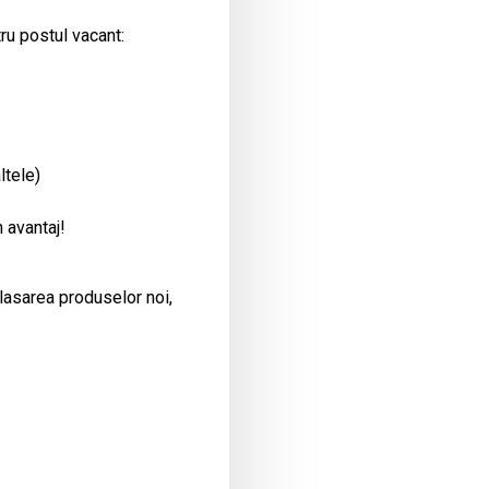
ru postul vacant:
ltele)
 avantaj!
plasarea produselor noi,