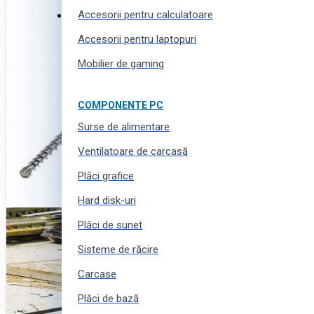
Accesorii pentru calculatoare
Haine, încălțăminte și accesorii
Accesorii pentru laptopuri
Mobilier de gaming
COMPONENTE PC
Surse de alimentare
Ventilatoare de carcasă
Plăci grafice
Hard disk-uri
Plăci de sunet
Sisteme de răcire
Carcase
Plăci de bază