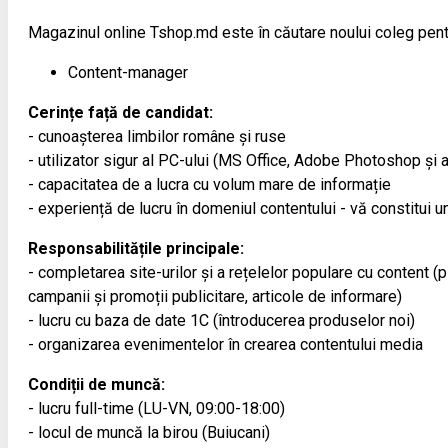
Magazinul online Tshop.md este în căutare noului coleg pent
Content-manager
Cerințe față de candidat:
- cunoașterea limbilor române și ruse
- utilizator sigur al PC-ului (MS Office, Adobe Photoshop și a
- capacitatea de a lucra cu volum mare de informație
- experiență de lucru în domeniul contentului - vă constitui un
Responsabilitățile principale:
- completarea site-urilor și a rețelelor populare cu content (
campanii și promoții publicitare, articole de informare)
- lucru cu baza de date 1С (întroducerea produselor noi)
- organizarea evenimentelor în crearea contentului media
Condiții de muncă:
- lucru full-time (LU-VN, 09:00-18:00)
- locul de muncă la birou (Buiucani)