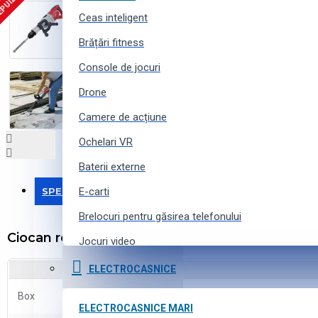
EPUIZAT
Ceas inteligent
Brățări fitness
Console de jocuri
Drone
Camere de acțiune
Ochelari VR
Baterii externe
SPECIFICAȚII
E-carti
Brelocuri pentru găsirea telefonului
Ciocan rotopercutor MILWAUKEE Kango 950S
Jocuri video
Curele pentru ceasuri inteligente
ELECTROCASNICE
Accesorii pentru camere de acțiune
Box
da
ELECTROCASNICE MARI