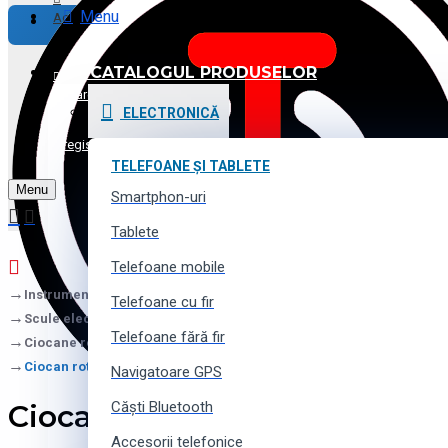
Menu
Achitare
CATALOGUL PRODUSELOR
Promoții și Reduceri
Logare
ELECTRONICĂ
Voucher cadou
Înregistrare
TELEFOANE ȘI TABLETE
Menu
Contacte
Smartphon-uri
Tablete
Telefoane mobile
Instrumente (scule) și utilaj
Telefoane cu fir
Scule electrice
Telefoane fără fir
Ciocane rotative
Ciocan rotopercutor MILWAUKEE Kango 950S
Navigatoare GPS
Ciocan rotopercutor MILWA
Căști Bluetooth
Accesorii telefonice