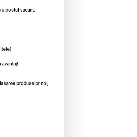
ru postul vacant:
ltele)
 avantaj!
plasarea produselor noi,