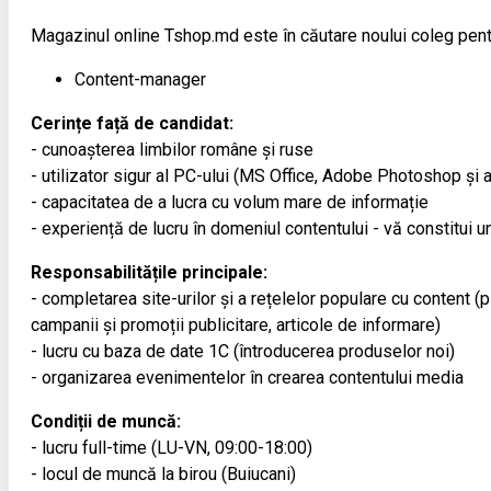
Magazinul online Tshop.md este în căutare noului coleg pent
Content-manager
Cerințe față de candidat:
- cunoașterea limbilor române și ruse
- utilizator sigur al PC-ului (MS Office, Adobe Photoshop și a
- capacitatea de a lucra cu volum mare de informație
- experiență de lucru în domeniul contentului - vă constitui un
Responsabilitățile principale:
- completarea site-urilor și a rețelelor populare cu content (
campanii și promoții publicitare, articole de informare)
- lucru cu baza de date 1С (întroducerea produselor noi)
- organizarea evenimentelor în crearea contentului media
Condiții de muncă:
- lucru full-time (LU-VN, 09:00-18:00)
- locul de muncă la birou (Buiucani)