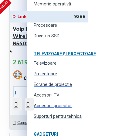
PUIZAT
Memorie operativă
ODD
9288
D-Link
Procesoare
Voip Router D-Link
Drive-uri SSD
Wireless N, DVG-
N5402GF/A1A
*
TELEVIZOARE ȘI PROECTOARE
2 619 MDL
Televizoare
Proiectoare
Cashback:
52 MDL
Ecrane de proiectie
În Coş
Accesorii TV
Accesorii proiector
Suporturi pentru tehnică
Întrebați-ne
Cumpără cu 1 click
GADGETURI