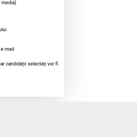
i media)
ului
 e-mail:
r candidații selectați vor fi