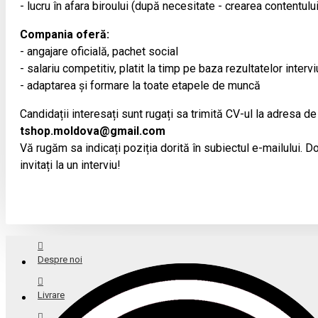
- lucru în afara biroului (după necesitate - crearea contentulu
Compania oferă:
- angajare oficială, pachet social
- salariu competitiv, platit la timp pe baza rezultatelor intervi
- adaptarea și formare la toate etapele de muncă
Candidații interesați sunt rugați sa trimită CV-ul la adresa de
tshop.moldova@gmail.com
Vă rugăm sa indicați poziția dorită în subiectul e-mailului. Doa
invitați la un interviu!
Despre noi
Livrare