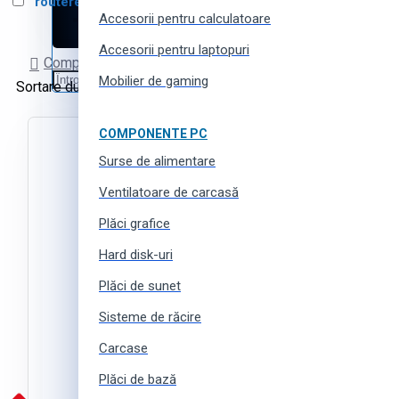
routere IP
1
Accesorii pentru calculatoare
Haine, încălțăminte și accesorii
Accesorii pentru laptopuri
Comparare produse
Mobilier de gaming
Sortare după:
Produse pe pagină:
COMPONENTE PC
Surse de alimentare
Ventilatoare de carcasă
Plăci grafice
Hard disk-uri
Plăci de sunet
Sisteme de răcire
Carcase
Plăci de bază