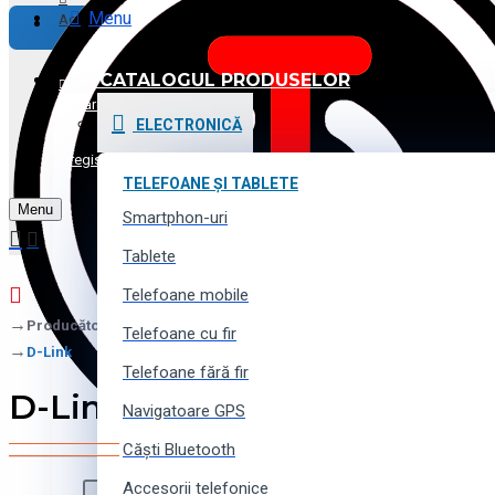
Menu
Achitare
CATALOGUL PRODUSELOR
Promoții și Reduceri
Logare
ELECTRONICĂ
Voucher cadou
Înregistrare
TELEFOANE ȘI TABLETE
Menu
Contacte
Smartphon-uri
Tablete
Telefoane mobile
Producător
Telefoane cu fir
D-Link
Telefoane fără fir
D-Link
Navigatoare GPS
Căști Bluetooth
Accesorii telefonice