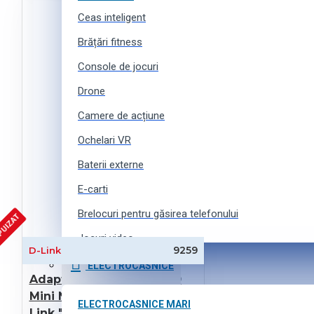
Ceas inteligent
Brățări fitness
Console de jocuri
Drone
Camere de acțiune
Ochelari VR
Baterii externe
E-carti
Brelocuri pentru găsirea telefonului
PUIZAT
Jocuri video
9259
D-Link
Curele pentru ceasuri inteligente
ELECTROCASNICE
Adaptor USB wireless 2.0
Accesorii pentru camere de acțiune
Mini N Dual Band LAN, D-
ELECTROCASNICE MARI
Link "DWA-160/RU/C1B"