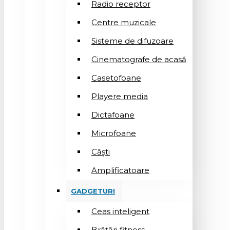
Radio receptor
Centre muzicale
Sisteme de difuzoare
Cinematografe de acasă
Casetofoane
Playere media
Dictafoane
Microfoane
Căşti
Amplificatoare
GADGETURI
Ceas inteligent
Brățări fitness