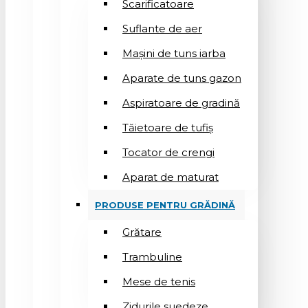
Scarificatoare
Suflantе de aer
Mașini de tuns iarba
Aparate de tuns gazon
Aspiratoare de gradină
Tăietoare de tufiș
Tocator de crengi
Aparat de maturat
PRODUSE PENTRU GRĂDINĂ
Grătare
Trambuline
Mese de tenis
Zidurile suedeze