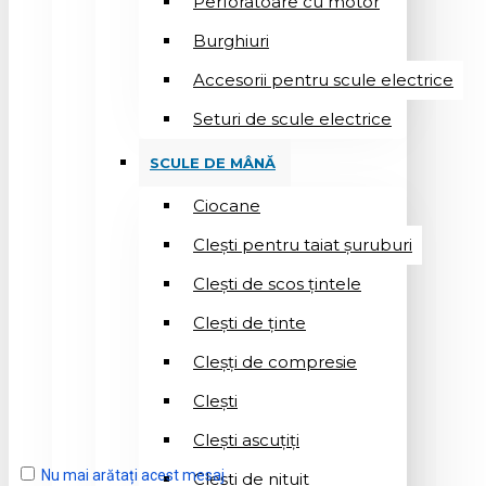
Perforatoare cu motor
Burghiuri
Accesorii pentru scule electrice
Seturi de scule electrice
SCULE DE MÂNĂ
Ciocane
Cleşti pentru taiat șuruburi
Clești de scos țintele
Clești de ținte
Cleșți de compresie
Cleşti
Clești ascuțiți
Nu mai arătați acest mesaj
Cleşti de nituit