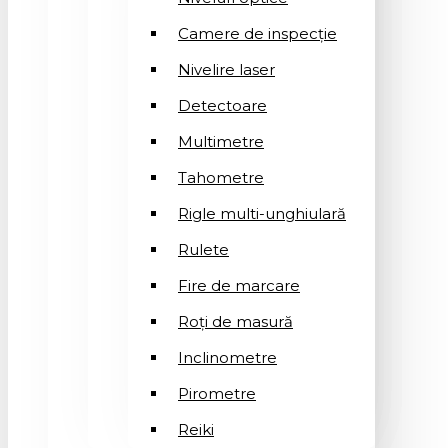
Camere de inspecție
Nivelire laser
Detectoare
Multimetre
Tahometre
Rigle multi-unghiulară
Rulete
Fire de marcare
Roți de masură
Inclinometre
Pirometre
Reiki