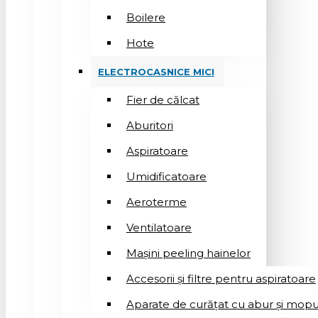
Boilere
Hote
ELECTROCASNICE MICI
Fier de călcat
Aburitori
Aspiratoare
Umidificatoare
Aeroterme
Ventilatoare
Mașini peeling hainelor
Accesorii și filtre pentru aspiratoare
Aparate de curățat cu abur și mopu