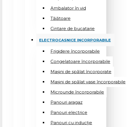
Ambalator în vid
Tăiătoare
Cintare de bucatarie
ELECTROCASNICE INCORPORABILE
Frigidere încorporabile
Congelatoare încorporabile
Mașini de spălat încorporate
Mașini de spălat vase încorporabile
Microunde încorporabile
Panouri aragaz
Panouri electrice
Panouri cu inducție