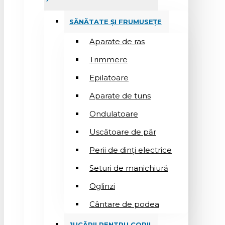
SĂNĂTATE ȘI FRUMUSEȚE
Aparate de ras
Trimmere
Epilatoare
Aparate de tuns
Ondulatoare
Uscătoare de păr
Perii de dinți electrice
Seturi de manichiură
Oglinzi
Cântare de podea
JUCĂRII PENTRU COPII