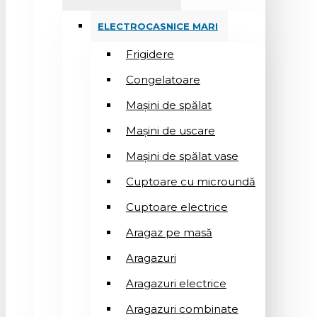
ELECTROCASNICE MARI
Frigidere
Congelatoare
Mașini de spălat
Mașini de uscare
Mașini de spălat vase
Cuptoare cu microundă
Cuptoare electrice
Aragaz pe masă
Aragazuri
Aragazuri electrice
Aragazuri combinate