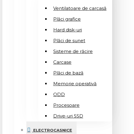
Ventilatoare de carcasă
Plăci grafice
Hard disk-uri
Plăci de sunet
Sisteme de răcire
Carcase
Plăci de bază
Memorie operativă
ODD
Procesoare
Drive-uri SSD
ELECTROCASNICE