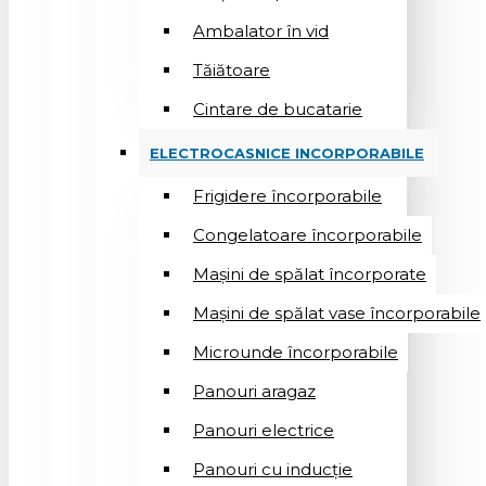
Ambalator în vid
Tăiătoare
Cintare de bucatarie
ELECTROCASNICE INCORPORABILE
Frigidere încorporabile
Congelatoare încorporabile
Mașini de spălat încorporate
Mașini de spălat vase încorporabile
Microunde încorporabile
Panouri aragaz
Panouri electrice
Panouri cu inducție