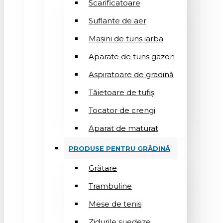
Scarificatoare
Suflantе de aer
Mașini de tuns iarba
Aparate de tuns gazon
Aspiratoare de gradină
Tăietoare de tufiș
Tocator de crengi
Aparat de maturat
PRODUSE PENTRU GRĂDINĂ
Grătare
Trambuline
Mese de tenis
Zidurile suedeze