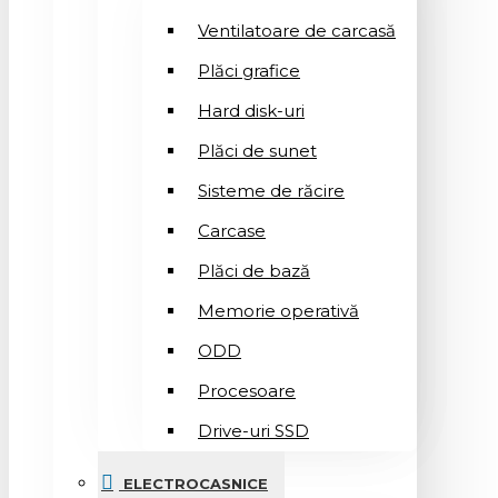
Ventilatoare de carcasă
Plăci grafice
Hard disk-uri
Plăci de sunet
Sisteme de răcire
Carcase
Plăci de bază
Memorie operativă
ODD
Procesoare
Drive-uri SSD
ELECTROCASNICE