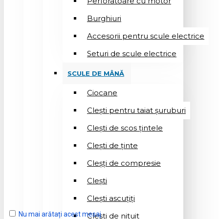
Perforatoare cu motor
Burghiuri
Accesorii pentru scule electrice
Seturi de scule electrice
SCULE DE MÂNĂ
Ciocane
Cleşti pentru taiat șuruburi
Clești de scos țintele
Clești de ținte
Cleșți de compresie
Cleşti
Clești ascuțiți
Nu mai arătați acest mesaj
Cleşti de nituit