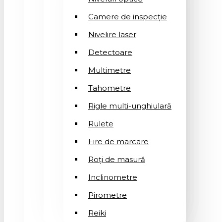
Camere de inspecție
Nivelire laser
Detectoare
Multimetre
Tahometre
Rigle multi-unghiulară
Rulete
Fire de marcare
Roți de masură
Inclinometre
Pirometre
Reiki