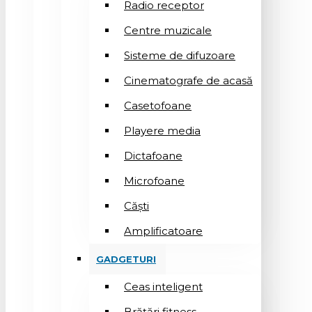
Radio receptor
Centre muzicale
Sisteme de difuzoare
Cinematografe de acasă
Casetofoane
Playere media
Dictafoane
Microfoane
Căşti
Amplificatoare
GADGETURI
Ceas inteligent
Brățări fitness