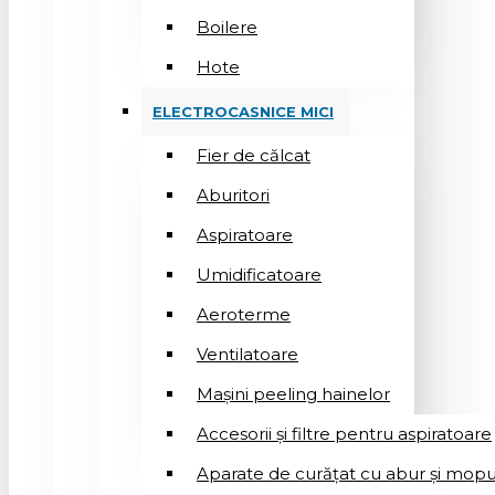
Boilere
Hote
ELECTROCASNICE MICI
Fier de călcat
Aburitori
Aspiratoare
Umidificatoare
Aeroterme
Ventilatoare
Mașini peeling hainelor
Accesorii și filtre pentru aspiratoare
Aparate de curățat cu abur și mopu