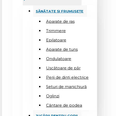
SĂNĂTATE ȘI FRUMUSEȚE
Aparate de ras
Trimmere
Epilatoare
Aparate de tuns
Ondulatoare
Uscătoare de păr
Perii de dinți electrice
Seturi de manichiură
Oglinzi
Cântare de podea
JUCĂRII PENTRU COPII