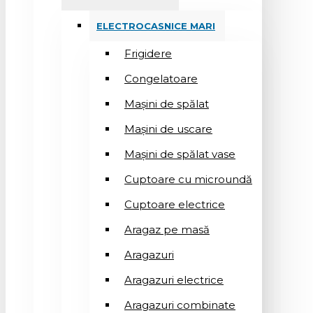
ELECTROCASNICE MARI
Frigidere
Congelatoare
Mașini de spălat
Mașini de uscare
Mașini de spălat vase
Cuptoare cu microundă
Cuptoare electrice
Aragaz pe masă
Aragazuri
Aragazuri electrice
Aragazuri combinate