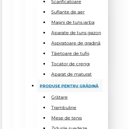
Scarificatoare
Suflantе de aer
Mașini de tuns iarba
Aparate de tuns gazon
Aspiratoare de gradină
Tăietoare de tufiș
Tocator de crengi
Aparat de maturat
PRODUSE PENTRU GRĂDINĂ
Grătare
Trambuline
Mese de tenis
Zidurile suedeze