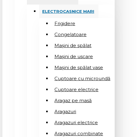
ELECTROCASNICE MARI
Frigidere
Congelatoare
Mașini de spălat
Mașini de uscare
Mașini de spălat vase
Cuptoare cu microundă
Cuptoare electrice
Aragaz pe masă
Aragazuri
Aragazuri electrice
Aragazuri combinate