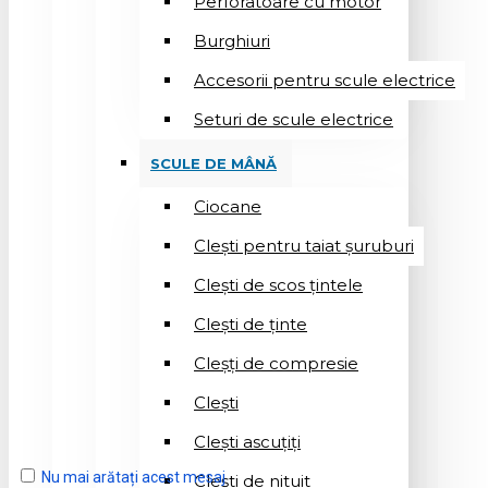
Perforatoare cu motor
Burghiuri
Accesorii pentru scule electrice
Seturi de scule electrice
SCULE DE MÂNĂ
Ciocane
Cleşti pentru taiat șuruburi
Clești de scos țintele
Clești de ținte
Cleșți de compresie
Cleşti
Clești ascuțiți
Nu mai arătați acest mesaj
Cleşti de nituit