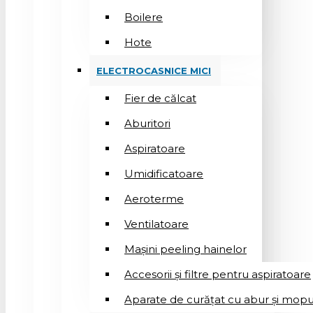
Boilere
Hote
ELECTROCASNICE MICI
Fier de călcat
Aburitori
Aspiratoare
Umidificatoare
Aeroterme
Ventilatoare
Mașini peeling hainelor
Accesorii și filtre pentru aspiratoare
Aparate de curățat cu abur și mopu