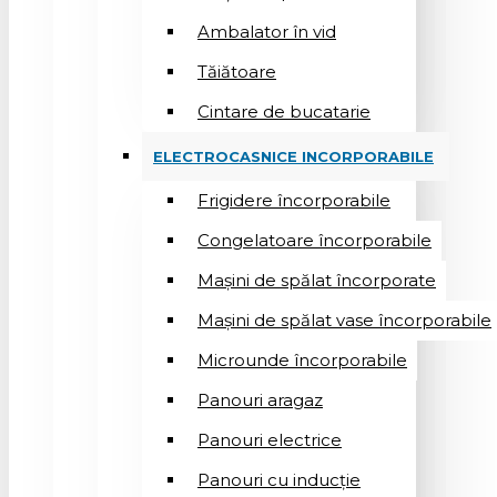
Ambalator în vid
Tăiătoare
Cintare de bucatarie
ELECTROCASNICE INCORPORABILE
Frigidere încorporabile
Congelatoare încorporabile
Mașini de spălat încorporate
Mașini de spălat vase încorporabile
Microunde încorporabile
Panouri aragaz
Panouri electrice
Panouri cu inducție