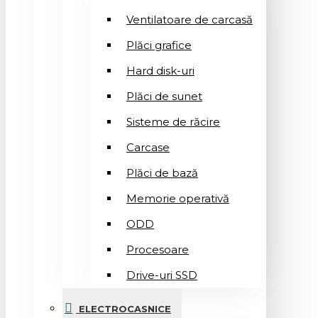
Ventilatoare de carcasă
Plăci grafice
Hard disk-uri
Plăci de sunet
Sisteme de răcire
Carcase
Plăci de bază
Memorie operativă
ODD
Procesoare
Drive-uri SSD
ELECTROCASNICE