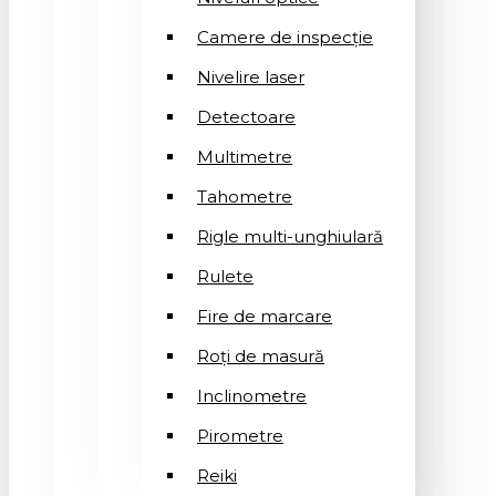
Camere de inspecție
Nivelire laser
Detectoare
Multimetre
Tahometre
Rigle multi-unghiulară
Rulete
Fire de marcare
Roți de masură
Inclinometre
Pirometre
Reiki