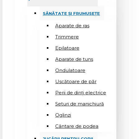
SĂNĂTATE ȘI FRUMUSEȚE
Aparate de ras
Trimmere
Epilatoare
Aparate de tuns
Ondulatoare
Uscătoare de păr
Perii de dinți electrice
Seturi de manichiură
Oglinzi
Cântare de podea
JUCĂRII PENTRU COPII