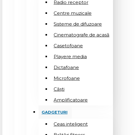
Radio receptor
Centre muzicale
Sisteme de difuzoare
Cinematografe de acasă
Casetofoane
Playere media
Dictafoane
Microfoane
Căşti
Amplificatoare
GADGETURI
Ceas inteligent
Brățări fitness