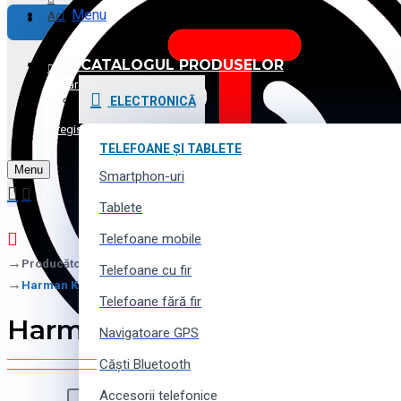
Menu
Achitare
CATALOGUL PRODUSELOR
Promoții și Reduceri
Logare
ELECTRONICĂ
Voucher cadou
Înregistrare
TELEFOANE ȘI TABLETE
Menu
Contacte
Smartphon-uri
Tablete
Telefoane mobile
Producător
Telefoane cu fir
Harman Kardon
Telefoane fără fir
Harman Kardon
Navigatoare GPS
Căști Bluetooth
Accesorii telefonice