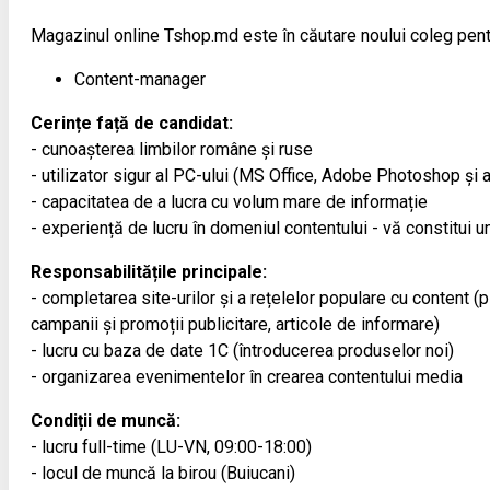
Magazinul online Tshop.md este în căutare noului coleg pent
Content-manager
Cerințe față de candidat:
- cunoașterea limbilor române și ruse
- utilizator sigur al PC-ului (MS Office, Adobe Photoshop și a
- capacitatea de a lucra cu volum mare de informație
- experiență de lucru în domeniul contentului - vă constitui un
Responsabilitățile principale:
- completarea site-urilor și a rețelelor populare cu content (
campanii și promoții publicitare, articole de informare)
- lucru cu baza de date 1С (întroducerea produselor noi)
- organizarea evenimentelor în crearea contentului media
Condiții de muncă:
- lucru full-time (LU-VN, 09:00-18:00)
- locul de muncă la birou (Buiucani)