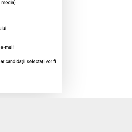
i media)
ului
 e-mail:
r candidații selectați vor fi