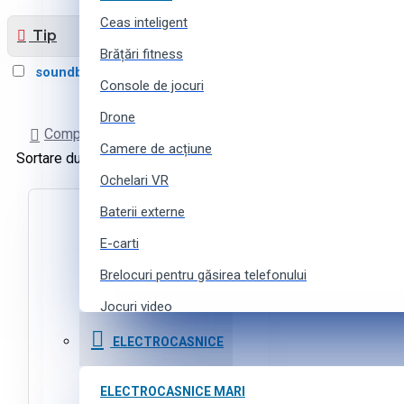
Ceas inteligent
Tip
Brățări fitness
soundbar
2
Console de jocuri
Drone
Comparare produse
Camere de acțiune
Sortare după:
Produse pe pagină:
Ochelari VR
Baterii externe
E-carti
Brelocuri pentru găsirea telefonului
Jocuri video
Curele pentru ceasuri inteligente
ELECTROCASNICE
Accesorii pentru camere de acțiune
ELECTROCASNICE MARI