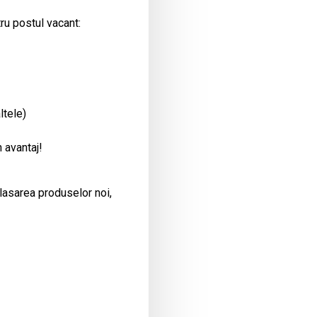
ru postul vacant:
ltele)
 avantaj!
plasarea produselor noi,