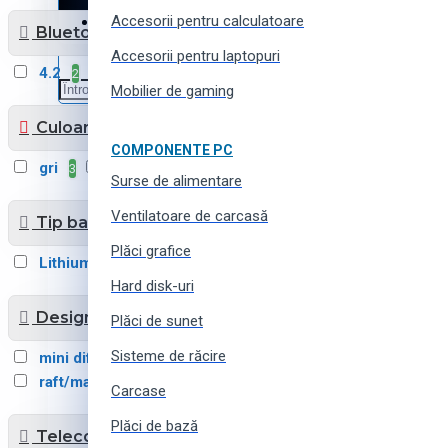
Accesorii pentru calculatoare
Haine, încălțăminte și accesorii
Bluetooth
Accesorii pentru laptopuri
4.2
4.3
da
2
2
1
Mobilier de gaming
Culoarea
COMPONENTE PC
gri
negru
3
2
Surse de alimentare
Ventilatoare de carcasă
Tip baterie
Plăci grafice
Lithium-ion Polymer
2
Hard disk-uri
Design difuzor
Plăci de sunet
Sisteme de răcire
mini difuzor
orizontal
2
2
raft/masa
1
Carcase
Plăci de bază
Telecomandă