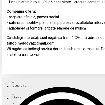
- lucru în afara biroului (după necesitate - crearea contentulu
Compania oferă:
- angajare oficială, pachet social
- salariu competitiv, platit la timp pe baza rezultatelor intervi
- adaptarea și formare la toate etapele de muncă
Candidații interesați sunt rugați sa trimită CV-ul la adresa de
tshop.moldova@gmail.com
Vă rugăm sa indicați poziția dorită în subiectul e-mailului. Doa
invitați la un interviu!
Despre noi
Livrare