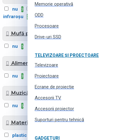
Memorie operativă
nu
telecomandă cu
3
ODD
infraroșu
2
Procesoare
Mufă pentru căști
Drive-uri SSD
nu
5
TELEVIZOARE ȘI PROECTOARE
Alimentare electrică
Televizoare
nu
Proiectoare
3
Ecrane de proiectie
Muzică ușoară
Accesorii TV
nu
5
Accesorii proiector
Suporturi pentru tehnică
Material
plastic ABS
3
GADGETURI