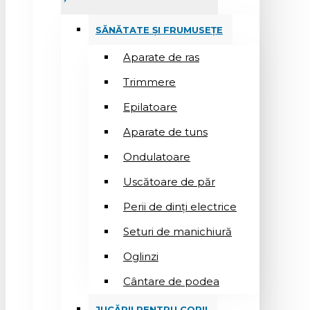
SĂNĂTATE ȘI FRUMUSEȚE
Aparate de ras
Trimmere
Epilatoare
Aparate de tuns
Ondulatoare
Uscătoare de păr
Perii de dinți electrice
Seturi de manichiură
Oglinzi
Cântare de podea
JUCĂRII PENTRU COPII