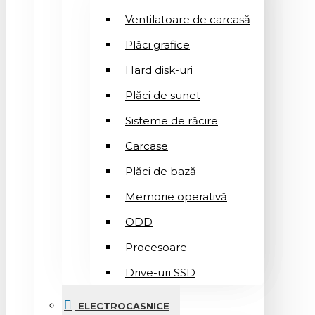
Ventilatoare de carcasă
Plăci grafice
Hard disk-uri
Plăci de sunet
Sisteme de răcire
Carcase
Plăci de bază
Memorie operativă
ODD
Procesoare
Drive-uri SSD
ELECTROCASNICE