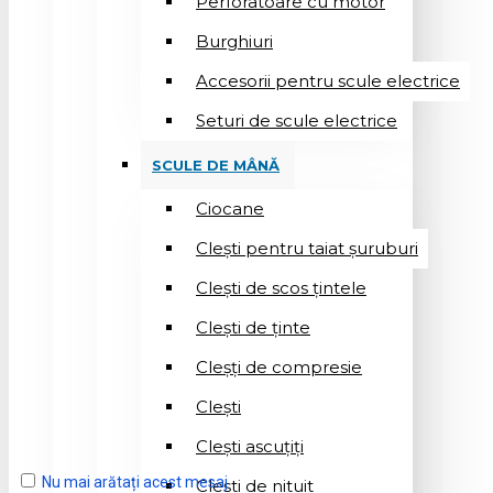
Perforatoare cu motor
Burghiuri
Accesorii pentru scule electrice
Seturi de scule electrice
SCULE DE MÂNĂ
Ciocane
Cleşti pentru taiat șuruburi
Clești de scos țintele
Clești de ținte
Cleșți de compresie
Cleşti
Clești ascuțiți
Nu mai arătați acest mesaj
Cleşti de nituit