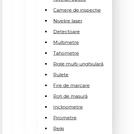
Camere de inspecție
Nivelire laser
Detectoare
Multimetre
Tahometre
Rigle multi-unghiulară
Rulete
Fire de marcare
Roți de masură
Inclinometre
Pirometre
Reiki