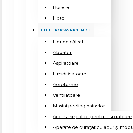
Boilere
Hote
ELECTROCASNICE MICI
Fier de călcat
Aburitori
Aspiratoare
Umidificatoare
Aeroterme
Ventilatoare
Mașini peeling hainelor
Accesorii și filtre pentru aspiratoare
Aparate de curățat cu abur și mopu