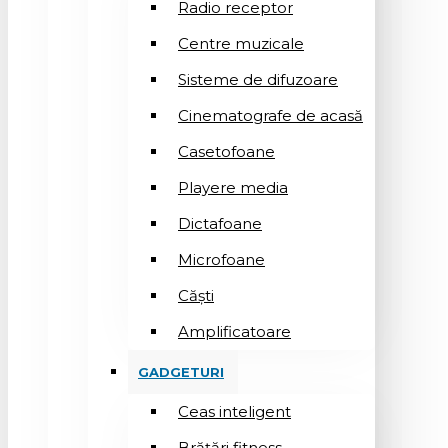
Radio receptor
Centre muzicale
Sisteme de difuzoare
Cinematografe de acasă
Casetofoane
Playere media
Dictafoane
Microfoane
Căşti
Amplificatoare
GADGETURI
Ceas inteligent
Brățări fitness