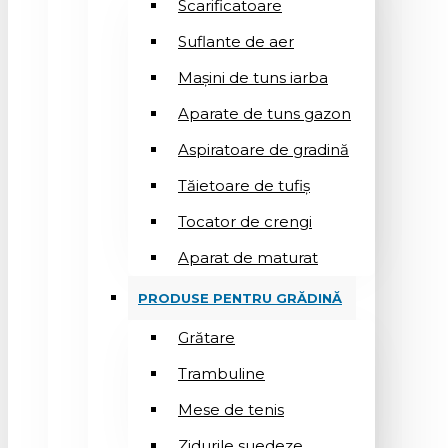
Scarificatoare
Suflantе de aer
Mașini de tuns iarba
Aparate de tuns gazon
Aspiratoare de gradină
Tăietoare de tufiș
Tocator de crengi
Aparat de maturat
PRODUSE PENTRU GRĂDINĂ
Grătare
Trambuline
Mese de tenis
Zidurile suedeze