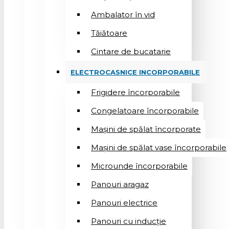
Ambalator în vid
Tăiătoare
Cintare de bucatarie
ELECTROCASNICE INCORPORABILE
Frigidere încorporabile
Congelatoare încorporabile
Mașini de spălat încorporate
Mașini de spălat vase încorporabile
Microunde încorporabile
Panouri aragaz
Panouri electrice
Panouri cu inducție