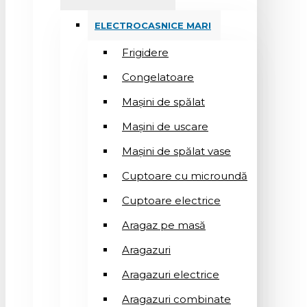
ELECTROCASNICE MARI
Frigidere
Congelatoare
Mașini de spălat
Mașini de uscare
Mașini de spălat vase
Cuptoare cu microundă
Cuptoare electrice
Aragaz pe masă
Aragazuri
Aragazuri electrice
Aragazuri combinate