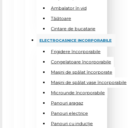
Ambalator în vid
Tăiătoare
Cintare de bucatarie
ELECTROCASNICE INCORPORABILE
Frigidere încorporabile
Congelatoare încorporabile
Mașini de spălat încorporate
Mașini de spălat vase încorporabile
Microunde încorporabile
Panouri aragaz
Panouri electrice
Panouri cu inducție