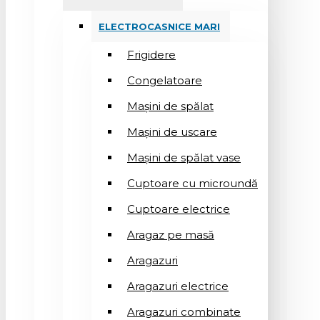
ELECTROCASNICE MARI
Frigidere
Congelatoare
Mașini de spălat
Mașini de uscare
Mașini de spălat vase
Cuptoare cu microundă
Cuptoare electrice
Aragaz pe masă
Aragazuri
Aragazuri electrice
Aragazuri combinate