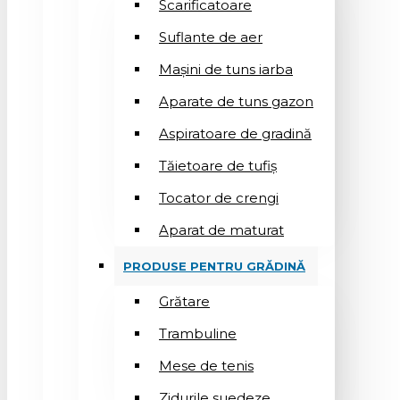
Scarificatoare
Suflantе de aer
Mașini de tuns iarba
Aparate de tuns gazon
Aspiratoare de gradină
Tăietoare de tufiș
Tocator de crengi
Aparat de maturat
PRODUSE PENTRU GRĂDINĂ
Grătare
Trambuline
Mese de tenis
Zidurile suedeze