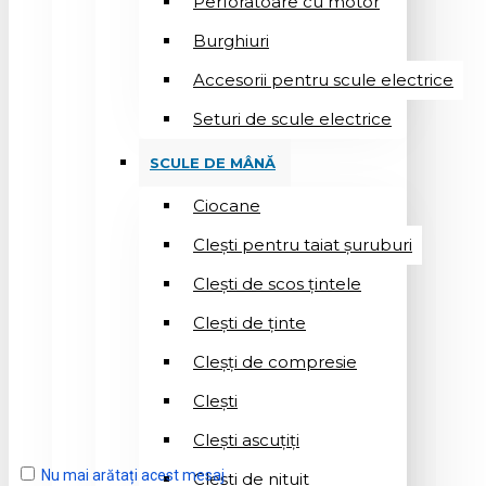
Perforatoare cu motor
Burghiuri
Accesorii pentru scule electrice
Seturi de scule electrice
SCULE DE MÂNĂ
Ciocane
Cleşti pentru taiat șuruburi
Clești de scos țintele
Clești de ținte
Cleșți de compresie
Cleşti
Clești ascuțiți
Nu mai arătați acest mesaj
Cleşti de nituit