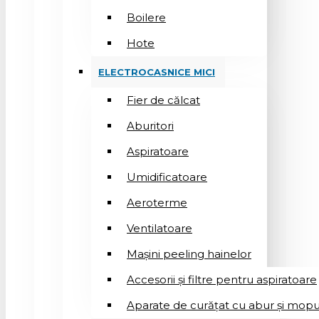
Boilere
Hote
ELECTROCASNICE MICI
Fier de călcat
Aburitori
Aspiratoare
Umidificatoare
Aeroterme
Ventilatoare
Mașini peeling hainelor
Accesorii și filtre pentru aspiratoare
Aparate de curățat cu abur și mopu