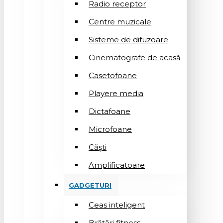
Radio receptor
Centre muzicale
Sisteme de difuzoare
Cinematografe de acasă
Casetofoane
Playere media
Dictafoane
Microfoane
Căşti
Amplificatoare
GADGETURI
Ceas inteligent
Brățări fitness