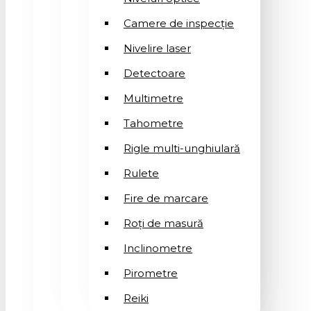
Camere de inspecție
Nivelire laser
Detectoare
Multimetre
Tahometre
Rigle multi-unghiulară
Rulete
Fire de marcare
Roți de masură
Inclinometre
Pirometre
Reiki