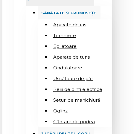
SĂNĂTATE ȘI FRUMUSEȚE
Aparate de ras
Trimmere
Epilatoare
Aparate de tuns
Ondulatoare
Uscătoare de păr
Perii de dinți electrice
Seturi de manichiură
Oglinzi
Cântare de podea
JUCĂRII PENTRU COPII