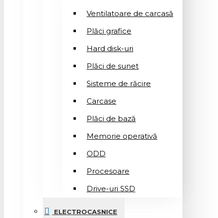
Ventilatoare de carcasă
Plăci grafice
Hard disk-uri
Plăci de sunet
Sisteme de răcire
Carcase
Plăci de bază
Memorie operativă
ODD
Procesoare
Drive-uri SSD
ELECTROCASNICE