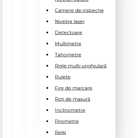
Camere de inspecție
Nivelire laser
Detectoare
Multimetre
Tahometre
Rigle multi-unghiulară
Rulete
Fire de marcare
Roți de masură
Inclinometre
Pirometre
Reiki