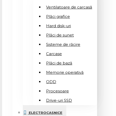
Ventilatoare de carcasă
Plăci grafice
Hard disk-uri
Plăci de sunet
Sisteme de răcire
Carcase
Plăci de bază
Memorie operativă
ODD
Procesoare
Drive-uri SSD
ELECTROCASNICE