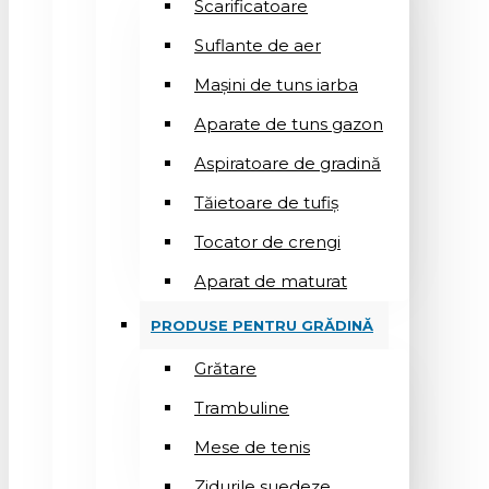
Scarificatoare
Suflantе de aer
Mașini de tuns iarba
Aparate de tuns gazon
Aspiratoare de gradină
Tăietoare de tufiș
Tocator de crengi
Aparat de maturat
PRODUSE PENTRU GRĂDINĂ
Grătare
Trambuline
Mese de tenis
Zidurile suedeze