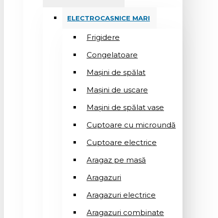
ELECTROCASNICE MARI
Frigidere
Congelatoare
Mașini de spălat
Mașini de uscare
Mașini de spălat vase
Cuptoare cu microundă
Cuptoare electrice
Aragaz pe masă
Aragazuri
Aragazuri electrice
Aragazuri combinate