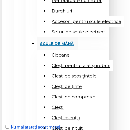
Perforatoare cu motor
Burghiuri
Accesorii pentru scule electrice
Seturi de scule electrice
SCULE DE MÂNĂ
Ciocane
Cleşti pentru taiat șuruburi
Clești de scos țintele
Clești de ținte
Cleșți de compresie
Cleşti
Clești ascuțiți
Nu mai arătați acest mesaj
Cleşti de nituit