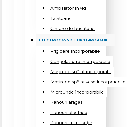
Ambalator în vid
Tăiătoare
Cintare de bucatarie
ELECTROCASNICE INCORPORABILE
Frigidere încorporabile
Congelatoare încorporabile
Mașini de spălat încorporate
Mașini de spălat vase încorporabile
Microunde încorporabile
Panouri aragaz
Panouri electrice
Panouri cu inducție