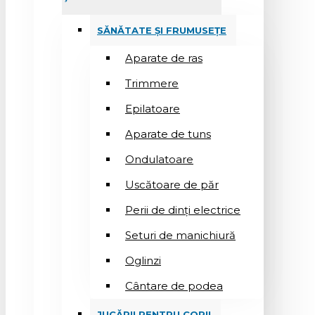
SĂNĂTATE ȘI FRUMUSEȚE
Aparate de ras
Trimmere
Epilatoare
Aparate de tuns
Ondulatoare
Uscătoare de păr
Perii de dinți electrice
Seturi de manichiură
Oglinzi
Cântare de podea
JUCĂRII PENTRU COPII