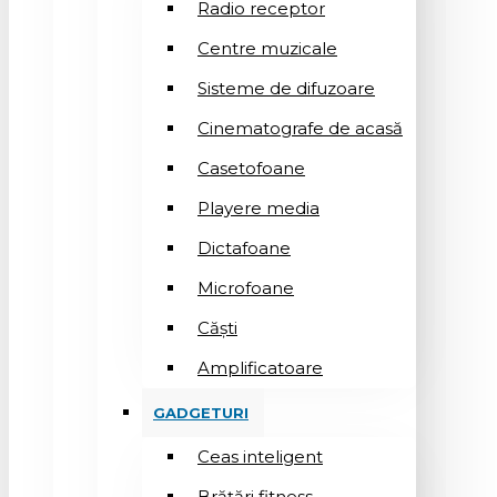
Radio receptor
Centre muzicale
Sisteme de difuzoare
Cinematografe de acasă
Casetofoane
Playere media
Dictafoane
Microfoane
Căşti
Amplificatoare
GADGETURI
Ceas inteligent
Brățări fitness