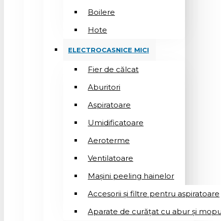
Boilere
Hote
ELECTROCASNICE MICI
Fier de călcat
Aburitori
Aspiratoare
Umidificatoare
Aeroterme
Ventilatoare
Mașini peeling hainelor
Accesorii și filtre pentru aspiratoare
Aparate de curățat cu abur și mopu