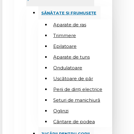
SĂNĂTATE ȘI FRUMUSEȚE
Aparate de ras
Trimmere
Epilatoare
Aparate de tuns
Ondulatoare
Uscătoare de păr
Perii de dinți electrice
Seturi de manichiură
Oglinzi
Cântare de podea
JUCĂRII PENTRU COPII