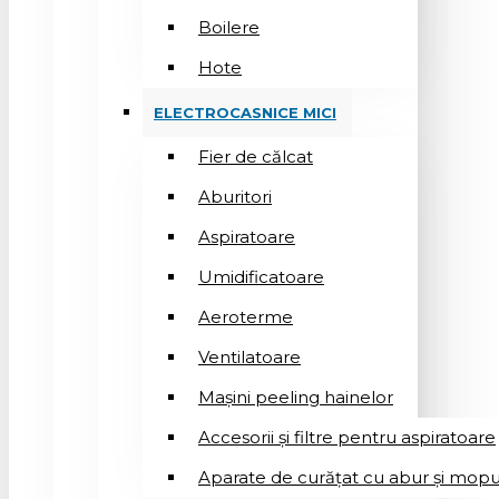
Boilere
Hote
ELECTROCASNICE MICI
Fier de călcat
Aburitori
Aspiratoare
Umidificatoare
Aeroterme
Ventilatoare
Mașini peeling hainelor
Accesorii și filtre pentru aspiratoare
Aparate de curățat cu abur și mopu