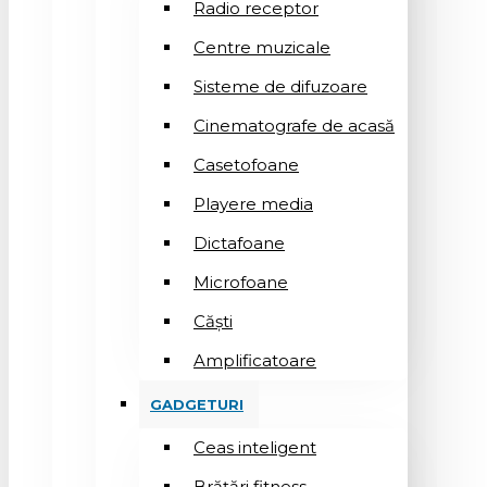
Radio receptor
Centre muzicale
Sisteme de difuzoare
Cinematografe de acasă
Casetofoane
Playere media
Dictafoane
Microfoane
Căşti
Amplificatoare
GADGETURI
Ceas inteligent
Brățări fitness