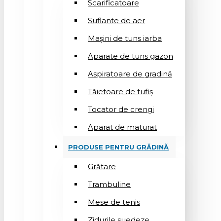
Scarificatoare
Suflantе de aer
Mașini de tuns iarba
Aparate de tuns gazon
Aspiratoare de gradină
Tăietoare de tufiș
Tocator de crengi
Aparat de maturat
PRODUSE PENTRU GRĂDINĂ
Grătare
Trambuline
Mese de tenis
Zidurile suedeze