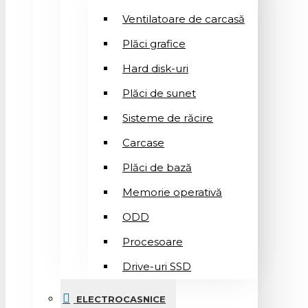
Ventilatoare de carcasă
Plăci grafice
Hard disk-uri
Plăci de sunet
Sisteme de răcire
Carcase
Plăci de bază
Memorie operativă
ODD
Procesoare
Drive-uri SSD
ELECTROCASNICE