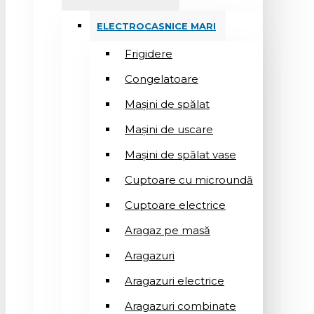
ELECTROCASNICE MARI
Frigidere
Congelatoare
Mașini de spălat
Mașini de uscare
Mașini de spălat vase
Cuptoare cu microundă
Cuptoare electrice
Aragaz pe masă
Aragazuri
Aragazuri electrice
Aragazuri combinate