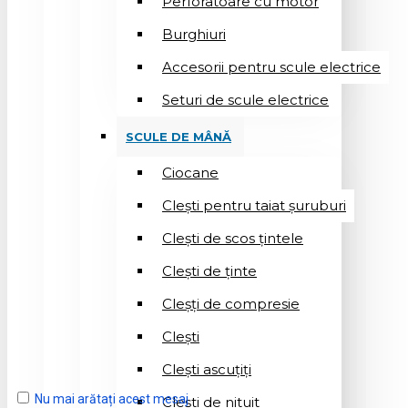
Perforatoare cu motor
Burghiuri
Accesorii pentru scule electrice
Seturi de scule electrice
SCULE DE MÂNĂ
Ciocane
Cleşti pentru taiat șuruburi
Clești de scos țintele
Clești de ținte
Cleșți de compresie
Cleşti
Clești ascuțiți
Nu mai arătați acest mesaj
Cleşti de nituit