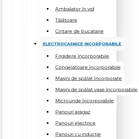
Ambalator în vid
Tăiătoare
Cintare de bucatarie
ELECTROCASNICE INCORPORABILE
Frigidere încorporabile
Congelatoare încorporabile
Mașini de spălat încorporate
Mașini de spălat vase încorporabile
Microunde încorporabile
Panouri aragaz
Panouri electrice
Panouri cu inducție