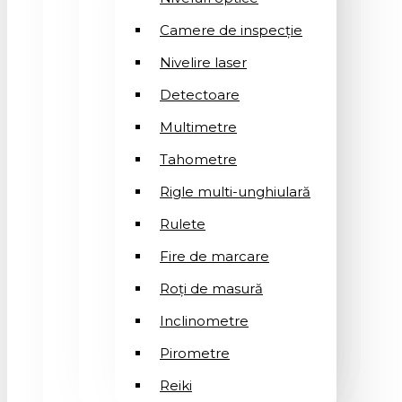
Camere de inspecție
Nivelire laser
Detectoare
Multimetre
Tahometre
Rigle multi-unghiulară
Rulete
Fire de marcare
Roți de masură
Inclinometre
Pirometre
Reiki