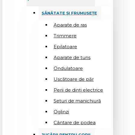
SĂNĂTATE ȘI FRUMUSEȚE
Aparate de ras
Trimmere
Epilatoare
Aparate de tuns
Ondulatoare
Uscătoare de păr
Perii de dinți electrice
Seturi de manichiură
Oglinzi
Cântare de podea
JUCĂRII PENTRU COPII