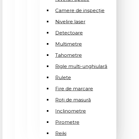
Camere de inspecție
Nivelire laser
Detectoare
Multimetre
Tahometre
Rigle multi-unghiulară
Rulete
Fire de marcare
Roți de masură
Inclinometre
Pirometre
Reiki