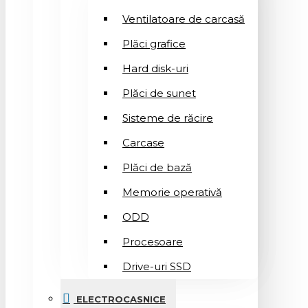
Ventilatoare de carcasă
Plăci grafice
Hard disk-uri
Plăci de sunet
Sisteme de răcire
Carcase
Plăci de bază
Memorie operativă
ODD
Procesoare
Drive-uri SSD
ELECTROCASNICE