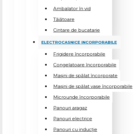
Ambalator în vid
Tăiătoare
Cintare de bucatarie
ELECTROCASNICE INCORPORABILE
Frigidere încorporabile
Congelatoare încorporabile
Mașini de spălat încorporate
Mașini de spălat vase încorporabile
Microunde încorporabile
Panouri aragaz
Panouri electrice
Panouri cu inducție