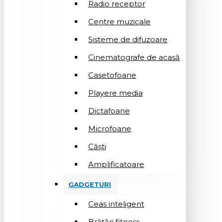
Radio receptor
Centre muzicale
Sisteme de difuzoare
Cinematografe de acasă
Casetofoane
Playere media
Dictafoane
Microfoane
Căşti
Amplificatoare
GADGETURI
Ceas inteligent
Brățări fitness