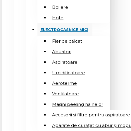
Boilere
Hote
ELECTROCASNICE MICI
Fier de călcat
Aburitori
Aspiratoare
Umidificatoare
Aeroterme
Ventilatoare
Mașini peeling hainelor
Accesorii și filtre pentru aspiratoare
Aparate de curățat cu abur și mopu