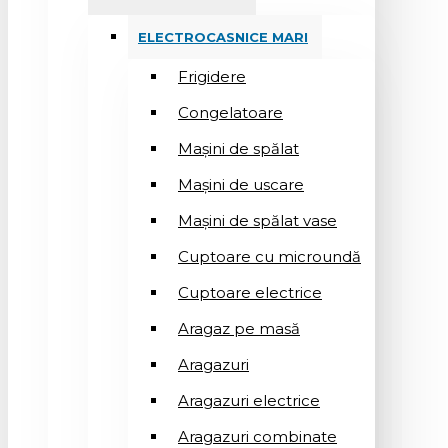
ELECTROCASNICE MARI
Frigidere
Congelatoare
Mașini de spălat
Mașini de uscare
Mașini de spălat vase
Cuptoare cu microundă
Cuptoare electrice
Aragaz pe masă
Aragazuri
Aragazuri electrice
Aragazuri combinate