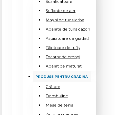
Scarificatoare
Suflantе de aer
Mașini de tuns iarba
Aparate de tuns gazon
Aspiratoare de gradină
Tăietoare de tufiș
Tocator de crengi
Aparat de maturat
PRODUSE PENTRU GRĂDINĂ
Grătare
Trambuline
Mese de tenis
Zidurile suedeze