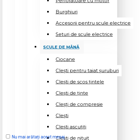
Perforatoare cu motor
Burghiuri
Accesorii pentru scule electrice
Seturi de scule electrice
SCULE DE MÂNĂ
Ciocane
Cleşti pentru taiat șuruburi
Clești de scos țintele
Clești de ținte
Cleșți de compresie
Cleşti
Clești ascuțiți
Nu mai arătați acest mesaj
Cleşti de nituit