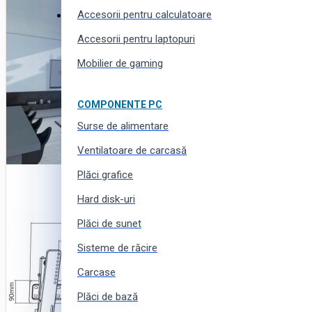
Accesorii pentru calculatoare
Haine, încălțăminte și accesorii
Accesorii pentru laptopuri
Mobilier de gaming
COMPONENTE PC
Surse de alimentare
Ventilatoare de carcasă
Plăci grafice
Hard disk-uri
Plăci de sunet
Sisteme de răcire
Carcase
Plăci de bază