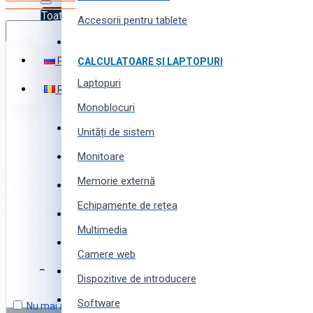
Toate produsele
Accesorii pentru tablete
Română
Toate produsele
Русский
CALCULATOARE ȘI LAPTOPURI
Electronică
Laptopuri
Română
Electrocasnice
Monoblocuri
Instrumente (scule) și utilaj
Unități de sistem
Monitoare
Echipamente și instalații
Favorite
Memorie externă
Produse pentru business
Echipamente de rețea
Comparare
Produse pentru casă și grădină
Multimedia
Produse și piese auto
Coș
Camere web
Produse pentru toată familia
Coșul este gol!
Dispozitive de introducere
Produse sportive, pentru tourism și camping
Software
Nu mai arătați acest mesaj