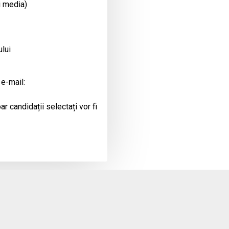
i media)
ului
 e-mail:
r candidații selectați vor fi