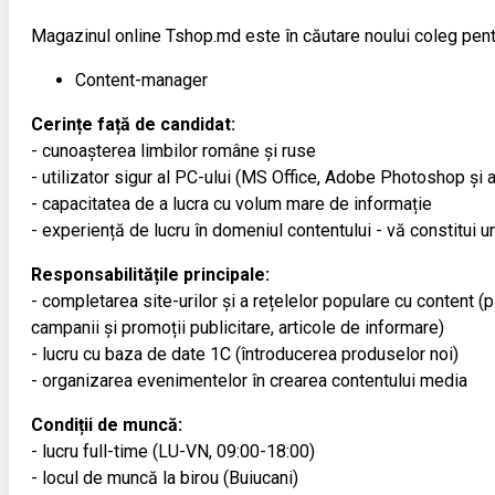
Magazinul online Tshop.md este în căutare noului coleg pent
Content-manager
Cerințe față de candidat:
- cunoașterea limbilor române și ruse
- utilizator sigur al PC-ului (MS Office, Adobe Photoshop și a
- capacitatea de a lucra cu volum mare de informație
- experiență de lucru în domeniul contentului - vă constitui un
Responsabilitățile principale:
- completarea site-urilor și a rețelelor populare cu content (
campanii și promoții publicitare, articole de informare)
- lucru cu baza de date 1С (întroducerea produselor noi)
- organizarea evenimentelor în crearea contentului media
Condiții de muncă:
- lucru full-time (LU-VN, 09:00-18:00)
- locul de muncă la birou (Buiucani)