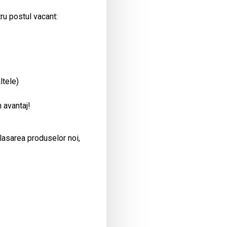
ru postul vacant:
ltele)
 avantaj!
plasarea produselor noi,