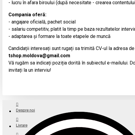
- lucru în afara biroului (după necesitate - crearea contentulu
Compania oferă:
- angajare oficială, pachet social
- salariu competitiv, platit la timp pe baza rezultatelor intervi
- adaptarea și formare la toate etapele de muncă
Candidații interesați sunt rugați sa trimită CV-ul la adresa de
tshop.moldova@gmail.com
Vă rugăm sa indicați poziția dorită în subiectul e-mailului. Doa
invitați la un interviu!
Despre noi
Livrare