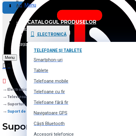
Menu
Achitare
CATALOGUL PRODUSELOR
Promoții și Reduceri
Logare
ELECTRONICĂ
Voucher cadou
Înregistrare
TELEFOANE ȘI TABLETE
Menu
Contacte
Smartphon-uri
Tablete
Telefoane mobile
Electronică
Telefoane cu fir
Televizoare și proectoare
Telefoane fără fir
Suporturi pentru tehnică
Suport de perete înclinat Reflecta Slim 70-6040T
Navigatoare GPS
Suport de perete înclinat Re
Căști Bluetooth
Accesorii telefonice