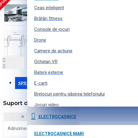
EPUIZAT
Ceas inteligent
Brățări fitness
Console de jocuri
Drone
Camere de acțiune
Ochelari VR
Baterii externe
SPECIFICAȚII
E-carti
Brelocuri pentru găsirea telefonului
Suport de perete înclinat Reflecta Slim 70-60
Jocuri video
Curele pentru ceasuri inteligente
ELECTROCASNICE
Accesorii pentru camere de acțiune
Adincimea
30 mm
ELECTROCASNICE MARI