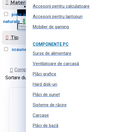
Material scaun
Accesorii pentru calculatoare
Haine, încălțăminte și accesorii
piele artificiala
piele
16
Accesorii pentru laptopuri
naturala
vinil
2
1
Mobilier de gaming
Tip
COMPONENTE PC
scaune de gaming
19
Surse de alimentare
Ventilatoare de carcasă
Comparare produse
Plăci grafice
Sortare după:
Produse pe pagină:
Hard disk-uri
Plăci de sunet
Sisteme de răcire
Carcase
Plăci de bază