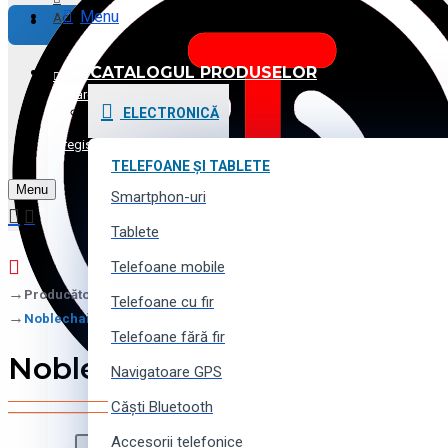
Menu
Achitare
CATALOGUL PRODUSELOR
Promoții și Reduceri
Logare
ELECTRONICĂ
Voucher cadou
Înregistrare
TELEFOANE ȘI TABLETE
Menu
Contacte
Smartphon-uri
Tablete
Telefoane mobile
Producător
Telefoane cu fir
Noblechairs
Telefoane fără fir
Noblechairs
Navigatoare GPS
Căști Bluetooth
Accesorii telefonice