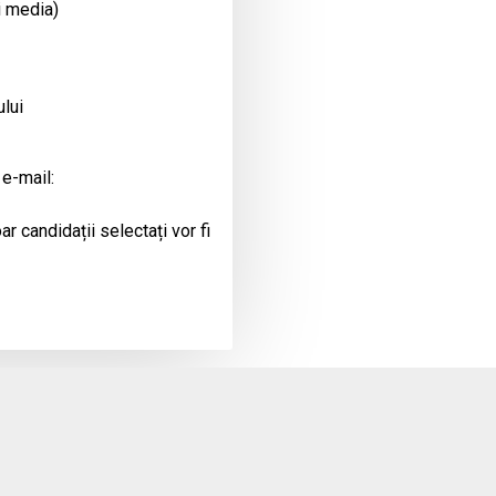
i media)
ului
 e-mail:
r candidații selectați vor fi