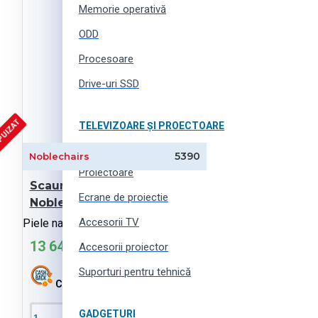
Memorie operativă
ODD
Procesoare
Drive-uri SSD
PUIZAT
TELEVIZOARE ȘI PROECTOARE
Televizoare
5390
Noblechairs
Proiectoare
Scaun de gaming
Ecrane de proiectie
Noblechairs Icon
Accesorii TV
Piele naturala, albastru Inchis
13 649 MDL
Accesorii proiector
Suporturi pentru tehnică
Cashback:
273 MDL
GADGETURI