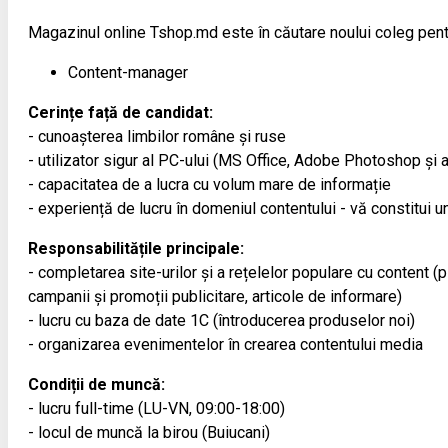
Magazinul online Tshop.md este în căutare noului coleg pent
Content-manager
Cerințe față de candidat:
- cunoașterea limbilor române și ruse
- utilizator sigur al PC-ului (MS Office, Adobe Photoshop și a
- capacitatea de a lucra cu volum mare de informație
- experiență de lucru în domeniul contentului - vă constitui un
Responsabilitățile principale:
- completarea site-urilor și a rețelelor populare cu content (
campanii și promoții publicitare, articole de informare)
- lucru cu baza de date 1С (întroducerea produselor noi)
- organizarea evenimentelor în crearea contentului media
Condiții de muncă:
- lucru full-time (LU-VN, 09:00-18:00)
- locul de muncă la birou (Buiucani)