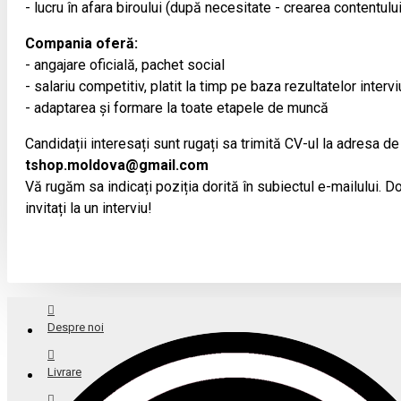
- lucru în afara biroului (după necesitate - crearea contentulu
Compania oferă:
- angajare oficială, pachet social
- salariu competitiv, platit la timp pe baza rezultatelor intervi
- adaptarea și formare la toate etapele de muncă
Candidații interesați sunt rugați sa trimită CV-ul la adresa de
tshop.moldova@gmail.com
Vă rugăm sa indicați poziția dorită în subiectul e-mailului. Doa
invitați la un interviu!
Despre noi
Livrare