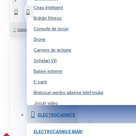
În Coş
Ceas inteligent
Brățări fitness
Console de jocuri
Întrebați-ne
Cumpără cu 1 click
Drone
Camere de acțiune
Ochelari VR
Baterii externe
E-carti
Brelocuri pentru găsirea telefonului
Jocuri video
Curele pentru ceasuri inteligente
ELECTROCASNICE
Accesorii pentru camere de acțiune
ELECTROCASNICE MARI