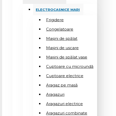
ELECTROCASNICE MARI
Frigidere
Congelatoare
Mașini de spălat
Mașini de uscare
Mașini de spălat vase
Cuptoare cu microundă
Cuptoare electrice
Aragaz pe masă
Aragazuri
Aragazuri electrice
Aragazuri combinate