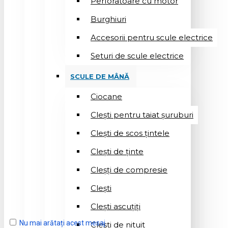
Perforatoare cu motor
Burghiuri
Accesorii pentru scule electrice
Seturi de scule electrice
SCULE DE MÂNĂ
Ciocane
Cleşti pentru taiat șuruburi
Clești de scos țintele
Clești de ținte
Cleșți de compresie
Cleşti
Clești ascuțiți
Nu mai arătați acest mesaj
Cleşti de nituit