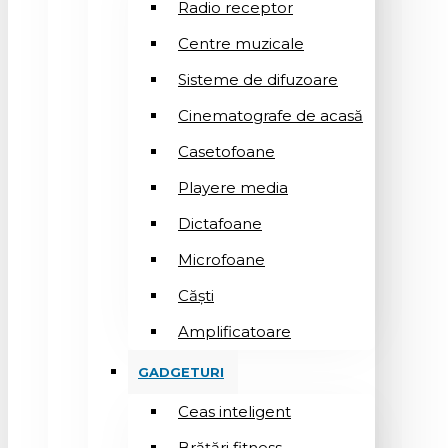
Radio receptor
Centre muzicale
Sisteme de difuzoare
Cinematografe de acasă
Casetofoane
Playere media
Dictafoane
Microfoane
Căşti
Amplificatoare
GADGETURI
Ceas inteligent
Brățări fitness