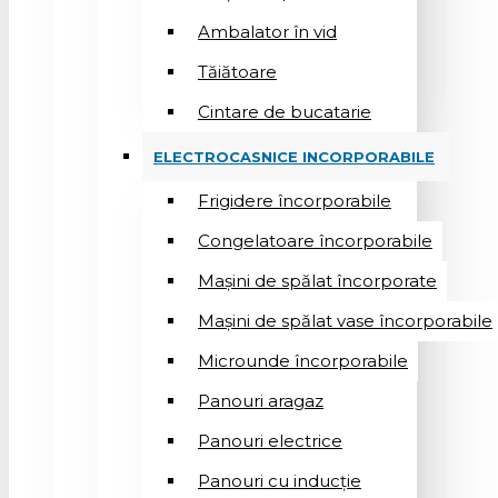
Ambalator în vid
Tăiătoare
Cintare de bucatarie
ELECTROCASNICE INCORPORABILE
Frigidere încorporabile
Congelatoare încorporabile
Mașini de spălat încorporate
Mașini de spălat vase încorporabile
Microunde încorporabile
Panouri aragaz
Panouri electrice
Panouri cu inducție