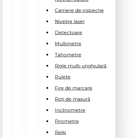
Camere de inspecție
Nivelire laser
Detectoare
Multimetre
Tahometre
Rigle multi-unghiulară
Rulete
Fire de marcare
Roți de masură
Inclinometre
Pirometre
Reiki