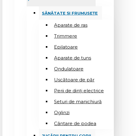
SĂNĂTATE ȘI FRUMUSEȚE
Aparate de ras
Trimmere
Epilatoare
Aparate de tuns
Ondulatoare
Uscătoare de păr
Perii de dinți electrice
Seturi de manichiură
Oglinzi
Cântare de podea
JUCĂRII PENTRU COPII