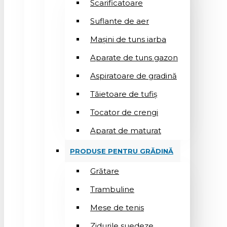
Scarificatoare
Suflantе de aer
Mașini de tuns iarba
Aparate de tuns gazon
Aspiratoare de gradină
Tăietoare de tufiș
Tocator de crengi
Aparat de maturat
PRODUSE PENTRU GRĂDINĂ
Grătare
Trambuline
Mese de tenis
Zidurile suedeze