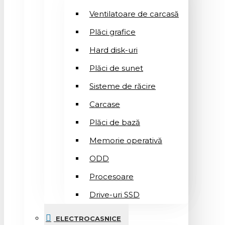
Ventilatoare de carcasă
Plăci grafice
Hard disk-uri
Plăci de sunet
Sisteme de răcire
Carcase
Plăci de bază
Memorie operativă
ODD
Procesoare
Drive-uri SSD
ELECTROCASNICE