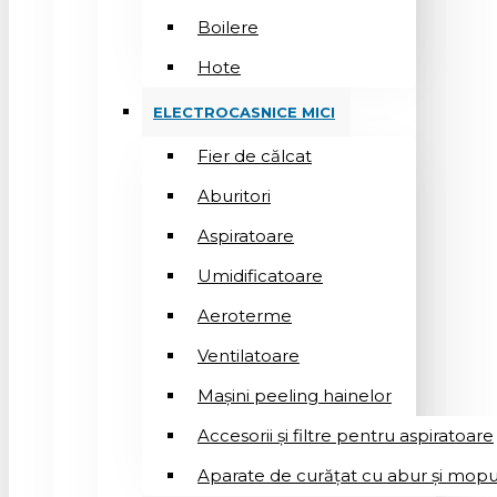
Boilere
Hote
ELECTROCASNICE MICI
Fier de călcat
Aburitori
Aspiratoare
Umidificatoare
Aeroterme
Ventilatoare
Mașini peeling hainelor
Accesorii și filtre pentru aspiratoare
Aparate de curățat cu abur și mopu