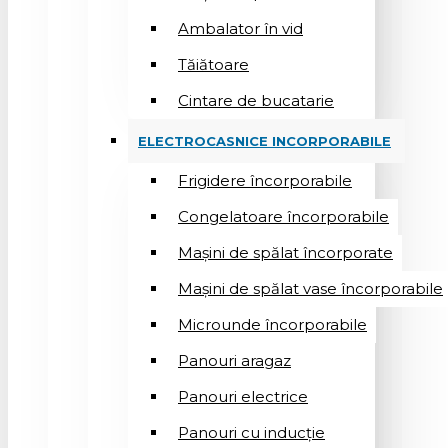
Ambalator în vid
Tăiătoare
Cintare de bucatarie
ELECTROCASNICE INCORPORABILE
Frigidere încorporabile
Congelatoare încorporabile
Mașini de spălat încorporate
Mașini de spălat vase încorporabile
Microunde încorporabile
Panouri aragaz
Panouri electrice
Panouri cu inducție