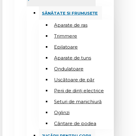
SĂNĂTATE ȘI FRUMUSEȚE
Aparate de ras
Trimmere
Epilatoare
Aparate de tuns
Ondulatoare
Uscătoare de păr
Perii de dinți electrice
Seturi de manichiură
Oglinzi
Cântare de podea
JUCĂRII PENTRU COPII