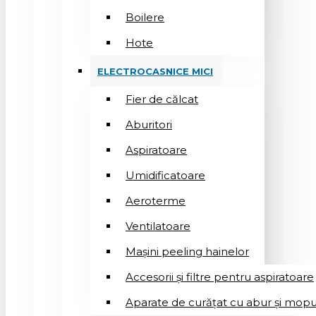
Boilere
Hote
ELECTROCASNICE MICI
Fier de călcat
Aburitori
Aspiratoare
Umidificatoare
Aeroterme
Ventilatoare
Mașini peeling hainelor
Accesorii și filtre pentru aspiratoare
Aparate de curățat cu abur și mopu