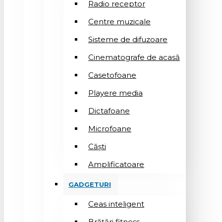
Radio receptor
Centre muzicale
Sisteme de difuzoare
Cinematografe de acasă
Casetofoane
Playere media
Dictafoane
Microfoane
Căşti
Amplificatoare
GADGETURI
Ceas inteligent
Brățări fitness