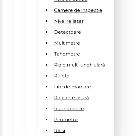
Camere de inspecție
Nivelire laser
Detectoare
Multimetre
Tahometre
Rigle multi-unghiulară
Rulete
Fire de marcare
Roți de masură
Inclinometre
Pirometre
Reiki