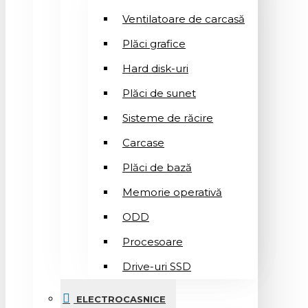
Ventilatoare de carcasă
Plăci grafice
Hard disk-uri
Plăci de sunet
Sisteme de răcire
Carcase
Plăci de bază
Memorie operativă
ODD
Procesoare
Drive-uri SSD
ELECTROCASNICE