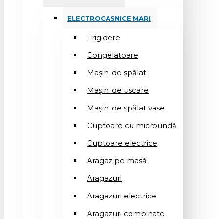
ELECTROCASNICE MARI
Frigidere
Congelatoare
Mașini de spălat
Mașini de uscare
Mașini de spălat vase
Cuptoare cu microundă
Cuptoare electrice
Aragaz pe masă
Aragazuri
Aragazuri electrice
Aragazuri combinate