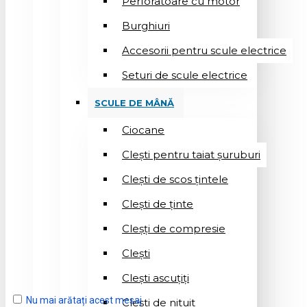
Perforatoare cu motor
Burghiuri
Accesorii pentru scule electrice
Seturi de scule electrice
SCULE DE MÂNĂ
Ciocane
Cleşti pentru taiat șuruburi
Clești de scos țintele
Clești de ținte
Cleșți de compresie
Cleşti
Clești ascuțiți
Nu mai arătați acest mesaj
Cleşti de nituit