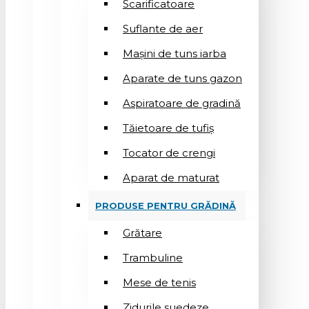
Scarificatoare
Suflantе de aer
Mașini de tuns iarba
Aparate de tuns gazon
Aspiratoare de gradină
Tăietoare de tufiș
Tocator de crengi
Aparat de maturat
PRODUSE PENTRU GRĂDINĂ
Grătare
Trambuline
Mese de tenis
Zidurile suedeze