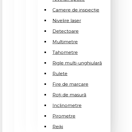
Camere de inspecție
Nivelire laser
Detectoare
Multimetre
Tahometre
Rigle multi-unghiulară
Rulete
Fire de marcare
Roți de masură
Inclinometre
Pirometre
Reiki