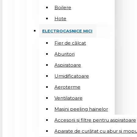
Boilere
Hote
ELECTROCASNICE MICI
Fier de călcat
Aburitori
Aspiratoare
Umidificatoare
Aeroterme
Ventilatoare
Mașini peeling hainelor
Accesorii și filtre pentru aspiratoare
Aparate de curățat cu abur și mopu