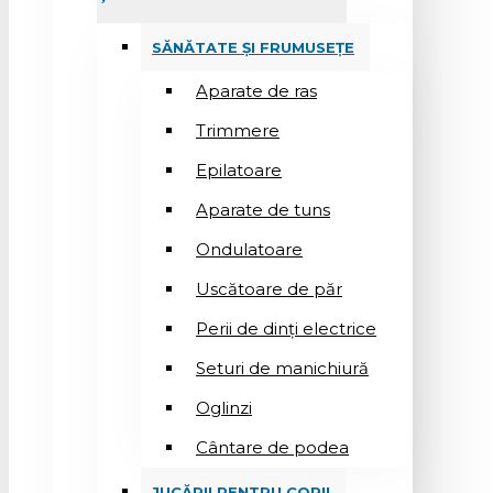
SĂNĂTATE ȘI FRUMUSEȚE
Aparate de ras
Trimmere
Epilatoare
Aparate de tuns
Ondulatoare
Uscătoare de păr
Perii de dinți electrice
Seturi de manichiură
Oglinzi
Cântare de podea
JUCĂRII PENTRU COPII