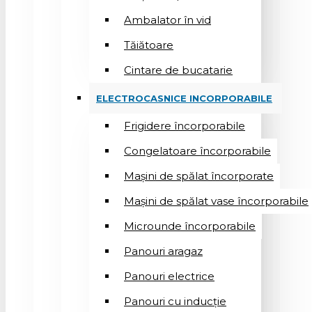
Ambalator în vid
Tăiătoare
Cintare de bucatarie
ELECTROCASNICE INCORPORABILE
Frigidere încorporabile
Congelatoare încorporabile
Mașini de spălat încorporate
Mașini de spălat vase încorporabile
Microunde încorporabile
Panouri aragaz
Panouri electrice
Panouri cu inducție