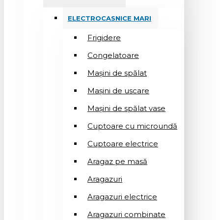
ELECTROCASNICE MARI
Frigidere
Congelatoare
Mașini de spălat
Mașini de uscare
Mașini de spălat vase
Cuptoare cu microundă
Cuptoare electrice
Aragaz pe masă
Aragazuri
Aragazuri electrice
Aragazuri combinate