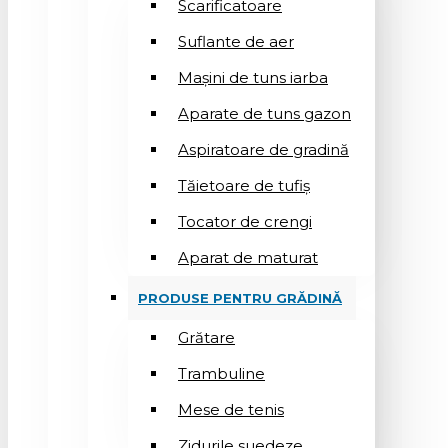
Scarificatoare
Suflantе de aer
Mașini de tuns iarba
Aparate de tuns gazon
Aspiratoare de gradină
Tăietoare de tufiș
Tocator de crengi
Aparat de maturat
PRODUSE PENTRU GRĂDINĂ
Grătare
Trambuline
Mese de tenis
Zidurile suedeze