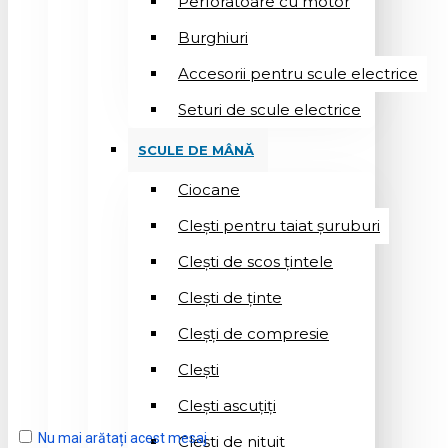
Perforatoare cu motor
Burghiuri
Accesorii pentru scule electrice
Seturi de scule electrice
SCULE DE MÂNĂ
Ciocane
Cleşti pentru taiat șuruburi
Clești de scos țintele
Clești de ținte
Cleșți de compresie
Cleşti
Clești ascuțiți
Nu mai arătați acest mesaj
Cleşti de nituit