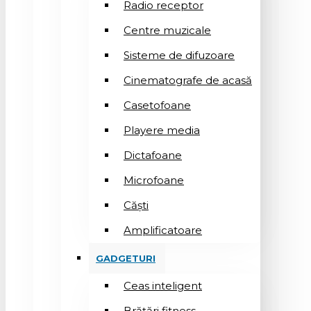
Radio receptor
Centre muzicale
Sisteme de difuzoare
Cinematografe de acasă
Casetofoane
Playere media
Dictafoane
Microfoane
Căşti
Amplificatoare
GADGETURI
Ceas inteligent
Brățări fitness