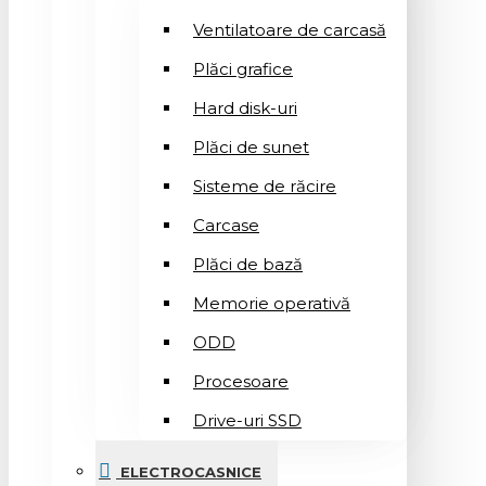
Ventilatoare de carcasă
Plăci grafice
Hard disk-uri
Plăci de sunet
Sisteme de răcire
Carcase
Plăci de bază
Memorie operativă
ODD
Procesoare
Drive-uri SSD
ELECTROCASNICE