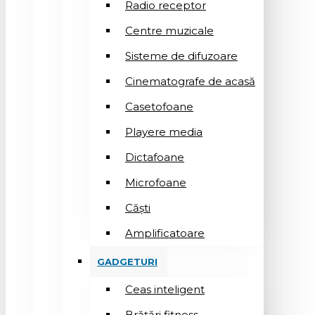
Radio receptor
Centre muzicale
Sisteme de difuzoare
Cinematografe de acasă
Casetofoane
Playere media
Dictafoane
Microfoane
Căşti
Amplificatoare
GADGETURI
Ceas inteligent
Brățări fitness