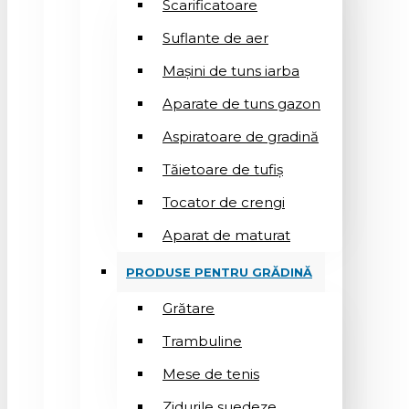
Scarificatoare
Suflantе de aer
Mașini de tuns iarba
Aparate de tuns gazon
Aspiratoare de gradină
Tăietoare de tufiș
Tocator de crengi
Aparat de maturat
PRODUSE PENTRU GRĂDINĂ
Grătare
Trambuline
Mese de tenis
Zidurile suedeze