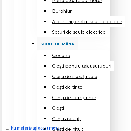
Perforatoare cu motor
Burghiuri
Accesorii pentru scule electrice
Seturi de scule electrice
SCULE DE MÂNĂ
Ciocane
Cleşti pentru taiat șuruburi
Clești de scos țintele
Clești de ținte
Cleșți de compresie
Cleşti
Clești ascuțiți
Nu mai arătați acest mesaj
Cleşti de nituit