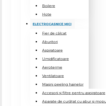
Boilere
Hote
ELECTROCASNICE MICI
Fier de călcat
Aburitori
Aspiratoare
Umidificatoare
Aeroterme
Ventilatoare
Mașini peeling hainelor
Accesorii și filtre pentru aspiratoare
Aparate de curățat cu abur și mopu