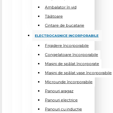
Ambalator în vid
Tăiătoare
Cintare de bucatarie
ELECTROCASNICE INCORPORABILE
Frigidere încorporabile
Congelatoare încorporabile
Mașini de spălat încorporate
Mașini de spălat vase încorporabile
Microunde încorporabile
Panouri aragaz
Panouri electrice
Panouri cu inducție