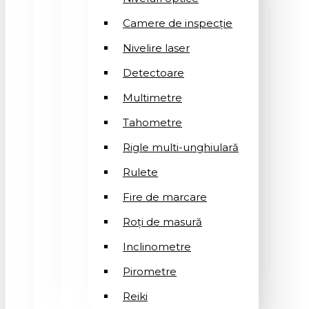
Camere de inspecție
Nivelire laser
Detectoare
Multimetre
Tahometre
Rigle multi-unghiulară
Rulete
Fire de marcare
Roți de masură
Inclinometre
Pirometre
Reiki