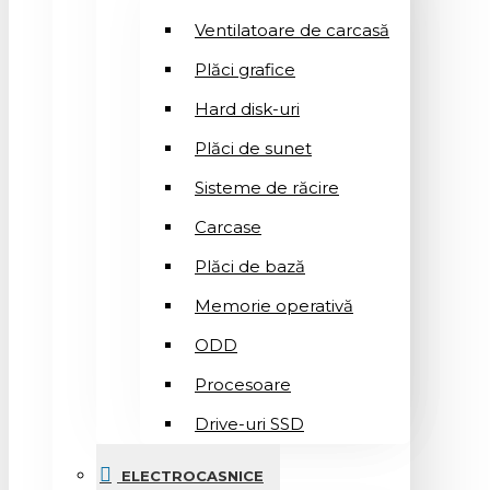
Ventilatoare de carcasă
Plăci grafice
Hard disk-uri
Plăci de sunet
Sisteme de răcire
Carcase
Plăci de bază
Memorie operativă
ODD
Procesoare
Drive-uri SSD
ELECTROCASNICE