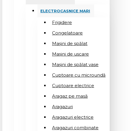
ELECTROCASNICE MARI
Frigidere
Congelatoare
Mașini de spălat
Mașini de uscare
Mașini de spălat vase
Cuptoare cu microundă
Cuptoare electrice
Aragaz pe masă
Aragazuri
Aragazuri electrice
Aragazuri combinate