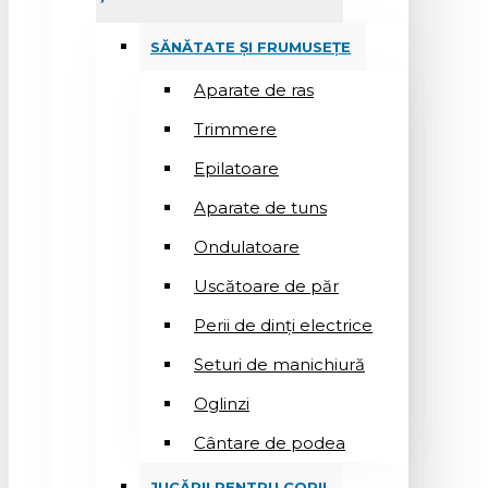
SĂNĂTATE ȘI FRUMUSEȚE
Aparate de ras
Trimmere
Epilatoare
Aparate de tuns
Ondulatoare
Uscătoare de păr
Perii de dinți electrice
Seturi de manichiură
Oglinzi
Cântare de podea
JUCĂRII PENTRU COPII