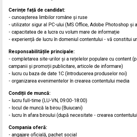
Cerințe față de candidat:
- cunoașterea limbilor române și ruse
- utilizator sigur al PC-ului (MS Office, Adobe Photoshop și a
- capacitatea de a lucra cu volum mare de informație
- experiență de lucru în domeniul contentului - vă constitui un
Responsabilitățile principale:
- completarea site-urilor și a rețelelor populare cu content (
campanii și promoții publicitare, articole de informare)
- lucru cu baza de date 1С (întroducerea produselor noi)
- organizarea evenimentelor în crearea contentului media
Condiții de muncă:
- lucru full-time (LU-VN, 09:00-18:00)
- locul de muncă la birou (Buiucani)
- lucru în afara biroului (după necesitate - crearea contentulu
Compania oferă:
- angajare oficială, pachet social