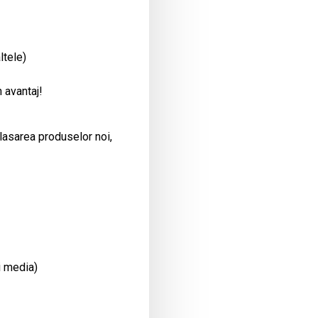
ltele)
 avantaj!
plasarea produselor noi,
i media)