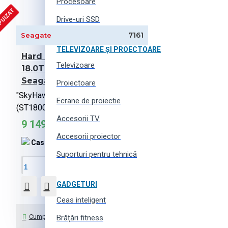
Procesoare
PUIZAT
Drive-uri SSD
7161
Seagate
TELEVIZOARE ȘI PROECTOARE
Hard diskuri 3.5" HDD
Televizoare
18.0TB-SATA-256MB
Seagate
Proiectoare
"SkyHawk AI Surveillance
Ecrane de proiectie
(ST18000VE002)"
Accesorii TV
9 149 MDL
Accesorii proiector
Cashback:
183 MDL
Suporturi pentru tehnică
În Coş
GADGETURI
Ceas inteligent
Întrebați-ne
Cumpără cu 1 click
Brățări fitness