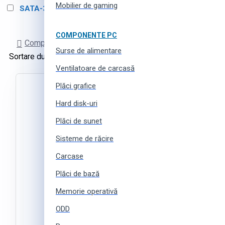
Mobilier de gaming
SATA-3 (6 Gb/s)
1
COMPONENTE PC
Comparare produse
Surse de alimentare
Sortare după:
Produse pe pagină:
Ventilatoare de carcasă
Plăci grafice
Hard disk-uri
Plăci de sunet
Sisteme de răcire
Carcase
Plăci de bază
Memorie operativă
ODD