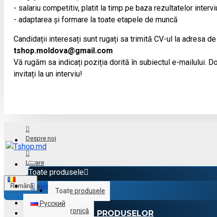
- salariu competitiv, platit la timp pe baza rezultatelor intervi
- adaptarea și formare la toate etapele de muncă
Candidații interesați sunt rugați sa trimită CV-ul la adresa de
tshop.moldova@gmail.com
Vă rugăm sa indicați poziția dorită în subiectul e-mailului. Doa
invitați la un interviu!
Despre noi
Livrare
Toate produsele
Menu
Română
Achitare
Toate produsele
Русский
Electronică
CATALOGUL PRODUSELOR