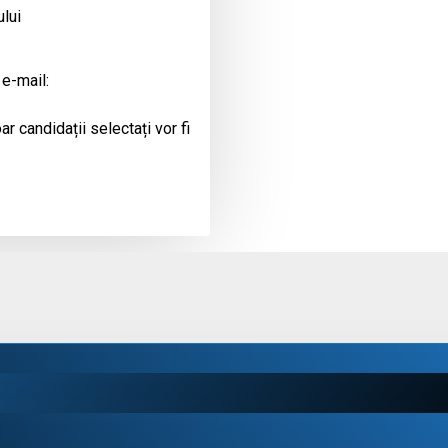
ului
 e-mail:
r candidații selectați vor fi