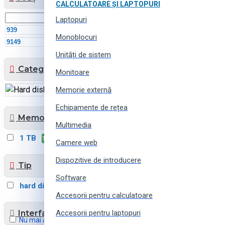
CALCULATOARE ȘI LAPTOPURI
Laptopuri
MDL
Monoblocuri
MDL
Unități de sistem
Categorii
Monitoare
Memorie externă
Hard disk-uri
4
Echipamente de rețea
Memorie
Multimedia
1 TB
1
Camere web
Dispozitive de introducere
Tip
Software
hard diskuri
4
Accesorii pentru calculatoare
Interfață de unitate
Accesorii pentru laptopuri
Nu mai arătați acest mesaj