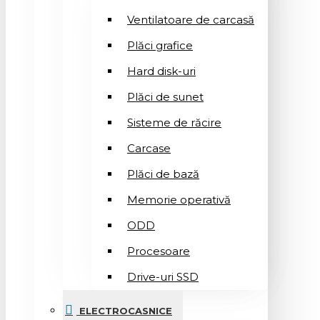
Ventilatoare de carcasă
Plăci grafice
Hard disk-uri
Plăci de sunet
Sisteme de răcire
Carcase
Plăci de bază
Memorie operativă
ODD
Procesoare
Drive-uri SSD
ELECTROCASNICE