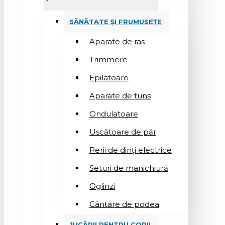
SĂNĂTATE ȘI FRUMUSEȚE
Aparate de ras
Trimmere
Epilatoare
Aparate de tuns
Ondulatoare
Uscătoare de păr
Perii de dinți electrice
Seturi de manichiură
Oglinzi
Cântare de podea
JUCĂRII PENTRU COPII