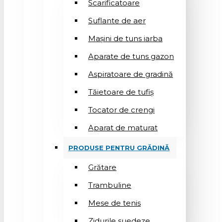
Scarificatoare
Suflantе de aer
Mașini de tuns iarba
Aparate de tuns gazon
Aspiratoare de gradină
Tăietoare de tufiș
Tocator de crengi
Aparat de maturat
PRODUSE PENTRU GRĂDINĂ
Grătare
Trambuline
Mese de tenis
Zidurile suedeze