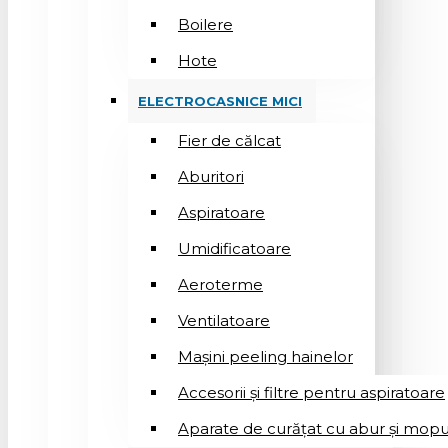
Boilere
Hote
ELECTROCASNICE MICI
Fier de călcat
Aburitori
Aspiratoare
Umidificatoare
Aeroterme
Ventilatoare
Mașini peeling hainelor
Accesorii și filtre pentru aspiratoare
Aparate de curățat cu abur și mopu