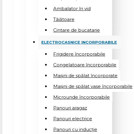
Ambalator în vid
Tăiătoare
Cintare de bucatarie
ELECTROCASNICE INCORPORABILE
Frigidere încorporabile
Congelatoare încorporabile
Mașini de spălat încorporate
Mașini de spălat vase încorporabile
Microunde încorporabile
Panouri aragaz
Panouri electrice
Panouri cu inducție