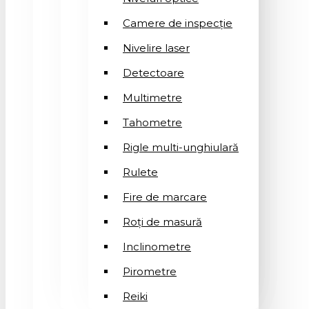
Camere de inspecție
Nivelire laser
Detectoare
Multimetre
Tahometre
Rigle multi-unghiulară
Rulete
Fire de marcare
Roți de masură
Inclinometre
Pirometre
Reiki