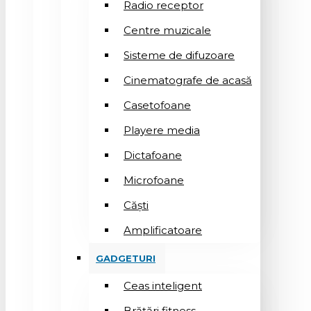
Radio receptor
Centre muzicale
Sisteme de difuzoare
Cinematografe de acasă
Casetofoane
Playere media
Dictafoane
Microfoane
Căşti
Amplificatoare
GADGETURI
Ceas inteligent
Brățări fitness