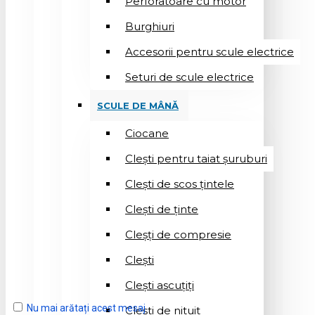
Perforatoare cu motor
Burghiuri
Accesorii pentru scule electrice
Seturi de scule electrice
SCULE DE MÂNĂ
Ciocane
Cleşti pentru taiat șuruburi
Clești de scos țintele
Clești de ținte
Cleșți de compresie
Cleşti
Clești ascuțiți
Nu mai arătați acest mesaj
Cleşti de nituit