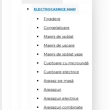
ELECTROCASNICE MARI
Frigidere
Congelatoare
Mașini de spălat
Mașini de uscare
Mașini de spălat vase
Cuptoare cu microundă
Cuptoare electrice
Aragaz pe masă
Aragazuri
Aragazuri electrice
Aragazuri combinate