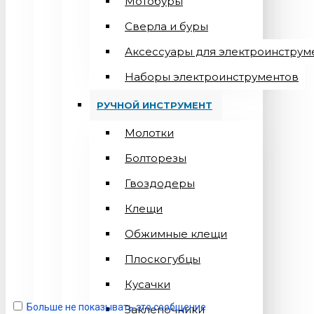
Мотобуры
Сверла и буры
Аксессуары для электроинструм
Наборы электроинструментов
РУЧНОЙ ИНСТРУМЕНТ
Молотки
Болторезы
Гвоздодеры
Клещи
Обжимные клещи
Плоскогубцы
Кусачки
Больше не показывать это сообщение
Заклепочники