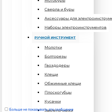
Мотобуры
Сверла и буры
Аксессуары для электроинструм
Наборы электроинструментов
РУЧНОЙ ИНСТРУМЕНТ
Молотки
Болторезы
Гвоздодеры
Клещи
Обжимные клещи
Плоскогубцы
Кусачки
Больше не показывать это сообщение
Заклепочники