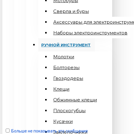
Мотобуры
Сверла и буры
Аксессуары для электроинструм
Наборы электроинструментов
РУЧНОЙ ИНСТРУМЕНТ
Молотки
Болторезы
Гвоздодеры
Клещи
Обжимные клещи
Плоскогубцы
Кусачки
Больше не показывать это сообщение
Заклепочники