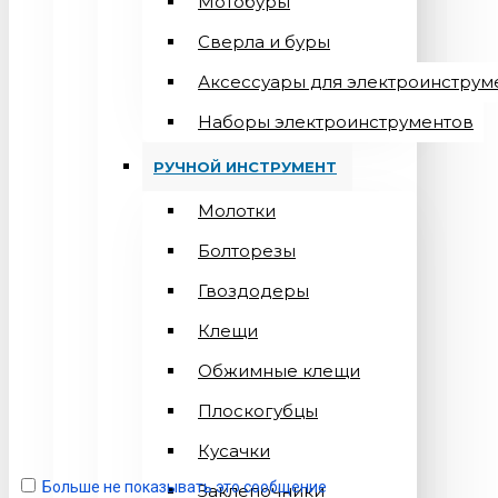
Мотобуры
Сверла и буры
Аксессуары для электроинструм
Наборы электроинструментов
РУЧНОЙ ИНСТРУМЕНТ
Молотки
Болторезы
Гвоздодеры
Клещи
Обжимные клещи
Плоскогубцы
Кусачки
Больше не показывать это сообщение
Заклепочники