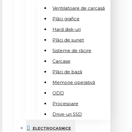
Ventilatoare de carcasă
Plăci grafice
Hard disk-uri
Plăci de sunet
Sisteme de răcire
Carcase
Plăci de bază
Memorie operativă
ODD
Procesoare
Drive-uri SSD
ELECTROCASNICE