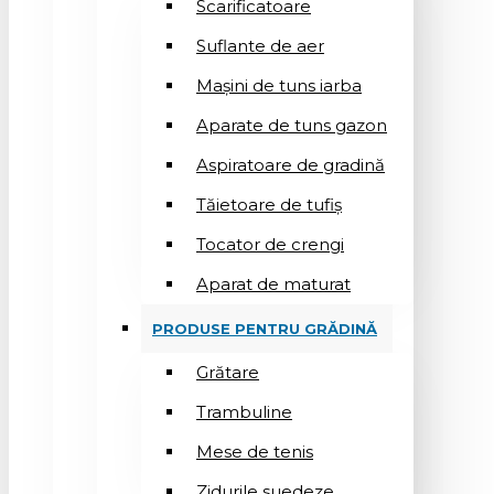
Scarificatoare
Suflantе de aer
Mașini de tuns iarba
Aparate de tuns gazon
Aspiratoare de gradină
Tăietoare de tufiș
Tocator de crengi
Aparat de maturat
PRODUSE PENTRU GRĂDINĂ
Grătare
Trambuline
Mese de tenis
Zidurile suedeze