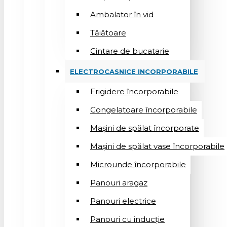
Ambalator în vid
Tăiătoare
Cintare de bucatarie
ELECTROCASNICE INCORPORABILE
Frigidere încorporabile
Congelatoare încorporabile
Mașini de spălat încorporate
Mașini de spălat vase încorporabile
Microunde încorporabile
Panouri aragaz
Panouri electrice
Panouri cu inducție