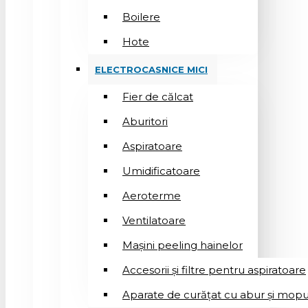
Boilere
Hote
ELECTROCASNICE MICI
Fier de călcat
Aburitori
Aspiratoare
Umidificatoare
Aeroterme
Ventilatoare
Mașini peeling hainelor
Accesorii și filtre pentru aspiratoare
Aparate de curățat cu abur și mopu