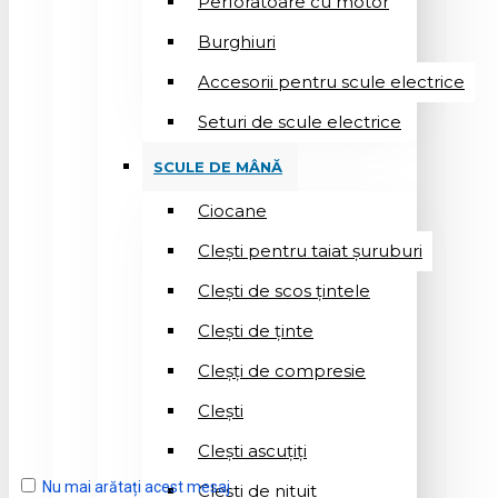
Perforatoare cu motor
Burghiuri
Accesorii pentru scule electrice
Seturi de scule electrice
SCULE DE MÂNĂ
Ciocane
Cleşti pentru taiat șuruburi
Clești de scos țintele
Clești de ținte
Cleșți de compresie
Cleşti
Clești ascuțiți
Nu mai arătați acest mesaj
Cleşti de nituit