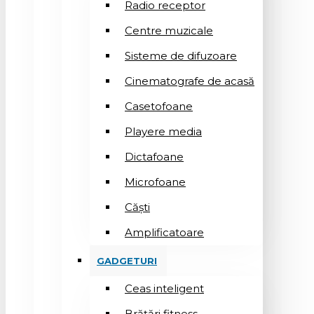
Radio receptor
Centre muzicale
Sisteme de difuzoare
Cinematografe de acasă
Casetofoane
Playere media
Dictafoane
Microfoane
Căşti
Amplificatoare
GADGETURI
Ceas inteligent
Brățări fitness