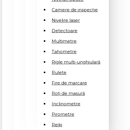
Camere de inspecție
Nivelire laser
Detectoare
Multimetre
Tahometre
Rigle multi-unghiulară
Rulete
Fire de marcare
Roți de masură
Inclinometre
Pirometre
Reiki