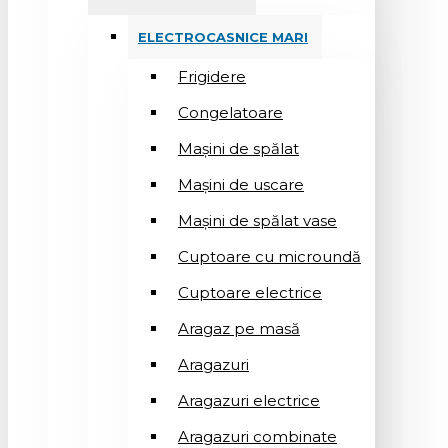
ELECTROCASNICE MARI
Frigidere
Congelatoare
Mașini de spălat
Mașini de uscare
Mașini de spălat vase
Cuptoare cu microundă
Cuptoare electrice
Aragaz pe masă
Aragazuri
Aragazuri electrice
Aragazuri combinate