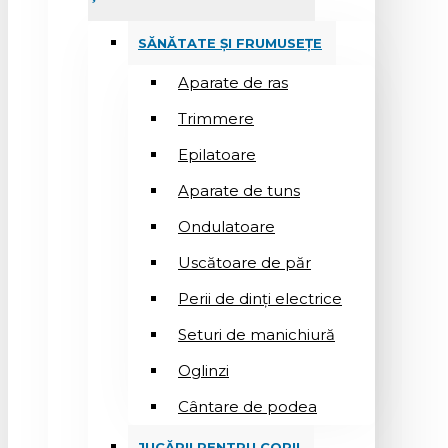
SĂNĂTATE ȘI FRUMUSEȚE
Aparate de ras
Trimmere
Epilatoare
Aparate de tuns
Ondulatoare
Uscătoare de păr
Perii de dinți electrice
Seturi de manichiură
Oglinzi
Cântare de podea
JUCĂRII PENTRU COPII