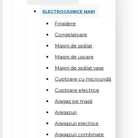
ELECTROCASNICE MARI
Frigidere
Congelatoare
Mașini de spălat
Mașini de uscare
Mașini de spălat vase
Cuptoare cu microundă
Cuptoare electrice
Aragaz pe masă
Aragazuri
Aragazuri electrice
Aragazuri combinate