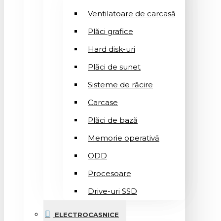
Ventilatoare de carcasă
Plăci grafice
Hard disk-uri
Plăci de sunet
Sisteme de răcire
Carcase
Plăci de bază
Memorie operativă
ODD
Procesoare
Drive-uri SSD
ELECTROCASNICE