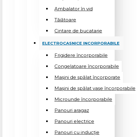
Ambalator în vid
Tăiătoare
Cintare de bucatarie
ELECTROCASNICE INCORPORABILE
Frigidere încorporabile
Congelatoare încorporabile
Mașini de spălat încorporate
Mașini de spălat vase încorporabile
Microunde încorporabile
Panouri aragaz
Panouri electrice
Panouri cu inducție