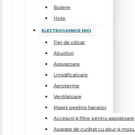
Boilere
Hote
ELECTROCASNICE MICI
Fier de călcat
Aburitori
Aspiratoare
Umidificatoare
Aeroterme
Ventilatoare
Mașini peeling hainelor
Accesorii și filtre pentru aspiratoare
Aparate de curățat cu abur și mopu