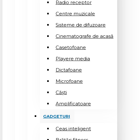
Radio receptor
Centre muzicale
Sisteme de difuzoare
Cinematografe de acasă
Casetofoane
Playere media
Dictafoane
Microfoane
Căşti
Amplificatoare
GADGETURI
Ceas inteligent
Brățări fitness