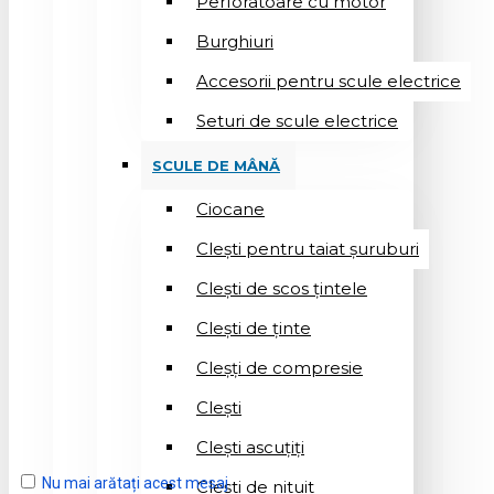
Perforatoare cu motor
Burghiuri
Accesorii pentru scule electrice
Seturi de scule electrice
SCULE DE MÂNĂ
Ciocane
Cleşti pentru taiat șuruburi
Clești de scos țintele
Clești de ținte
Cleșți de compresie
Cleşti
Clești ascuțiți
Nu mai arătați acest mesaj
Cleşti de nituit