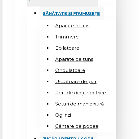
SĂNĂTATE ȘI FRUMUSEȚE
Aparate de ras
Trimmere
Epilatoare
Aparate de tuns
Ondulatoare
Uscătoare de păr
Perii de dinți electrice
Seturi de manichiură
Oglinzi
Cântare de podea
JUCĂRII PENTRU COPII