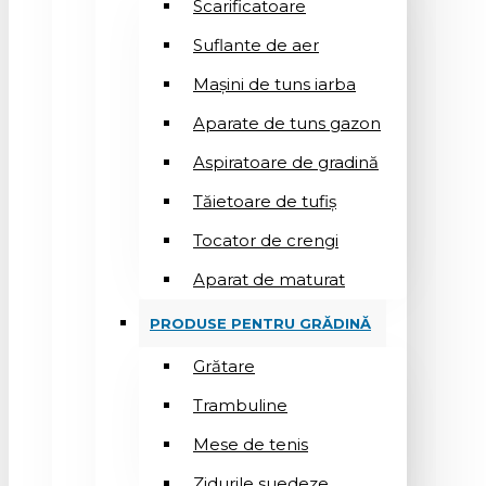
Scarificatoare
Suflantе de aer
Mașini de tuns iarba
Aparate de tuns gazon
Aspiratoare de gradină
Tăietoare de tufiș
Tocator de crengi
Aparat de maturat
PRODUSE PENTRU GRĂDINĂ
Grătare
Trambuline
Mese de tenis
Zidurile suedeze