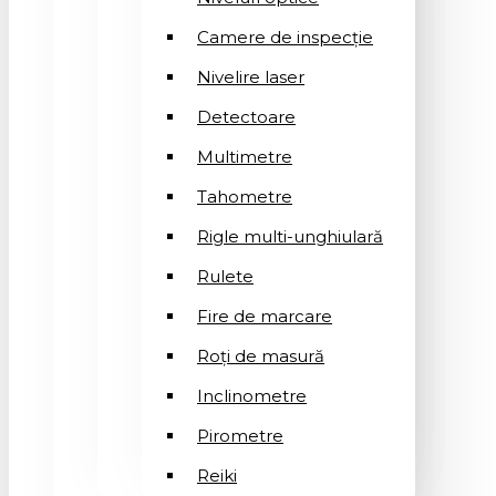
Camere de inspecție
Nivelire laser
Detectoare
Multimetre
Tahometre
Rigle multi-unghiulară
Rulete
Fire de marcare
Roți de masură
Inclinometre
Pirometre
Reiki