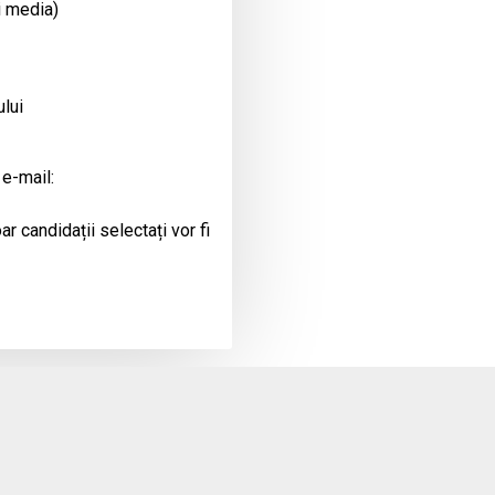
i media)
ului
 e-mail:
r candidații selectați vor fi