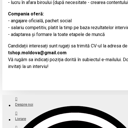
- lucru în afara biroului (după necesitate - crearea contentulu
Compania oferă:
- angajare oficială, pachet social
- salariu competitiv, platit la timp pe baza rezultatelor intervi
- adaptarea și formare la toate etapele de muncă
Candidații interesați sunt rugați sa trimită CV-ul la adresa de
tshop.moldova@gmail.com
Vă rugăm sa indicați poziția dorită în subiectul e-mailului. Doa
invitați la un interviu!
Despre noi
Livrare