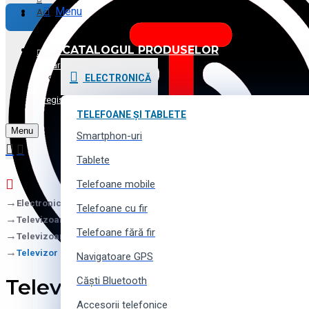
Menu
Achitare
CATALOGUL PRODUSELOR
Promoții și Reduceri
Logare
ELECTRONICĂ
Voucher cadou
Înregistrare
TELEFOANE ȘI TABLETE
Menu
Contacte
Smartphon-uri
Tablete
Telefoane mobile
Electronică
Telefoane cu fir
Televizoare și proectoare
Telefoane fără fir
Televizoare
Televizor LED TV Vesta LD43E7005 4K
Navigatoare GPS
Televizor LED TV Vesta LD4
Căști Bluetooth
Accesorii telefonice