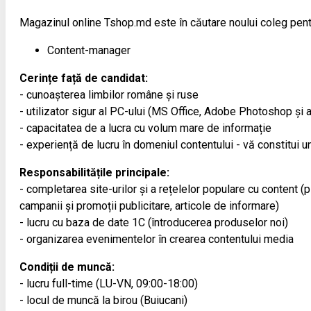
Magazinul online Tshop.md este în căutare noului coleg pent
Content-manager
Cerințe față de candidat:
- cunoașterea limbilor române și ruse
- utilizator sigur al PC-ului (MS Office, Adobe Photoshop și a
- capacitatea de a lucra cu volum mare de informație
- experiență de lucru în domeniul contentului - vă constitui un
Responsabilitățile principale:
- completarea site-urilor și a rețelelor populare cu content (
campanii și promoții publicitare, articole de informare)
- lucru cu baza de date 1С (întroducerea produselor noi)
- organizarea evenimentelor în crearea contentului media
Condiții de muncă:
- lucru full-time (LU-VN, 09:00-18:00)
- locul de muncă la birou (Buiucani)