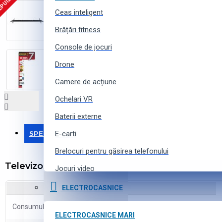
EPUIZAT
Ceas inteligent
Brățări fitness
Console de jocuri
Drone
Camere de acțiune
Ochelari VR
Baterii externe
SPECIFICAȚII
E-carti
Brelocuri pentru găsirea telefonului
Televizor LED TV Vesta LD43E7005 4K
Jocuri video
Curele pentru ceasuri inteligente
ELECTROCASNICE
Accesorii pentru camere de acțiune
Consumul de energie
49 W
ELECTROCASNICE MARI