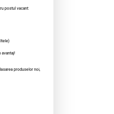
ru postul vacant:
ltele)
 avantaj!
plasarea produselor noi,