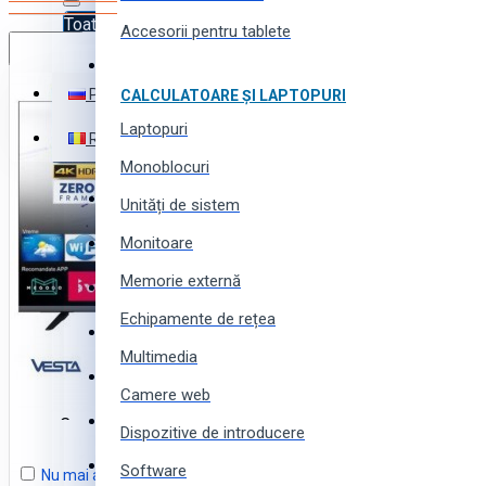
Toate produsele
Accesorii pentru tablete
Română
Toate produsele
Русский
CALCULATOARE ȘI LAPTOPURI
Electronică
Laptopuri
Română
Electrocasnice
Monoblocuri
Instrumente (scule) și utilaj
Unități de sistem
Monitoare
Echipamente și instalații
Favorite
Memorie externă
Produse pentru business
Echipamente de rețea
Comparare
Produse pentru casă și grădină
Multimedia
Produse și piese auto
Coș
Camere web
Produse pentru toată familia
Coșul este gol!
Dispozitive de introducere
Produse sportive, pentru tourism și camping
Software
Nu mai arătați acest mesaj