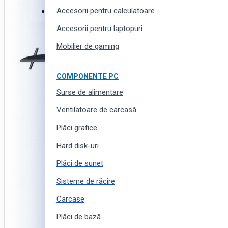
Accesorii pentru calculatoare
Haine, încălțăminte și accesorii
Accesorii pentru laptopuri
Mobilier de gaming
COMPONENTE PC
Surse de alimentare
Ventilatoare de carcasă
Plăci grafice
Hard disk-uri
Plăci de sunet
Sisteme de răcire
Carcase
Plăci de bază