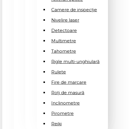
Camere de inspecție
Nivelire laser
Detectoare
Multimetre
Tahometre
Rigle multi-unghiulară
Rulete
Fire de marcare
Roți de masură
Inclinometre
Pirometre
Reiki