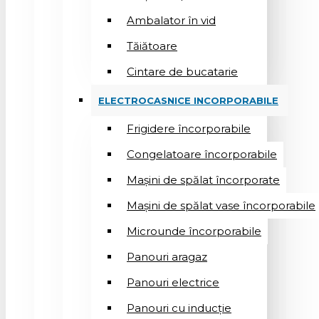
Ambalator în vid
Tăiătoare
Cintare de bucatarie
ELECTROCASNICE INCORPORABILE
Frigidere încorporabile
Congelatoare încorporabile
Mașini de spălat încorporate
Mașini de spălat vase încorporabile
Microunde încorporabile
Panouri aragaz
Panouri electrice
Panouri cu inducție