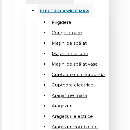
ELECTROCASNICE MARI
Frigidere
Congelatoare
Mașini de spălat
Mașini de uscare
Mașini de spălat vase
Cuptoare cu microundă
Cuptoare electrice
Aragaz pe masă
Aragazuri
Aragazuri electrice
Aragazuri combinate