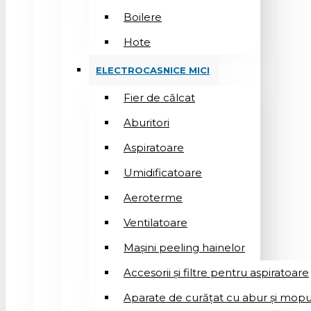
Boilere
Hote
ELECTROCASNICE MICI
Fier de călcat
Aburitori
Aspiratoare
Umidificatoare
Aeroterme
Ventilatoare
Mașini peeling hainelor
Accesorii și filtre pentru aspiratoare
Aparate de curățat cu abur și mopu