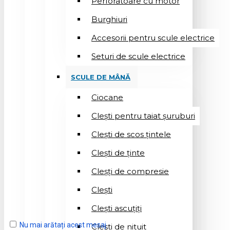
Perforatoare cu motor
Burghiuri
Accesorii pentru scule electrice
Seturi de scule electrice
SCULE DE MÂNĂ
Ciocane
Cleşti pentru taiat șuruburi
Clești de scos țintele
Clești de ținte
Cleșți de compresie
Cleşti
Clești ascuțiți
Nu mai arătați acest mesaj
Cleşti de nituit