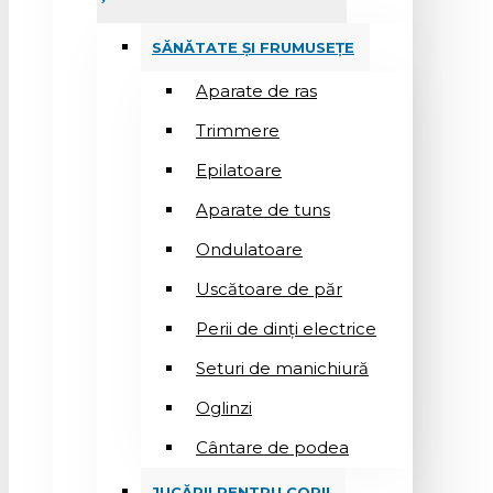
SĂNĂTATE ȘI FRUMUSEȚE
Aparate de ras
Trimmere
Epilatoare
Aparate de tuns
Ondulatoare
Uscătoare de păr
Perii de dinți electrice
Seturi de manichiură
Oglinzi
Cântare de podea
JUCĂRII PENTRU COPII