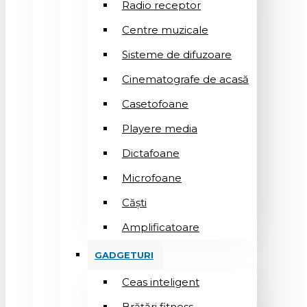
Radio receptor
Centre muzicale
Sisteme de difuzoare
Cinematografe de acasă
Casetofoane
Playere media
Dictafoane
Microfoane
Căşti
Amplificatoare
GADGETURI
Ceas inteligent
Brățări fitness