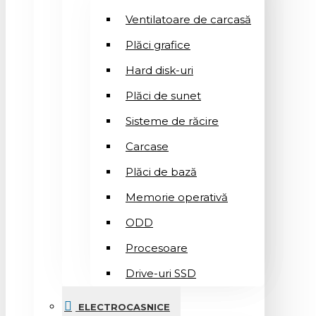
Ventilatoare de carcasă
Plăci grafice
Hard disk-uri
Plăci de sunet
Sisteme de răcire
Carcase
Plăci de bază
Memorie operativă
ODD
Procesoare
Drive-uri SSD
ELECTROCASNICE