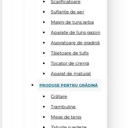
Scarificatoare
Suflantе de aer
Mașini de tuns iarba
Aparate de tuns gazon
Aspiratoare de gradină
Tăietoare de tufiș
Tocator de crengi
Aparat de maturat
PRODUSE PENTRU GRĂDINĂ
Grătare
Trambuline
Mese de tenis
Zidurile suedeze