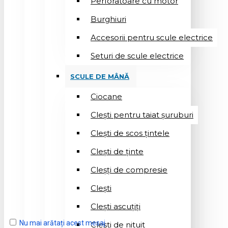
Perforatoare cu motor
Burghiuri
Accesorii pentru scule electrice
Seturi de scule electrice
SCULE DE MÂNĂ
Ciocane
Cleşti pentru taiat șuruburi
Clești de scos țintele
Clești de ținte
Cleșți de compresie
Cleşti
Clești ascuțiți
Nu mai arătați acest mesaj
Cleşti de nituit