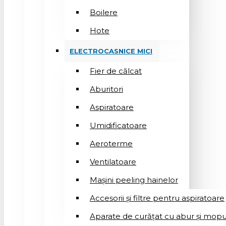
Boilere
Hote
ELECTROCASNICE MICI
Fier de călcat
Aburitori
Aspiratoare
Umidificatoare
Aeroterme
Ventilatoare
Mașini peeling hainelor
Accesorii și filtre pentru aspiratoare
Aparate de curățat cu abur și mopu