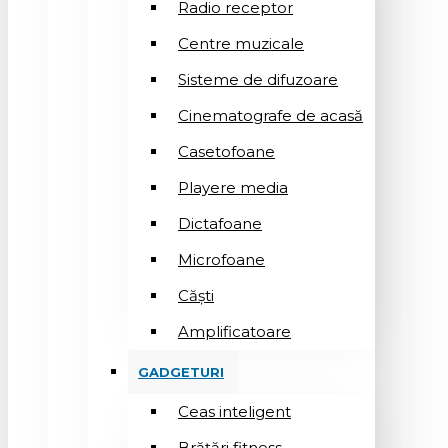
Radio receptor
Centre muzicale
Sisteme de difuzoare
Cinematografe de acasă
Casetofoane
Playere media
Dictafoane
Microfoane
Căşti
Amplificatoare
GADGETURI
Ceas inteligent
Brățări fitness