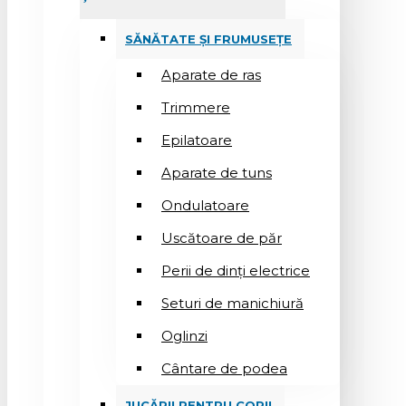
SĂNĂTATE ȘI FRUMUSEȚE
Aparate de ras
Trimmere
Epilatoare
Aparate de tuns
Ondulatoare
Uscătoare de păr
Perii de dinți electrice
Seturi de manichiură
Oglinzi
Cântare de podea
JUCĂRII PENTRU COPII