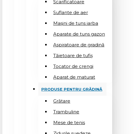
Scarificatoare
Suflantе de aer
Mașini de tuns iarba
Aparate de tuns gazon
Aspiratoare de gradină
Tăietoare de tufiș
Tocator de crengi
Aparat de maturat
PRODUSE PENTRU GRĂDINĂ
Grătare
Trambuline
Mese de tenis
Zidurile suedeze