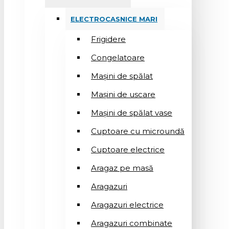
ELECTROCASNICE MARI
Frigidere
Congelatoare
Mașini de spălat
Mașini de uscare
Mașini de spălat vase
Cuptoare cu microundă
Cuptoare electrice
Aragaz pe masă
Aragazuri
Aragazuri electrice
Aragazuri combinate