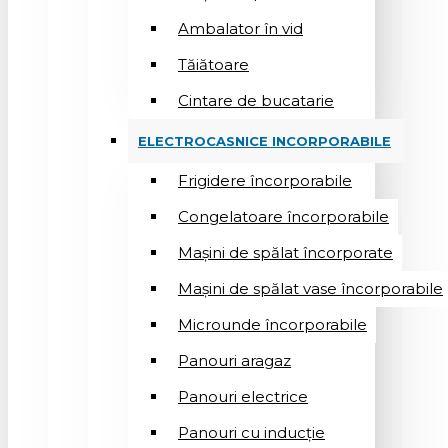
Ambalator în vid
Tăiătoare
Cintare de bucatarie
ELECTROCASNICE INCORPORABILE
Frigidere încorporabile
Congelatoare încorporabile
Mașini de spălat încorporate
Mașini de spălat vase încorporabile
Microunde încorporabile
Panouri aragaz
Panouri electrice
Panouri cu inducție