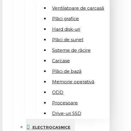
Ventilatoare de carcasă
Plăci grafice
Hard disk-uri
Plăci de sunet
Sisteme de răcire
Carcase
Plăci de bază
Memorie operativă
ODD
Procesoare
Drive-uri SSD
ELECTROCASNICE