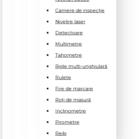
Camere de inspecție
Nivelire laser
Detectoare
Multimetre
Tahometre
Rigle multi-unghiulară
Rulete
Fire de marcare
Roți de masură
Inclinometre
Pirometre
Reiki