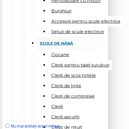
Perforatoare cu motor
Burghiuri
Accesorii pentru scule electrice
Seturi de scule electrice
SCULE DE MÂNĂ
Ciocane
Cleşti pentru taiat șuruburi
Clești de scos țintele
Clești de ținte
Cleșți de compresie
Cleşti
Clești ascuțiți
Nu mai arătați acest mesaj
Cleşti de nituit