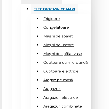
ELECTROCASNICE MARI
Frigidere
Congelatoare
Mașini de spălat
Mașini de uscare
Mașini de spălat vase
Cuptoare cu microundă
Cuptoare electrice
Aragaz pe masă
Aragazuri
Aragazuri electrice
Aragazuri combinate