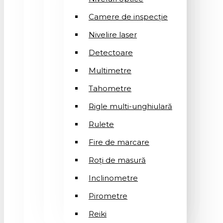
Camere de inspecție
Nivelire laser
Detectoare
Multimetre
Tahometre
Rigle multi-unghiulară
Rulete
Fire de marcare
Roți de masură
Inclinometre
Pirometre
Reiki