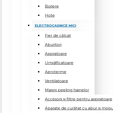
Boilere
Hote
ELECTROCASNICE MICI
Fier de călcat
Aburitori
Aspiratoare
Umidificatoare
Aeroterme
Ventilatoare
Mașini peeling hainelor
Accesorii și filtre pentru aspiratoare
Aparate de curățat cu abur și mopu