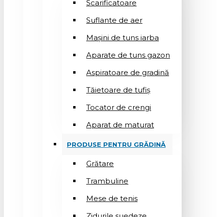
Scarificatoare
Suflantе de aer
Mașini de tuns iarba
Aparate de tuns gazon
Aspiratoare de gradină
Tăietoare de tufiș
Tocator de crengi
Aparat de maturat
PRODUSE PENTRU GRĂDINĂ
Grătare
Trambuline
Mese de tenis
Zidurile suedeze