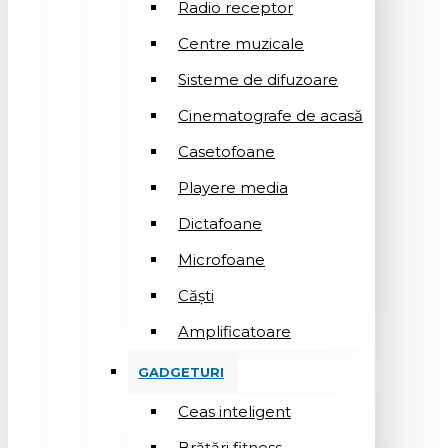
Radio receptor
Centre muzicale
Sisteme de difuzoare
Cinematografe de acasă
Casetofoane
Playere media
Dictafoane
Microfoane
Căşti
Amplificatoare
GADGETURI
Ceas inteligent
Brățări fitness