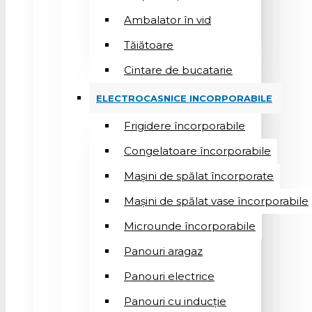
Ambalator în vid
Tăiătoare
Cintare de bucatarie
ELECTROCASNICE INCORPORABILE
Frigidere încorporabile
Congelatoare încorporabile
Mașini de spălat încorporate
Mașini de spălat vase încorporabile
Microunde încorporabile
Panouri aragaz
Panouri electrice
Panouri cu inducție