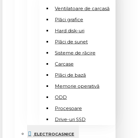
Ventilatoare de carcasă
Plăci grafice
Hard disk-uri
Plăci de sunet
Sisteme de răcire
Carcase
Plăci de bază
Memorie operativă
ODD
Procesoare
Drive-uri SSD
ELECTROCASNICE