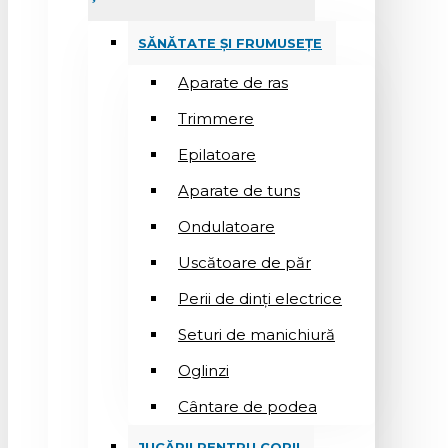
SĂNĂTATE ȘI FRUMUSEȚE
Aparate de ras
Trimmere
Epilatoare
Aparate de tuns
Ondulatoare
Uscătoare de păr
Perii de dinți electrice
Seturi de manichiură
Oglinzi
Cântare de podea
JUCĂRII PENTRU COPII