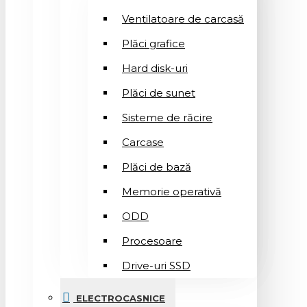
Ventilatoare de carcasă
Plăci grafice
Hard disk-uri
Plăci de sunet
Sisteme de răcire
Carcase
Plăci de bază
Memorie operativă
ODD
Procesoare
Drive-uri SSD
ELECTROCASNICE