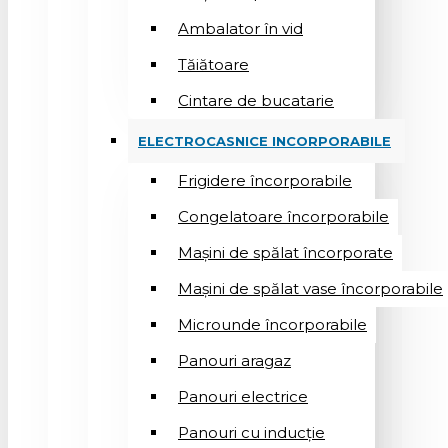
Ambalator în vid
Tăiătoare
Cintare de bucatarie
ELECTROCASNICE INCORPORABILE
Frigidere încorporabile
Congelatoare încorporabile
Mașini de spălat încorporate
Mașini de spălat vase încorporabile
Microunde încorporabile
Panouri aragaz
Panouri electrice
Panouri cu inducție