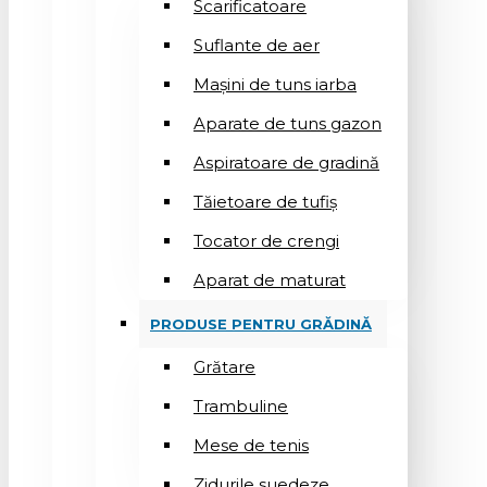
Scarificatoare
Suflantе de aer
Mașini de tuns iarba
Aparate de tuns gazon
Aspiratoare de gradină
Tăietoare de tufiș
Tocator de crengi
Aparat de maturat
PRODUSE PENTRU GRĂDINĂ
Grătare
Trambuline
Mese de tenis
Zidurile suedeze