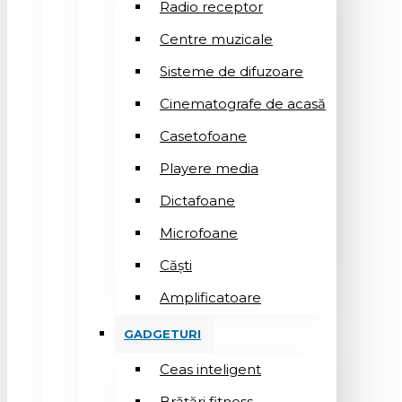
Radio receptor
Centre muzicale
Sisteme de difuzoare
Cinematografe de acasă
Casetofoane
Playere media
Dictafoane
Microfoane
Căşti
Amplificatoare
GADGETURI
Ceas inteligent
Brățări fitness