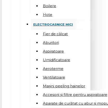
Boilere
Hote
ELECTROCASNICE MICI
Fier de călcat
Aburitori
Aspiratoare
Umidificatoare
Aeroterme
Ventilatoare
Mașini peeling hainelor
Accesorii și filtre pentru aspiratoare
Aparate de curățat cu abur și mopu