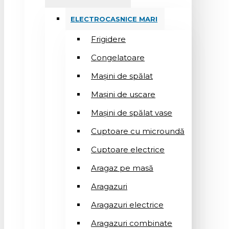
ELECTROCASNICE MARI
Frigidere
Congelatoare
Mașini de spălat
Mașini de uscare
Mașini de spălat vase
Cuptoare cu microundă
Cuptoare electrice
Aragaz pe masă
Aragazuri
Aragazuri electrice
Aragazuri combinate