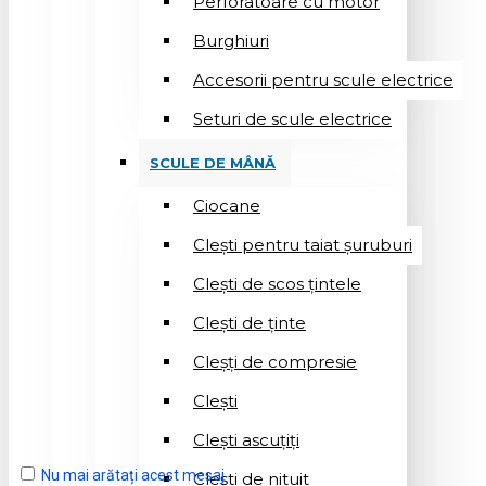
Perforatoare cu motor
Burghiuri
Accesorii pentru scule electrice
Seturi de scule electrice
SCULE DE MÂNĂ
Ciocane
Cleşti pentru taiat șuruburi
Clești de scos țintele
Clești de ținte
Cleșți de compresie
Cleşti
Clești ascuțiți
Nu mai arătați acest mesaj
Cleşti de nituit