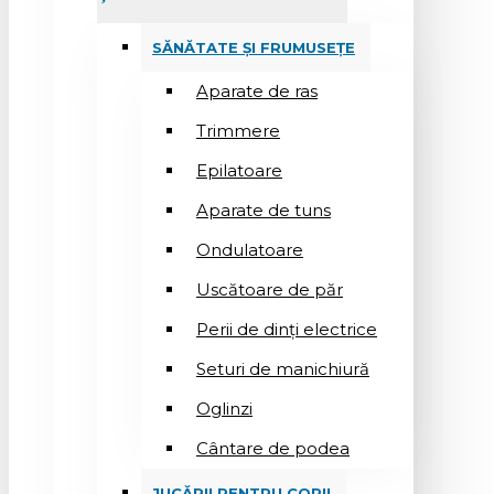
SĂNĂTATE ȘI FRUMUSEȚE
Aparate de ras
Trimmere
Epilatoare
Aparate de tuns
Ondulatoare
Uscătoare de păr
Perii de dinți electrice
Seturi de manichiură
Oglinzi
Cântare de podea
JUCĂRII PENTRU COPII