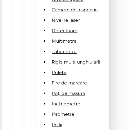
Camere de inspecție
Nivelire laser
Detectoare
Multimetre
Tahometre
Rigle multi-unghiulară
Rulete
Fire de marcare
Roți de masură
Inclinometre
Pirometre
Reiki