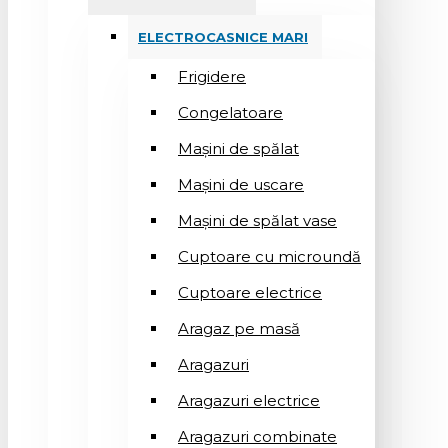
ELECTROCASNICE MARI
Frigidere
Congelatoare
Mașini de spălat
Mașini de uscare
Mașini de spălat vase
Cuptoare cu microundă
Cuptoare electrice
Aragaz pe masă
Aragazuri
Aragazuri electrice
Aragazuri combinate