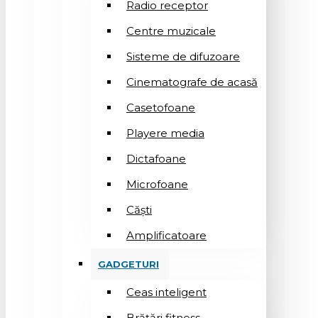
Radio receptor
Centre muzicale
Sisteme de difuzoare
Cinematografe de acasă
Casetofoane
Playere media
Dictafoane
Microfoane
Căşti
Amplificatoare
GADGETURI
Ceas inteligent
Brățări fitness