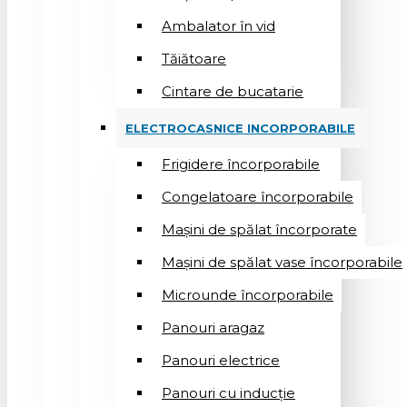
Ambalator în vid
Tăiătoare
Cintare de bucatarie
ELECTROCASNICE INCORPORABILE
Frigidere încorporabile
Congelatoare încorporabile
Mașini de spălat încorporate
Mașini de spălat vase încorporabile
Microunde încorporabile
Panouri aragaz
Panouri electrice
Panouri cu inducție