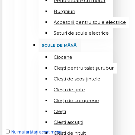
Perforatoare cu motor
Burghiuri
Accesorii pentru scule electrice
Seturi de scule electrice
SCULE DE MÂNĂ
Ciocane
Cleşti pentru taiat șuruburi
Clești de scos țintele
Clești de ținte
Cleșți de compresie
Cleşti
Clești ascuțiți
Nu mai arătați acest mesaj
Cleşti de nituit