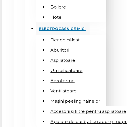
Boilere
Hote
ELECTROCASNICE MICI
Fier de călcat
Aburitori
Aspiratoare
Umidificatoare
Aeroterme
Ventilatoare
Mașini peeling hainelor
Accesorii și filtre pentru aspiratoare
Aparate de curățat cu abur și mopu