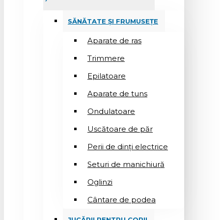
SĂNĂTATE ȘI FRUMUSEȚE
Aparate de ras
Trimmere
Epilatoare
Aparate de tuns
Ondulatoare
Uscătoare de păr
Perii de dinți electrice
Seturi de manichiură
Oglinzi
Cântare de podea
JUCĂRII PENTRU COPII