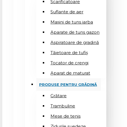
Scarificatoare
Suflantе de aer
Mașini de tuns iarba
Aparate de tuns gazon
Aspiratoare de gradină
Tăietoare de tufiș
Tocator de crengi
Aparat de maturat
PRODUSE PENTRU GRĂDINĂ
Grătare
Trambuline
Mese de tenis
Zidurile suedeze