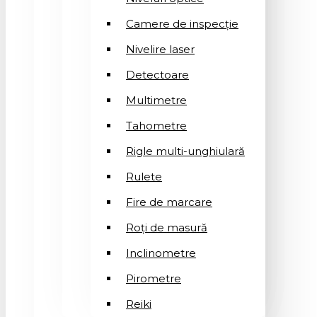
Camere de inspecție
Nivelire laser
Detectoare
Multimetre
Tahometre
Rigle multi-unghiulară
Rulete
Fire de marcare
Roți de masură
Inclinometre
Pirometre
Reiki