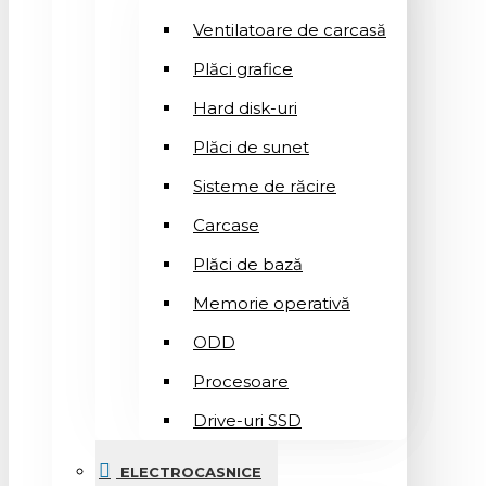
Ventilatoare de carcasă
Plăci grafice
Hard disk-uri
Plăci de sunet
Sisteme de răcire
Carcase
Plăci de bază
Memorie operativă
ODD
Procesoare
Drive-uri SSD
ELECTROCASNICE