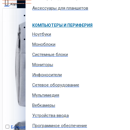
Автотовары и автозапчасти
Корзина
Аксессуары для планшетов
Товары для всей семьи
В корзине пусто!
КОМПЬЮТЕРЫ И ПЕРИФЕРИЯ
Спорт товары, отдых и кемпинг
Ноутбуки
Одежда, обувь и аксессуары
Моноблоки
Системные блоки
Мониторы
Инфоносители
Сетевое оборудование
Мультимедия
Вебкамеры
Устройства ввода
Программное обеспечение
Больше не показывать это сообщение