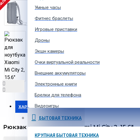
 НАЛИЧИИ
Умные часы
Фитнес браслеты
Игровые приставки
Дроны
Экшн камеры
Очки виртуальной реальности
Внешние аккумуляторы
Электронные книги
Брелки для телефона
Видеоигры
ХАРАКТЕРИСТИКИ
Ремешки для умных часов
БЫТОВАЯ ТЕХНИКА
Рюкзак для ноутбука Xiaomi Mi City 2, 15.6"
Аксессуары для экшн-камер
КРУПНАЯ БЫТОВАЯ ТЕХНИКА