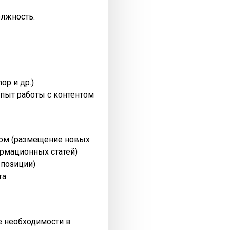
олжность:
op и др.)
пыт работы с контентом
нтом (размещение новых
рмационных статей)
 позиции)
та
ре необходимости в