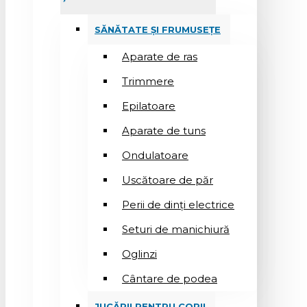
SĂNĂTATE ȘI FRUMUSEȚE
Aparate de ras
Trimmere
Epilatoare
Aparate de tuns
Ondulatoare
Uscătoare de păr
Perii de dinți electrice
Seturi de manichiură
Oglinzi
Cântare de podea
JUCĂRII PENTRU COPII