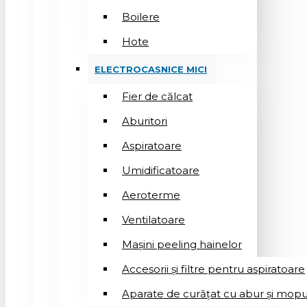
Boilere
Hote
ELECTROCASNICE MICI
Fier de călcat
Aburitori
Aspiratoare
Umidificatoare
Aeroterme
Ventilatoare
Mașini peeling hainelor
Accesorii și filtre pentru aspiratoare
Aparate de curățat cu abur și mopu