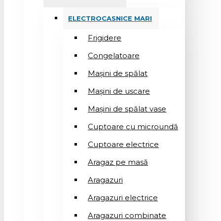
ELECTROCASNICE MARI
Frigidere
Congelatoare
Mașini de spălat
Mașini de uscare
Mașini de spălat vase
Cuptoare cu microundă
Cuptoare electrice
Aragaz pe masă
Aragazuri
Aragazuri electrice
Aragazuri combinate