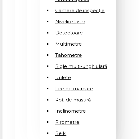
Camere de inspecție
Nivelire laser
Detectoare
Multimetre
Tahometre
Rigle multi-unghiulară
Rulete
Fire de marcare
Roți de masură
Inclinometre
Pirometre
Reiki