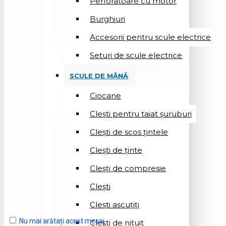
Perforatoare cu motor
Burghiuri
Accesorii pentru scule electrice
Seturi de scule electrice
SCULE DE MÂNĂ
Ciocane
Cleşti pentru taiat șuruburi
Clești de scos țintele
Clești de ținte
Cleșți de compresie
Cleşti
Clești ascuțiți
Nu mai arătați acest mesaj
Cleşti de nituit