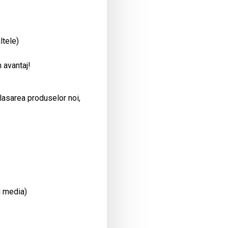
ltele)
 avantaj!
plasarea produselor noi,
i media)