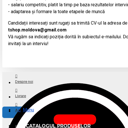
- salariu competitiv, platit la timp pe baza rezultatelor intervi
- adaptarea și formare la toate etapele de muncă
Candidații interesați sunt rugați sa trimită CV-ul la adresa de
tshop.moldova@gmail.com
Vă rugăm sa indicați poziția dorită în subiectul e-mailului. Doa
invitați la un interviu!
Despre noi
Livrare
Menu
Achitare
CATALOGUL PRODUSELOR