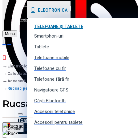
Promoții și Reduceri
Logare
ELECTRONICĂ
Voucher cadou
Înregistrare
TELEFOANE ȘI TABLETE
Menu
Contacte
Smartphon-uri
Tablete
Telefoane mobile
Electronică
Telefoane cu fir
Calculatoare și laptopuri
Telefoane fără fir
Accesorii pentru laptopuri
Rucsac pentru notebook Thule EnRoute TEBP-315
Navigatoare GPS
Rucsac pentru notebook Th
Căști Bluetooth
Accesorii telefonice
Toate produsele
Accesorii pentru tablete
Română
Toate produsele