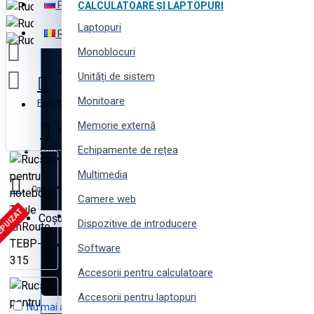
Русский
CALCULATOARE ȘI LAPTOPURI
Electronică
Laptopuri
Română
Electrocasnice
Monoblocuri
Instrumente (scule) și utilaj
Unități de sistem
Monitoare
Echipamente și instalații
Favorite
Memorie externă
Produse pentru business
Echipamente de rețea
Comparare
Produse pentru casă și grădină
Multimedia
Produse și piese auto
Coș
Camere web
EPUIZAT
Produse pentru toată familia
Coșul este gol!
Dispozitive de introducere
Produse sportive, pentru tourism și camping
Software
Accesorii pentru calculatoare
Haine, încălțăminte și accesorii
Accesorii pentru laptopuri
Nu mai arătați acest mesaj