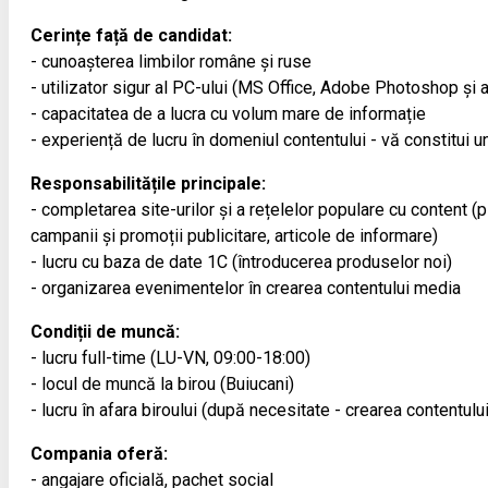
Cerințe față de candidat:
- cunoașterea limbilor române și ruse
- utilizator sigur al PC-ului (MS Office, Adobe Photoshop și a
- capacitatea de a lucra cu volum mare de informație
- experiență de lucru în domeniul contentului - vă constitui un
Responsabilitățile principale:
- completarea site-urilor și a rețelelor populare cu content (
campanii și promoții publicitare, articole de informare)
- lucru cu baza de date 1С (întroducerea produselor noi)
- organizarea evenimentelor în crearea contentului media
Condiții de muncă:
- lucru full-time (LU-VN, 09:00-18:00)
- locul de muncă la birou (Buiucani)
- lucru în afara biroului (după necesitate - crearea contentulu
Compania oferă:
- angajare oficială, pachet social