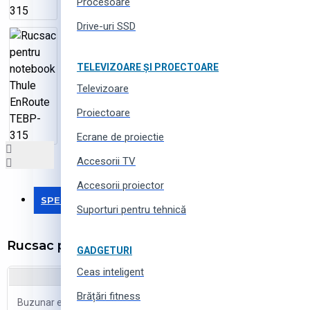
Procesoare
Drive-uri SSD
TELEVIZOARE ȘI PROECTOARE
Televizoare
Proiectoare
Ecrane de proiectie
Accesorii TV
Accesorii proiector
SPECIFICAȚII
Suporturi pentru tehnică
Rucsac pentru notebook Thule EnRoute TEBP
GADGETURI
Ceas inteligent
Brățări fitness
Buzunar exterior
2