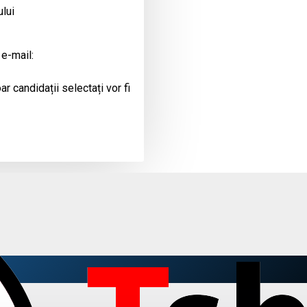
ului
 e-mail:
r candidații selectați vor fi