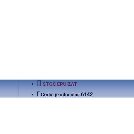
STOC EPUIZAT
6142
Codul produsului:
Thule
0