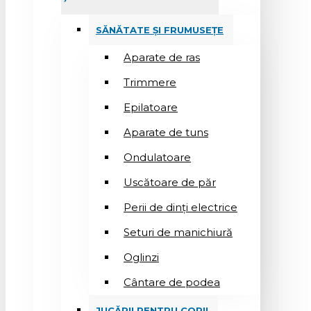
SĂNĂTATE ȘI FRUMUSEȚE
Aparate de ras
Trimmere
Epilatoare
Aparate de tuns
Ondulatoare
Uscătoare de păr
Perii de dinți electrice
Seturi de manichiură
Oglinzi
Cântare de podea
JUCĂRII PENTRU COPII