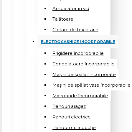
Ambalator în vid
Tăiătoare
Cintare de bucatarie
ELECTROCASNICE INCORPORABILE
Frigidere încorporabile
Congelatoare încorporabile
Mașini de spălat încorporate
Mașini de spălat vase încorporabile
Microunde încorporabile
Panouri aragaz
Panouri electrice
Panouri cu inducție