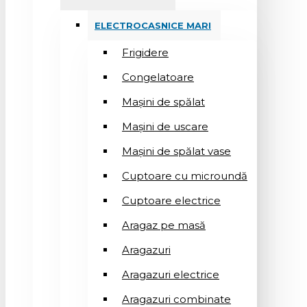
ELECTROCASNICE MARI
Frigidere
Congelatoare
Mașini de spălat
Mașini de uscare
Mașini de spălat vase
Cuptoare cu microundă
Cuptoare electrice
Aragaz pe masă
Aragazuri
Aragazuri electrice
Aragazuri combinate