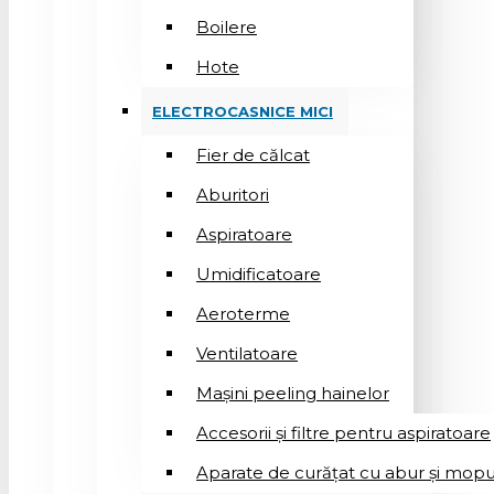
Boilere
Hote
ELECTROCASNICE MICI
Fier de călcat
Aburitori
Aspiratoare
Umidificatoare
Aeroterme
Ventilatoare
Mașini peeling hainelor
Accesorii și filtre pentru aspiratoare
Aparate de curățat cu abur și mopu