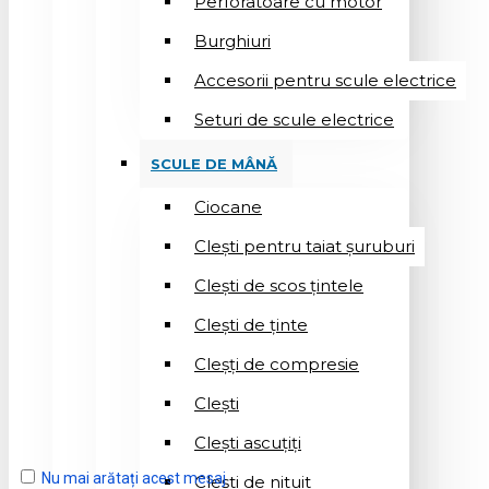
Perforatoare cu motor
Burghiuri
Accesorii pentru scule electrice
Seturi de scule electrice
SCULE DE MÂNĂ
Ciocane
Cleşti pentru taiat șuruburi
Clești de scos țintele
Clești de ținte
Cleșți de compresie
Cleşti
Clești ascuțiți
Nu mai arătați acest mesaj
Cleşti de nituit