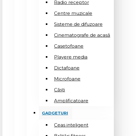
Radio receptor
Centre muzicale
Sisteme de difuzoare
Cinematografe de acasă
Casetofoane
Playere media
Dictafoane
Microfoane
Căşti
Amplificatoare
GADGETURI
Ceas inteligent
Brățări fitness