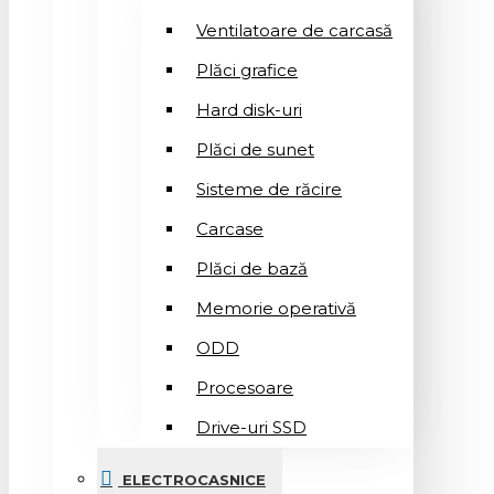
Ventilatoare de carcasă
Plăci grafice
Hard disk-uri
Plăci de sunet
Sisteme de răcire
Carcase
Plăci de bază
Memorie operativă
ODD
Procesoare
Drive-uri SSD
ELECTROCASNICE