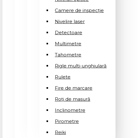
Camere de inspecție
Nivelire laser
Detectoare
Multimetre
Tahometre
Rigle multi-unghiulară
Rulete
Fire de marcare
Roți de masură
Inclinometre
Pirometre
Reiki