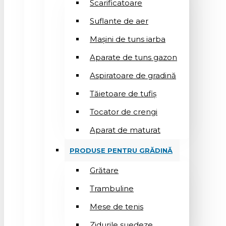
Scarificatoare
Suflantе de aer
Mașini de tuns iarba
Aparate de tuns gazon
Aspiratoare de gradină
Tăietoare de tufiș
Tocator de crengi
Aparat de maturat
PRODUSE PENTRU GRĂDINĂ
Grătare
Trambuline
Mese de tenis
Zidurile suedeze