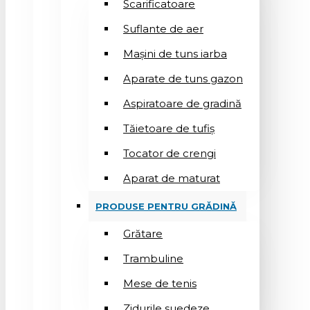
Scarificatoare
Suflantе de aer
Mașini de tuns iarba
Aparate de tuns gazon
Aspiratoare de gradină
Tăietoare de tufiș
Tocator de crengi
Aparat de maturat
PRODUSE PENTRU GRĂDINĂ
Grătare
Trambuline
Mese de tenis
Zidurile suedeze