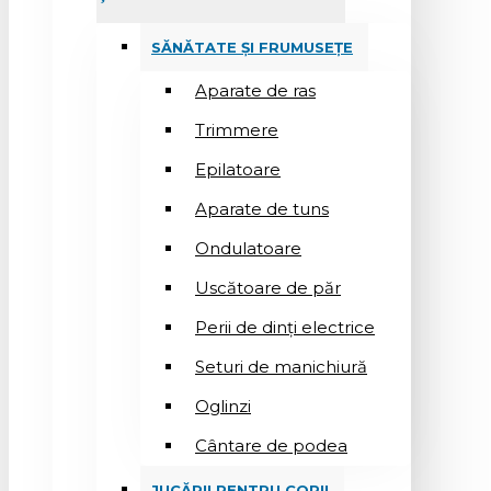
SĂNĂTATE ȘI FRUMUSEȚE
Aparate de ras
Trimmere
Epilatoare
Aparate de tuns
Ondulatoare
Uscătoare de păr
Perii de dinți electrice
Seturi de manichiură
Oglinzi
Cântare de podea
JUCĂRII PENTRU COPII