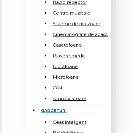
Radio receptor
Centre muzicale
Sisteme de difuzoare
Cinematografe de acasă
Casetofoane
Playere media
Dictafoane
Microfoane
Căşti
Amplificatoare
GADGETURI
Ceas inteligent
Brățări fitness