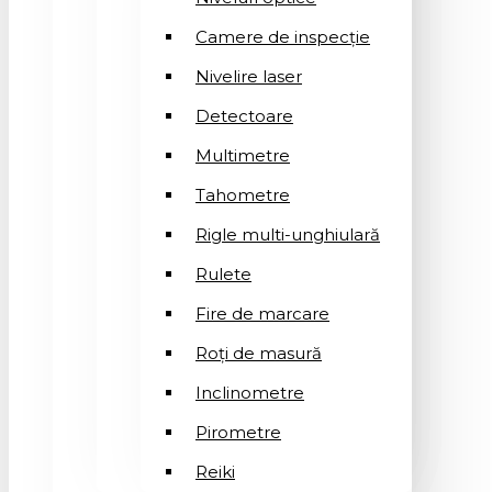
Camere de inspecție
Nivelire laser
Detectoare
Multimetre
Tahometre
Rigle multi-unghiulară
Rulete
Fire de marcare
Roți de masură
Inclinometre
Pirometre
Reiki