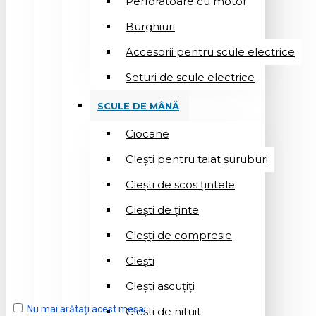
Perforatoare cu motor
Burghiuri
Accesorii pentru scule electrice
Seturi de scule electrice
SCULE DE MÂNĂ
Ciocane
Cleşti pentru taiat șuruburi
Clești de scos țintele
Clești de ținte
Cleșți de compresie
Cleşti
Clești ascuțiți
Nu mai arătați acest mesaj
Cleşti de nituit