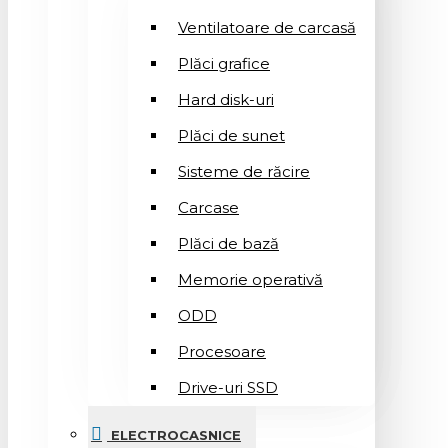
Ventilatoare de carcasă
Plăci grafice
Hard disk-uri
Plăci de sunet
Sisteme de răcire
Carcase
Plăci de bază
Memorie operativă
ODD
Procesoare
Drive-uri SSD
ELECTROCASNICE