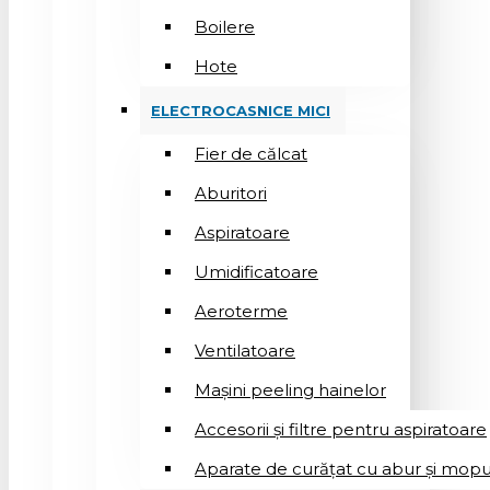
Boilere
Hote
ELECTROCASNICE MICI
Fier de călcat
Aburitori
Aspiratoare
Umidificatoare
Aeroterme
Ventilatoare
Mașini peeling hainelor
Accesorii și filtre pentru aspiratoare
Aparate de curățat cu abur și mopu