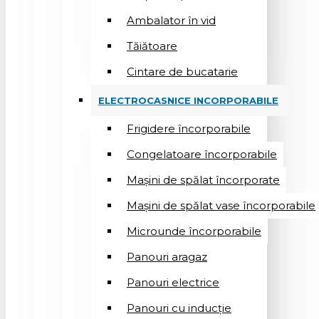
Ambalator în vid
Tăiătoare
Cintare de bucatarie
ELECTROCASNICE INCORPORABILE
Frigidere încorporabile
Congelatoare încorporabile
Mașini de spălat încorporate
Mașini de spălat vase încorporabile
Microunde încorporabile
Panouri aragaz
Panouri electrice
Panouri cu inducție