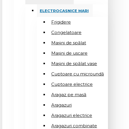
ELECTROCASNICE MARI
Frigidere
Congelatoare
Mașini de spălat
Mașini de uscare
Mașini de spălat vase
Cuptoare cu microundă
Cuptoare electrice
Aragaz pe masă
Aragazuri
Aragazuri electrice
Aragazuri combinate