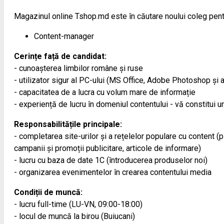
Magazinul online Tshop.md este în căutare noului coleg pent
Content-manager
Cerințe față de candidat:
- cunoașterea limbilor române și ruse
- utilizator sigur al PC-ului (MS Office, Adobe Photoshop și a
- capacitatea de a lucra cu volum mare de informație
- experiență de lucru în domeniul contentului - vă constitui un
Responsabilitățile principale:
- completarea site-urilor și a rețelelor populare cu content (
campanii și promoții publicitare, articole de informare)
- lucru cu baza de date 1С (întroducerea produselor noi)
- organizarea evenimentelor în crearea contentului media
Condiții de muncă:
- lucru full-time (LU-VN, 09:00-18:00)
- locul de muncă la birou (Buiucani)