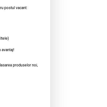
ru postul vacant:
ltele)
 avantaj!
plasarea produselor noi,