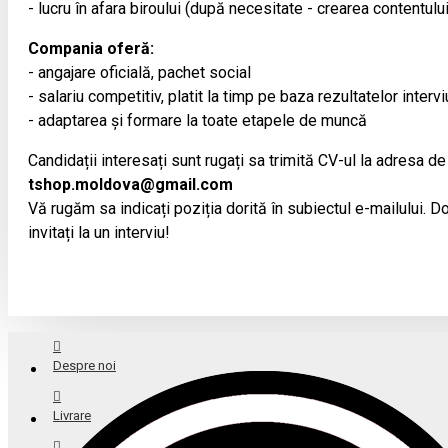
- lucru în afara biroului (după necesitate - crearea contentulu
Compania oferă:
- angajare oficială, pachet social
- salariu competitiv, platit la timp pe baza rezultatelor intervi
- adaptarea și formare la toate etapele de muncă
Candidații interesați sunt rugați sa trimită CV-ul la adresa de
tshop.moldova@gmail.com
Vă rugăm sa indicați poziția dorită în subiectul e-mailului. Doa
invitați la un interviu!
Despre noi
Livrare