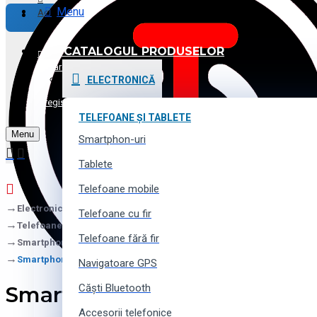
Menu
Achitare
CATALOGUL PRODUSELOR
Promoții și Reduceri
Logare
ELECTRONICĂ
Voucher cadou
Înregistrare
TELEFOANE ȘI TABLETE
Menu
Contacte
Smartphon-uri
Tablete
Telefoane mobile
Electronică
Telefoane cu fir
Telefoane și Tablete
Telefoane fără fir
Smartphon-uri
Smartphone iPhone 11, 64Gb
Navigatoare GPS
Smartphone iPhone 11, 64Gb
Căști Bluetooth
Accesorii telefonice