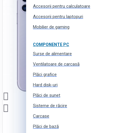
Accesorii pentru calculatoare
Haine, încălțăminte și accesorii
Accesorii pentru laptopuri
Mobilier de gaming
COMPONENTE PC
Surse de alimentare
Ventilatoare de carcasă
Plăci grafice
Hard disk-uri
Plăci de sunet
Sisteme de răcire
Carcase
Plăci de bază