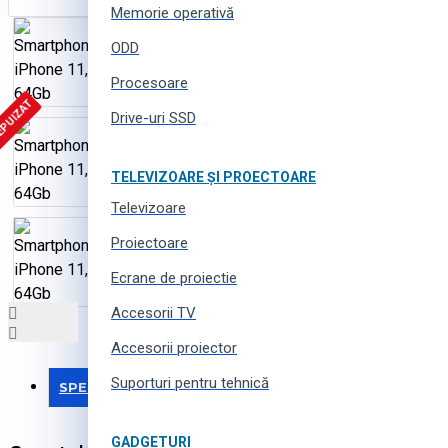
Memorie operativă
ODD
Procesoare
EPUIZAT
Drive-uri SSD
TELEVIZOARE ȘI PROECTOARE
Televizoare
Proiectoare
Ecrane de proiectie
Accesorii TV
Accesorii proiector
Suporturi pentru tehnică
SPECIFICAȚII
GADGETURI