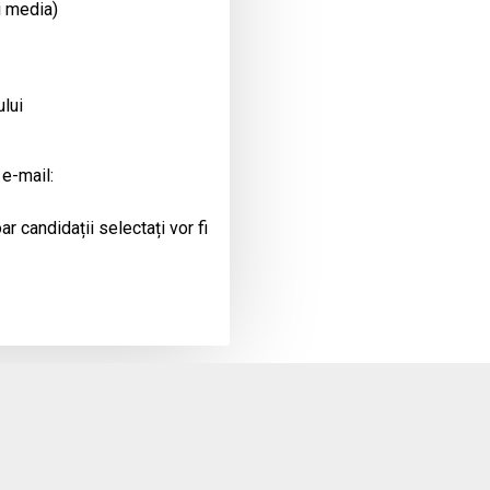
i media)
ului
 e-mail:
r candidații selectați vor fi