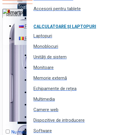
Toate produsele
Accesorii pentru tablete
Română
Toate produsele
Русский
CALCULATOARE ȘI LAPTOPURI
Electronică
Laptopuri
Română
Electrocasnice
Monoblocuri
Instrumente (scule) și utilaj
Unități de sistem
Monitoare
Echipamente și instalații
Favorite
Memorie externă
Produse pentru business
Echipamente de rețea
Comparare
Produse pentru casă și grădină
Multimedia
Produse și piese auto
Coș
Camere web
Produse pentru toată familia
Coșul este gol!
Dispozitive de introducere
Produse sportive, pentru tourism și camping
Software
Nu mai arătați acest mesaj