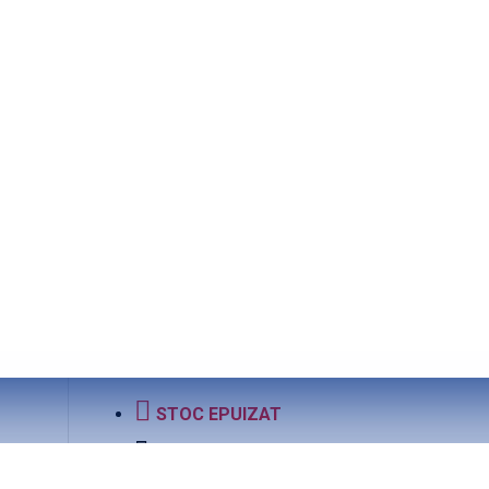
STOC EPUIZAT
5025
Codul produsului: