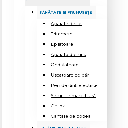
SĂNĂTATE ȘI FRUMUSEȚE
Aparate de ras
Trimmere
Epilatoare
Aparate de tuns
Ondulatoare
Uscătoare de păr
Perii de dinți electrice
Seturi de manichiură
Oglinzi
Cântare de podea
JUCĂRII PENTRU COPII