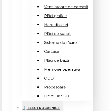
Ventilatoare de carcasă
Plăci grafice
Hard disk-uri
Plăci de sunet
Sisteme de răcire
Carcase
Plăci de bază
Memorie operativă
ODD
Procesoare
Drive-uri SSD
ELECTROCASNICE