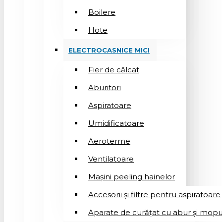
Boilere
Hote
ELECTROCASNICE MICI
Fier de călcat
Aburitori
Aspiratoare
Umidificatoare
Aeroterme
Ventilatoare
Mașini peeling hainelor
Accesorii și filtre pentru aspiratoare
Aparate de curățat cu abur și mopu