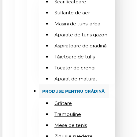
Scarificatoare
Suflantе de aer
Mașini de tuns iarba
Aparate de tuns gazon
Aspiratoare de gradină
Tăietoare de tufiș
Tocator de crengi
Aparat de maturat
PRODUSE PENTRU GRĂDINĂ
Grătare
Trambuline
Mese de tenis
Zidurile suedeze