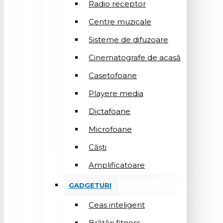
Radio receptor
Centre muzicale
Sisteme de difuzoare
Cinematografe de acasă
Casetofoane
Playere media
Dictafoane
Microfoane
Căşti
Amplificatoare
GADGETURI
Ceas inteligent
Brățări fitness