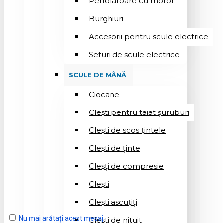
Perforatoare cu motor
Burghiuri
Accesorii pentru scule electrice
Seturi de scule electrice
SCULE DE MÂNĂ
Ciocane
Cleşti pentru taiat șuruburi
Clești de scos țintele
Clești de ținte
Cleșți de compresie
Cleşti
Clești ascuțiți
Nu mai arătați acest mesaj
Cleşti de nituit