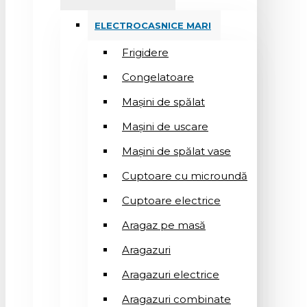
ELECTROCASNICE MARI
Frigidere
Congelatoare
Mașini de spălat
Mașini de uscare
Mașini de spălat vase
Cuptoare cu microundă
Cuptoare electrice
Aragaz pe masă
Aragazuri
Aragazuri electrice
Aragazuri combinate