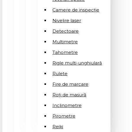
Camere de inspecție
Nivelire laser
Detectoare
Multimetre
Tahometre
Rigle multi-unghiulară
Rulete
Fire de marcare
Roți de masură
Inclinometre
Pirometre
Reiki