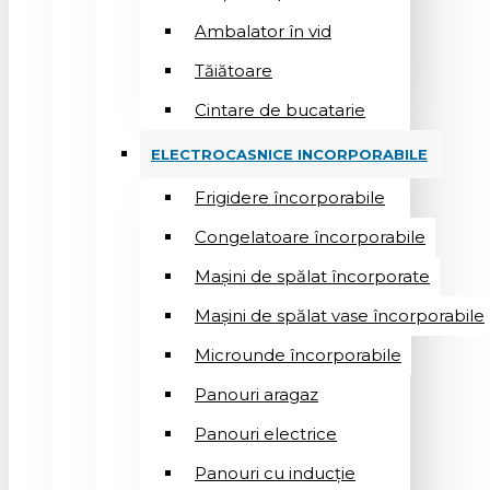
Ambalator în vid
Tăiătoare
Cintare de bucatarie
ELECTROCASNICE INCORPORABILE
Frigidere încorporabile
Congelatoare încorporabile
Mașini de spălat încorporate
Mașini de spălat vase încorporabile
Microunde încorporabile
Panouri aragaz
Panouri electrice
Panouri cu inducție