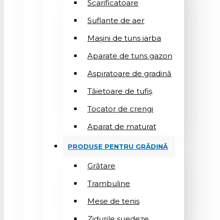
Scarificatoare
Suflantе de aer
Mașini de tuns iarba
Aparate de tuns gazon
Aspiratoare de gradină
Tăietoare de tufiș
Tocator de crengi
Aparat de maturat
PRODUSE PENTRU GRĂDINĂ
Grătare
Trambuline
Mese de tenis
Zidurile suedeze