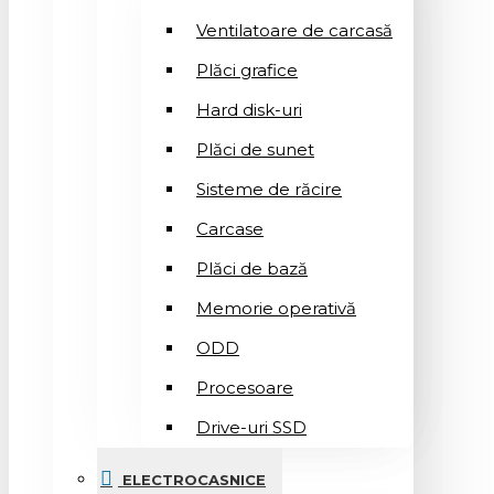
Ventilatoare de carcasă
Plăci grafice
Hard disk-uri
Plăci de sunet
Sisteme de răcire
Carcase
Plăci de bază
Memorie operativă
ODD
Procesoare
Drive-uri SSD
ELECTROCASNICE