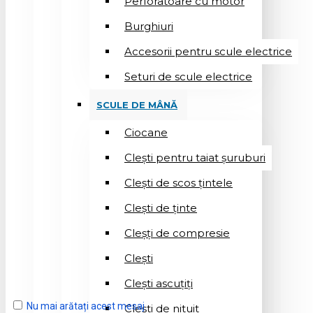
Perforatoare cu motor
Burghiuri
Accesorii pentru scule electrice
Seturi de scule electrice
SCULE DE MÂNĂ
Ciocane
Cleşti pentru taiat șuruburi
Clești de scos țintele
Clești de ținte
Cleșți de compresie
Cleşti
Clești ascuțiți
Nu mai arătați acest mesaj
Cleşti de nituit