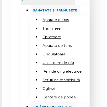
SĂNĂTATE ȘI FRUMUSEȚE
Aparate de ras
Trimmere
Epilatoare
Aparate de tuns
Ondulatoare
Uscătoare de păr
Perii de dinți electrice
Seturi de manichiură
Oglinzi
Cântare de podea
JUCĂRII PENTRU COPII