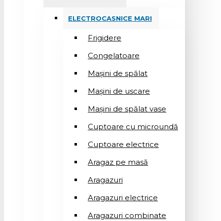
ELECTROCASNICE MARI
Frigidere
Congelatoare
Mașini de spălat
Mașini de uscare
Mașini de spălat vase
Cuptoare cu microundă
Cuptoare electrice
Aragaz pe masă
Aragazuri
Aragazuri electrice
Aragazuri combinate