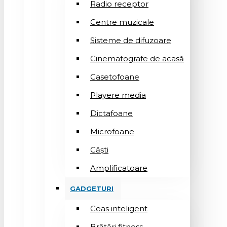
Radio receptor
Centre muzicale
Sisteme de difuzoare
Cinematografe de acasă
Casetofoane
Playere media
Dictafoane
Microfoane
Căşti
Amplificatoare
GADGETURI
Ceas inteligent
Brățări fitness