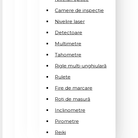
Camere de inspecție
Nivelire laser
Detectoare
Multimetre
Tahometre
Rigle multi-unghiulară
Rulete
Fire de marcare
Roți de masură
Inclinometre
Pirometre
Reiki