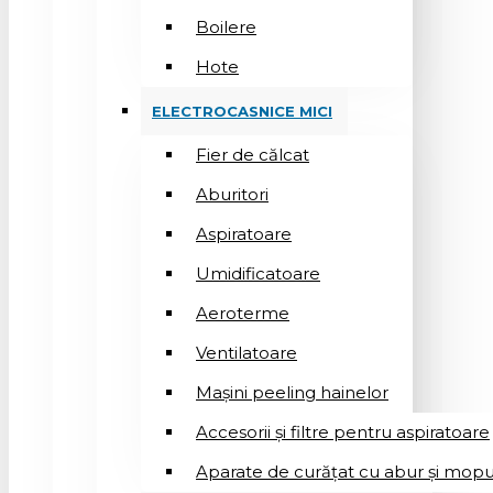
Boilere
Hote
ELECTROCASNICE MICI
Fier de călcat
Aburitori
Aspiratoare
Umidificatoare
Aeroterme
Ventilatoare
Mașini peeling hainelor
Accesorii și filtre pentru aspiratoare
Aparate de curățat cu abur și mopu