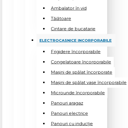
Ambalator în vid
Tăiătoare
Cintare de bucatarie
ELECTROCASNICE INCORPORABILE
Frigidere încorporabile
Congelatoare încorporabile
Mașini de spălat încorporate
Mașini de spălat vase încorporabile
Microunde încorporabile
Panouri aragaz
Panouri electrice
Panouri cu inducție