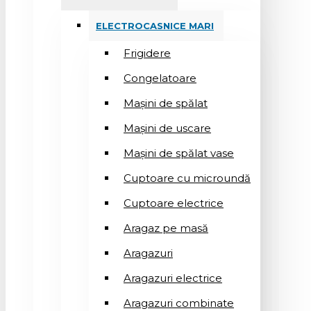
ELECTROCASNICE MARI
Frigidere
Congelatoare
Mașini de spălat
Mașini de uscare
Mașini de spălat vase
Cuptoare cu microundă
Cuptoare electrice
Aragaz pe masă
Aragazuri
Aragazuri electrice
Aragazuri combinate