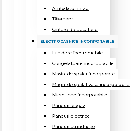
Ambalator în vid
Tăiătoare
Cintare de bucatarie
ELECTROCASNICE INCORPORABILE
Frigidere încorporabile
Congelatoare încorporabile
Mașini de spălat încorporate
Mașini de spălat vase încorporabile
Microunde încorporabile
Panouri aragaz
Panouri electrice
Panouri cu inducție