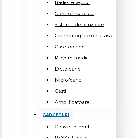
Radio receptor
Centre muzicale
Sisteme de difuzoare
Cinematografe de acasă
Casetofoane
Playere media
Dictafoane
Microfoane
Căşti
Amplificatoare
GADGETURI
Ceas inteligent
Brățări fitness