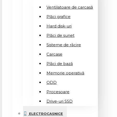
Ventilatoare de carcasă
Plăci grafice
Hard disk-uri
Plăci de sunet
Sisteme de răcire
Carcase
Plăci de bază
Memorie operativă
ODD
Procesoare
Drive-uri SSD
ELECTROCASNICE