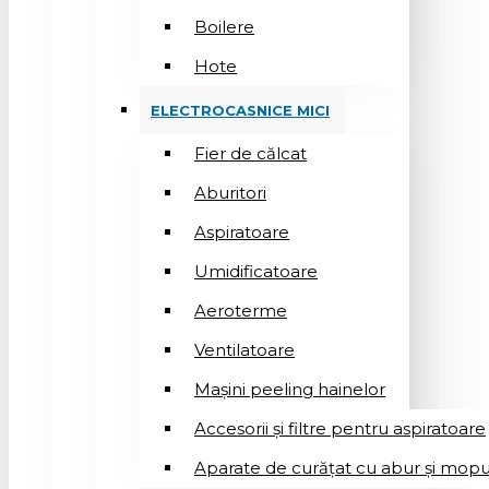
Boilere
Hote
ELECTROCASNICE MICI
Fier de călcat
Aburitori
Aspiratoare
Umidificatoare
Aeroterme
Ventilatoare
Mașini peeling hainelor
Accesorii și filtre pentru aspiratoare
Aparate de curățat cu abur și mopu