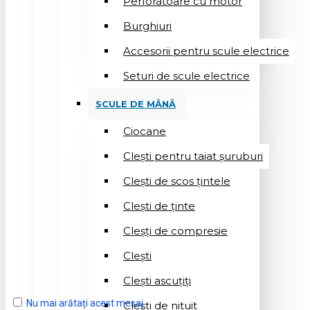
Perforatoare cu motor
Burghiuri
Accesorii pentru scule electrice
Seturi de scule electrice
SCULE DE MÂNĂ
Ciocane
Cleşti pentru taiat șuruburi
Clești de scos țintele
Clești de ținte
Cleșți de compresie
Cleşti
Clești ascuțiți
Nu mai arătați acest mesaj
Cleşti de nituit