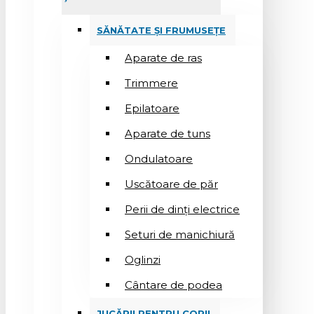
SĂNĂTATE ȘI FRUMUSEȚE
Aparate de ras
Trimmere
Epilatoare
Aparate de tuns
Ondulatoare
Uscătoare de păr
Perii de dinți electrice
Seturi de manichiură
Oglinzi
Cântare de podea
JUCĂRII PENTRU COPII