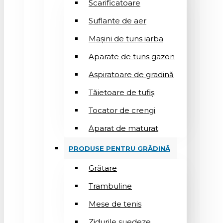
Scarificatoare
Suflantе de aer
Mașini de tuns iarba
Aparate de tuns gazon
Aspiratoare de gradină
Tăietoare de tufiș
Tocator de crengi
Aparat de maturat
PRODUSE PENTRU GRĂDINĂ
Grătare
Trambuline
Mese de tenis
Zidurile suedeze