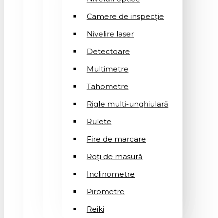
Camere de inspecție
Nivelire laser
Detectoare
Multimetre
Tahometre
Rigle multi-unghiulară
Rulete
Fire de marcare
Roți de masură
Inclinometre
Pirometre
Reiki